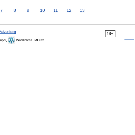
7
8
9
10
11
12
13
Advertising
18+
upal,
WordPress, MODx.