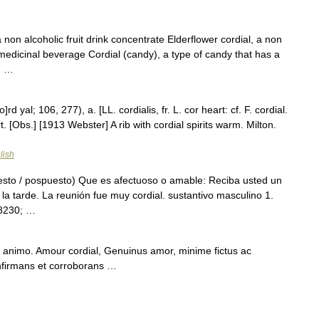
non alcoholic fruit drink concentrate Elderflower cordial, a non
medicinal beverage Cordial (candy), a type of candy that has a
0; …
]rd yal; 106, 277), a. [LL. cordialis, fr. L. cor heart: cf. F. cordial.
. [Obs.] [1913 Webster] A rib with cordial spirits warm. Milton.
lish
uesto / pospuesto) Que es afectuoso o amable: Reciba usted un
 la tarde. La reunión fue muy cordial. sustantivo masculino 1.
#8230; …
 animo. Amour cordial, Genuinus amor, minime fictus ac
onfirmans et corroborans …