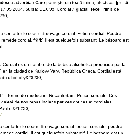
desea adverbial) Care porneşte din toată inima; afectuos. [pr.: di
iu, 17.05.2004. Sursa: DEX 98 Cordial ≠ glacial, rece Trimis de
8230; …
conforter le coeur. Breuvage cordial. Potion cordial. Poudre
un remède cordial. f♛/b] Il est quelquefois substant. Le bézoard est
al …
Cordial es un nombre de la bebida alcohólica producida por la
 en la ciudad de Karlovy Vary, República Checa. Cordial está
s de alcohol y&#8230; …
dj. 1° Terme de médecine. Réconfortant. Potion cordiale. Des
gaieté de nos repas indiens par ces douces et cordiales
 Paul et&#8230; …
ré
 à conforter le coeur. Breuvage cordial. potion cordiale. poudre
n remede cordial. Il est quelquefois substantif. Le bezoard est un