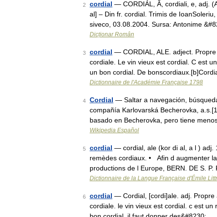
cordial
— CORDIÁL, Ă, cordiali, e, adj. (A
2
al] – Din fr. cordial. Trimis de IoanSoler
siveco, 03.08.2004. Sursa: Antonime &#
Dicționar Român
cordial
— CORDIAL, ALE. adject. Propre à 
3
cordiale. Le vin vieux est cordial. C est 
un bon cordial. De bonscordiaux.[b]Cordi
Dictionnaire de l'Académie Française 1798
Cordial
— Saltar a navegación, búsqueda 
4
compañía Karlovarská Becherovka, a.s.[1]
basado en Becherovka, pero tiene meno
Wikipedia Español
cordial
— cordial, ale (kor di al, a l ) a
5
remèdes cordiaux. • Afin d augmenter la 
productions de l Europe, BERN. DE S. P.
Dictionnaire de la Langue Française d'Émile Litt
cordial
— Cordial, [cordi]ale. adj. Propre
6
cordiale. le vin vieux est cordial. c est u
bon cordial. il faut donner des&#8230; …