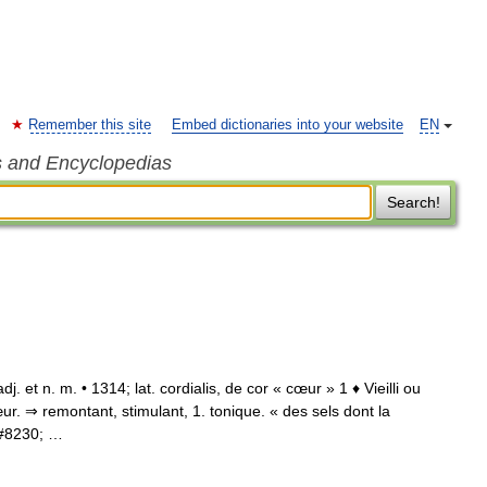
Remember this site
Embed dictionaries into your website
EN
s and Encyclopedias
Search!
 adj. et n. m. • 1314; lat. cordialis, de cor « cœur » 1 ♦ Vieilli ou
œur. ⇒ remontant, stimulant, 1. tonique. « des sels dont la
&#8230; …