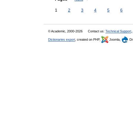
1
2
3
4
5
6
© Academic, 2000-2026
Contact us:
Technical Support
,
Dictionaries export
, created on PHP,
Joomla,
Dr