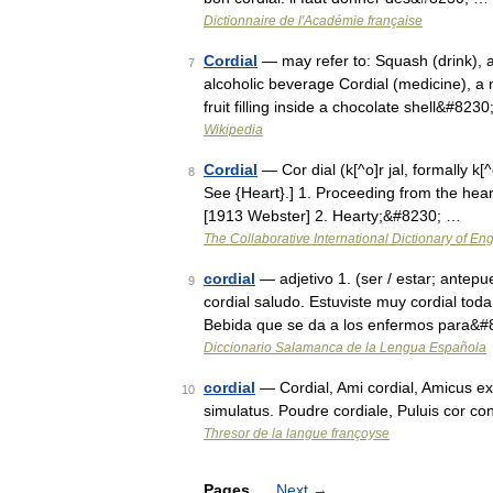
Dictionnaire de l'Académie française
Cordial
— may refer to: Squash (drink), a 
7
alcoholic beverage Cordial (medicine), a 
fruit filling inside a chocolate shell&#823
Wikipedia
Cordial
— Cor dial (k[^o]r jal, formally k[^o
8
See {Heart}.] 1. Proceeding from the heart
[1913 Webster] 2. Hearty;&#8230; …
The Collaborative International Dictionary of Eng
cordial
— adjetivo 1. (ser / estar; antep
9
cordial saludo. Estuviste muy cordial toda
Bebida que se da a los enfermos para&
Diccionario Salamanca de la Lengua Española
cordial
— Cordial, Ami cordial, Amicus ex
10
simulatus. Poudre cordiale, Puluis cor c
Thresor de la langue françoyse
Pages
Next
→