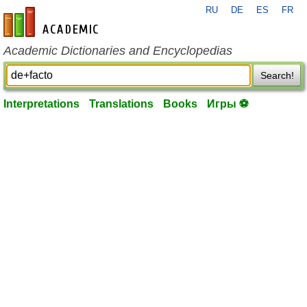
RU
DE
ES
FR
en-academic.com
Academic Dictionaries and Encyclopedias
Search!
Interpretations
Translations
Books
Игры ⚽