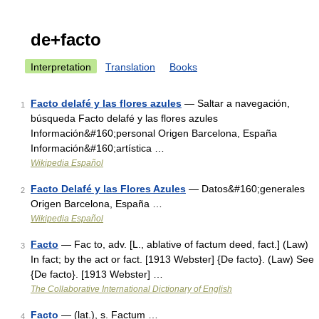
de+facto
Interpretation
Translation
Books
Facto delafé y las flores azules
— Saltar a navegación,
1
búsqueda Facto delafé y las flores azules
Información&#160;personal Origen Barcelona, España
Información&#160;artística …
Wikipedia Español
Facto Delafé y las Flores Azules
— Datos&#160;generales
2
Origen Barcelona, España …
Wikipedia Español
Facto
— Fac to, adv. [L., ablative of factum deed, fact.] (Law)
3
In fact; by the act or fact. [1913 Webster] {De facto}. (Law) See
{De facto}. [1913 Webster] …
The Collaborative International Dictionary of English
Facto
— (lat.), s. Factum …
4