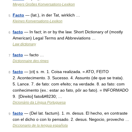
Meyers Großes Konversations-Lexikon
Facto
— (lat.), in der Tat, wirklich …
5
Kleines Konversations-Lexikon
facto
— In fact; in or by the law. Short Dictionary of (mostly
6
American) Legal Terms and Abbreviations …
Law dictionary
facto
— facto …
7
Dictionnaire des rimes
facto
— |ct| s. m. 1. Coisa realizada. = ATO, FEITO
8
2. Acontecimento. 3. Sucesso. 4. Assunto (de que se trata).
5. Lance. 7. de fato: com efeito; na verdade. 8. ao fato: com
conhecimento (ex.: estar ao fato, pôr ao fato). = INFORMADO
9. [Direito] fato&#8230; …
Dicionário da Língua Portuguesa
facto
— (Del lat. factum). 1. m. desus. El hecho, en contraste
9
con el dicho o con lo pensado. 2. desus. Negocio, provecho …
Diccionario de la lengua española