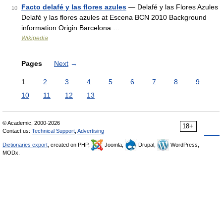
Facto delafé y las flores azules
— Delafé y las Flores Azules
10
Delafé y las flores azules at Escena BCN 2010 Background
information Origin Barcelona …
Wikipedia
Pages
Next
→
1
2
3
4
5
6
7
8
9
10
11
12
13
© Academic, 2000-2026
18+
Contact us:
Technical Support
,
Advertising
Dictionaries export
, created on PHP,
Joomla,
Drupal,
WordPress,
MODx.