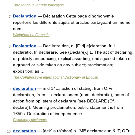
Thresor de la langue françoyse
Declaration
— Déclaration Cette page d’homonymie
7
répertorie les différents sujets et articles partageant un même
nom …
Wikipédia en Français
Declaration
— Dec la*ra tion, n. [F. d[ e]claration, fr. L.
8
declaratio, fr. declarare. See {Declare}.] 1. The act of declaring,
or publicly announcing; explicit asserting; undisguised token of
a ground or side taken on any subject; proclamation;
exposition; as …
The Collaborative International Dictionary of English
declaration
— mid 14c., action of stating, from O.Fr.
9
declaration, from L. declarationem (nom. declaratio), noun of
action from pp. stem of declarare (see DECLARE (Cf.
declare)). Meaning proclamation, public statement is from
1650s. Declaration of independence …
Etymology dictionary
declaration
— [dek΄lə rā′shən] n. [ME declaracioun &LT; OFr
10