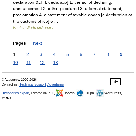
declaration &LT; L declaratio] 1. the act of declaring;
announcement 2. a thing declared 3. a formal statement;
proclamation 4. a statement of taxable goods [a declaration at
the customs office] 5 …
English World dictionary
Pages
Next
→
1
2
3
4
5
6
7
8
9
10
11
12
13
© Academic, 2000-2026
18+
Contact us:
Technical Support
,
Advertising
Dictionaries export
, created on PHP,
Joomla,
Drupal,
WordPress,
MODx.