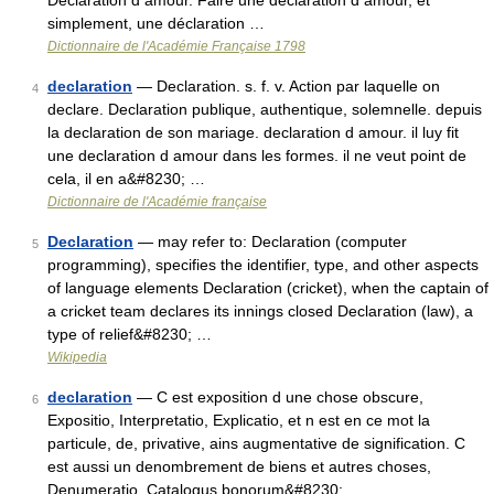
Déclaration d amour. Faire une déclaration d amour, et
simplement, une déclaration …
Dictionnaire de l'Académie Française 1798
declaration
— Declaration. s. f. v. Action par laquelle on
4
declare. Declaration publique, authentique, solemnelle. depuis
la declaration de son mariage. declaration d amour. il luy fit
une declaration d amour dans les formes. il ne veut point de
cela, il en a&#8230; …
Dictionnaire de l'Académie française
Declaration
— may refer to: Declaration (computer
5
programming), specifies the identifier, type, and other aspects
of language elements Declaration (cricket), when the captain of
a cricket team declares its innings closed Declaration (law), a
type of relief&#8230; …
Wikipedia
declaration
— C est exposition d une chose obscure,
6
Expositio, Interpretatio, Explicatio, et n est en ce mot la
particule, de, privative, ains augmentative de signification. C
est aussi un denombrement de biens et autres choses,
Denumeratio, Catalogus bonorum&#8230; …