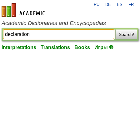
RU
DE
ES
FR
en-academic.com
Academic Dictionaries and Encyclopedias
Search!
Interpretations
Translations
Books
Игры ⚽