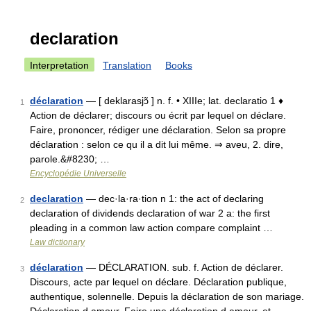
declaration
Interpretation
Translation
Books
déclaration
— [ deklarasjɔ̃ ] n. f. • XIIIe; lat. declaratio 1 ♦
1
Action de déclarer; discours ou écrit par lequel on déclare.
Faire, prononcer, rédiger une déclaration. Selon sa propre
déclaration : selon ce qu il a dit lui même. ⇒ aveu, 2. dire,
parole.&#8230; …
Encyclopédie Universelle
declaration
— dec·la·ra·tion n 1: the act of declaring
2
declaration of dividends declaration of war 2 a: the first
pleading in a common law action compare complaint …
Law dictionary
déclaration
— DÉCLARATION. sub. f. Action de déclarer.
3
Discours, acte par lequel on déclare. Déclaration publique,
authentique, solennelle. Depuis la déclaration de son mariage.