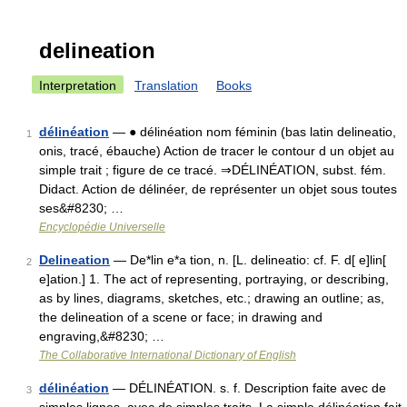
delineation
Interpretation
Translation
Books
délinéation
— ● délinéation nom féminin (bas latin delineatio,
1
onis, tracé, ébauche) Action de tracer le contour d un objet au
simple trait ; figure de ce tracé. ⇒DÉLINÉATION, subst. fém.
Didact. Action de délinéer, de représenter un objet sous toutes
ses&#8230; …
Encyclopédie Universelle
Delineation
— De*lin e*a tion, n. [L. delineatio: cf. F. d[ e]lin[
2
e]ation.] 1. The act of representing, portraying, or describing,
as by lines, diagrams, sketches, etc.; drawing an outline; as,
the delineation of a scene or face; in drawing and
engraving,&#8230; …
The Collaborative International Dictionary of English
délinéation
— DÉLINÉATION. s. f. Description faite avec de
3