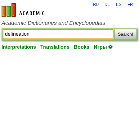
RU
DE
ES
FR
en-academic.com
Academic Dictionaries and Encyclopedias
Search!
Interpretations
Translations
Books
Игры ⚽