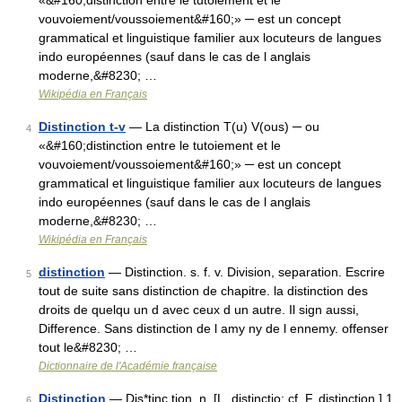
«&#160;distinction entre le tutoiement et le
vouvoiement/voussoiement&#160;» ─ est un concept
grammatical et linguistique familier aux locuteurs de langues
indo européennes (sauf dans le cas de l anglais
moderne,&#8230; …
Wikipédia en Français
Distinction t-v
— La distinction T(u) V(ous) ─ ou
4
«&#160;distinction entre le tutoiement et le
vouvoiement/voussoiement&#160;» ─ est un concept
grammatical et linguistique familier aux locuteurs de langues
indo européennes (sauf dans le cas de l anglais
moderne,&#8230; …
Wikipédia en Français
distinction
— Distinction. s. f. v. Division, separation. Escrire
5
tout de suite sans distinction de chapitre. la distinction des
droits de quelqu un d avec ceux d un autre. Il sign aussi,
Difference. Sans distinction de l amy ny de l ennemy. offenser
tout le&#8230; …
Dictionnaire de l'Académie française
Distinction
— Dis*tinc tion, n. [L. distinctio: cf. F. distinction.] 1.
6