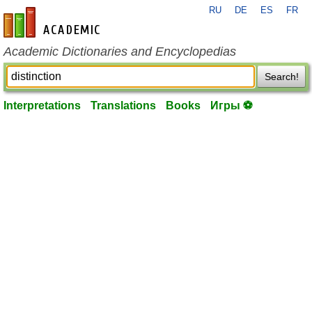
RU
DE
ES
FR
en-academic.com
Academic Dictionaries and Encyclopedias
Search!
Interpretations
Translations
Books
Игры ⚽