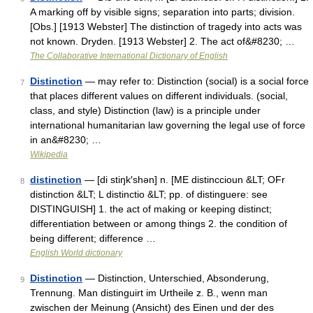
A marking off by visible signs; separation into parts; division.
[Obs.] [1913 Webster] The distinction of tragedy into acts was
not known. Dryden. [1913 Webster] 2. The act of&#8230; …
The Collaborative International Dictionary of English
Distinction
— may refer to: Distinction (social) is a social force
7
that places different values on different individuals. (social,
class, and style) Distinction (law) is a principle under
international humanitarian law governing the legal use of force
in an&#8230; …
Wikipedia
distinction
— [di stiŋk′shən] n. [ME distinccioun &LT; OFr
8
distinction &LT; L distinctio &LT; pp. of distinguere: see
DISTINGUISH] 1. the act of making or keeping distinct;
differentiation between or among things 2. the condition of
being different; difference …
English World dictionary
Distinction
— Distinction, Unterschied, Absonderung,
9
Trennung. Man distinguirt im Urtheile z. B., wenn man
zwischen der Meinung (Ansicht) des Einen und der des