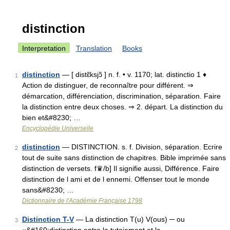
distinction
Interpretation
Translation
Books
distinction
— [ distɛ̃ksjɔ̃ ] n. f. • v. 1170; lat. distinctio 1 ♦
1
Action de distinguer, de reconnaître pour différent. ⇒
démarcation, différenciation, discrimination, séparation. Faire
la distinction entre deux choses. ⇒ 2. départ. La distinction du
bien et&#8230; …
Encyclopédie Universelle
distinction
— DISTINCTION. s. f. Division, séparation. Ecrire
2
tout de suite sans distinction de chapitres. Bible imprimée sans
distinction de versets. f♛/b] Il signifie aussi, Différence. Faire
distinction de l ami et de l ennemi. Offenser tout le monde
sans&#8230; …
Dictionnaire de l'Académie Française 1798
Distinction T-V
— La distinction T(u) V(ous) ─ ou
3