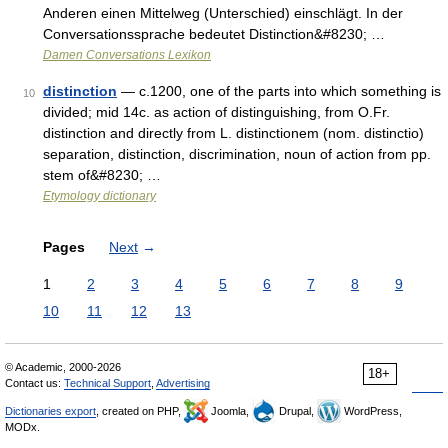
Anderen einen Mittelweg (Unterschied) einschlägt. In der
Conversationssprache bedeutet Distinction&#8230; …
Damen Conversations Lexikon
distinction
— c.1200, one of the parts into which something is
10
divided; mid 14c. as action of distinguishing, from O.Fr.
distinction and directly from L. distinctionem (nom. distinctio)
separation, distinction, discrimination, noun of action from pp.
stem of&#8230; …
Etymology dictionary
Pages
Next
→
1
2
3
4
5
6
7
8
9
10
11
12
13
© Academic, 2000-2026
18+
Contact us:
Technical Support
,
Advertising
Dictionaries export
, created on PHP,
Joomla,
Drupal,
WordPress,
MODx.