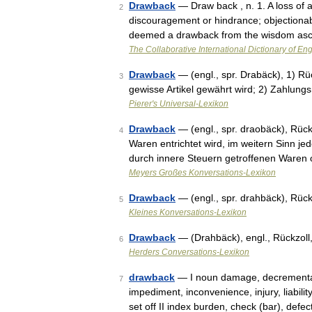
Drawback
— Draw back , n. 1. A loss of a
2
discouragement or hindrance; objectionabl
deemed a drawback from the wisdom asc
The Collaborative International Dictionary of Eng
Drawback
— (engl., spr. Drabäck), 1) Rü
3
gewisse Artikel gewährt wird; 2) Zahlun
Pierer's Universal-Lexikon
Drawback
— (engl., spr. draobäck), Rück
4
Waren entrichtet wird, im weitern Sinn je
durch innere Steuern getroffenen Waren
Meyers Großes Konversations-Lexikon
Drawback
— (engl., spr. drahbäck), Rüc
5
Kleines Konversations-Lexikon
Drawback
— (Drahbäck), engl., Rückzoll
6
Herders Conversations-Lexikon
drawback
— I noun damage, decremental, 
7
impediment, inconvenience, injury, liability
set off II index burden, check (bar), defe