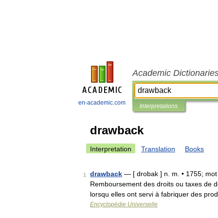
Academic Dictionarie
en-academic.com
Interpretations
drawback
Interpretation
Translation
Books
drawback
— [ drobak ] n. m. • 1755; mot 
1
Remboursement des droits ou taxes de do
lorsqu elles ont servi à fabriquer des pr
Encyclopédie Universelle