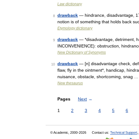
Law dictionary
drawback
— hindrance, disadvantage, 17
8
notion is of something that holds back su
Etymology dictionary
drawback
— *disadvantage, detriment, ha
9
INCONVENIENCE): obstruction, hindranc
New Dictionary of Synonyms
drawback
— [n] disadvantage check, defect, 
10
flaw, fly in the ointment*, handicap, hindr
nuisance, obstacle, shortcoming, snag …
New thesaurus
Pages
Next
→
1
2
3
4
5
6
© Academic, 2000-2026
Contact us:
Technical Support
,