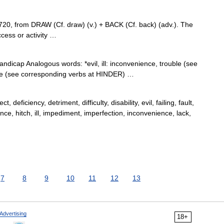
20, from DRAW (Cf. draw) (v.) + BACK (Cf. back) (adv.). The
ccess or activity …
ndicap Analogous words: *evil, ill: inconvenience, trouble (see
e (see corresponding verbs at HINDER) …
deficiency, detriment, difficulty, disability, evil, failing, fault,
ance, hitch, ill, impediment, imperfection, inconvenience, lack,
7
8
9
10
11
12
13
Advertising
18+