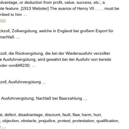
dvantage, or deduction from profit, value, success, etc.; a
e feature. [1913 Webster] The avarice of Henry VII . . . . must be
ribed to him …
lish
ckzoll, Zollvergütung, welche in England bei großem Export für
gsnachlaß …
zoll, die Rückvergütung, die bei der Wiederausfuhr verzollter
de Ausfuhrvergütung, wird gewährt bei der Ausfuhr von bereits
 oder von&#8230; …
kzoll, Ausfuhrvergütung …
, Ausfuhrvergütung; Nachlaß bei Baarzahlung …
defect, disadvantage, discount, fault, flaw, harm, hurt,
, objection, obstacle, prejudice, protest, protestation, qualification,
ct …