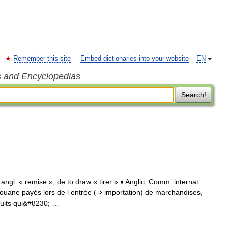
Remember this site
Embed dictionaries into your website
EN
s and Encyclopedias
Search!
angl. « remise », de to draw « tirer » ♦ Anglic. Comm. internat.
uane payés lors de l entrée (⇒ importation) de marchandises,
oduits qui&#8230; …