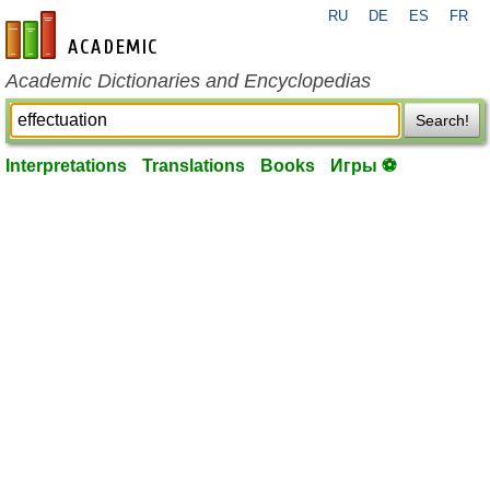
RU
DE
ES
FR
en-academic.com
Academic Dictionaries and Encyclopedias
Search!
Interpretations
Translations
Books
Игры ⚽