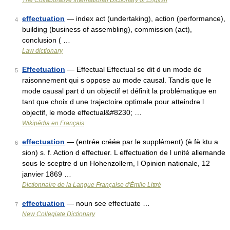
The Collaborative International Dictionary of English
effectuation
— index act (undertaking), action (performance),
4
building (business of assembling), commission (act),
conclusion ( …
Law dictionary
Effectuation
— Effectual Effectual se dit d un mode de
5
raisonnement qui s oppose au mode causal. Tandis que le
mode causal part d un objectif et définit la problématique en
tant que choix d une trajectoire optimale pour atteindre l
objectif, le mode effectual&#8230; …
Wikipédia en Français
effectuation
— (entrée créée par le supplément) (è fè ktu a
6
sion) s. f. Action d effectuer. L effectuation de l unité allemande
sous le sceptre d un Hohenzollern, l Opinion nationale, 12
janvier 1869 …
Dictionnaire de la Langue Française d'Émile Littré
effectuation
— noun see effectuate …
7
New Collegiate Dictionary