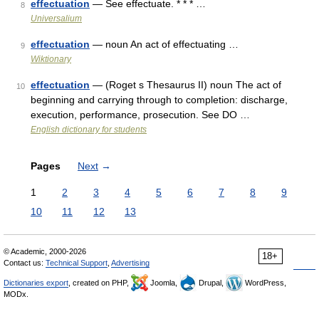
effectuation
— See effectuate. * * * …
8
Universalium
effectuation
— noun An act of effectuating …
9
Wiktionary
effectuation
— (Roget s Thesaurus II) noun The act of
10
beginning and carrying through to completion: discharge,
execution, performance, prosecution. See DO …
English dictionary for students
Pages
Next
→
1
2
3
4
5
6
7
8
9
10
11
12
13
© Academic, 2000-2026
18+
Contact us:
Technical Support
,
Advertising
Dictionaries export
, created on PHP,
Joomla,
Drupal,
WordPress,
MODx.