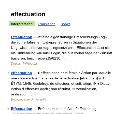
effectuation
Interpretation
Translation
Books
Effectuation
— ist eine eigenständige Entscheidungs Logik,
1
die von erfahrenen Entrepreneuren in Situationen der
Ungewissheit bevorzugt eingesetzt wird. Effectuation lässt sich
als Umkehrung kausaler Logik, die auf Vorhersage der Zukunft
basieren, beschreiben.&#8230; …
Deutsch Wikipedia
effectuation
— ● effectuation nom féminin Action par laquelle
2
une chose advient à la réalité. effectuation [efɛktɥɑsjɔ̃] n. f.
ÉTYM. 1545, Godefroy; de effectuer, et suff. ation. ❖ ♦ Didact.
Action d effectuer qqch.; son résultat. ⇒ Actualisation,
réalisation …
Encyclopédie Universelle
Effectuation
— Ef*fec tu*a tion, n. Act of effectuating …
3