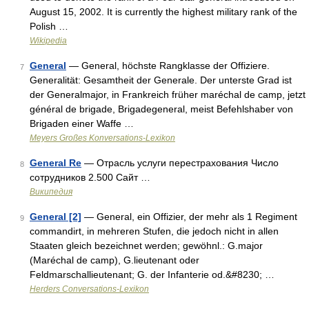
August 15, 2002. It is currently the highest military rank of the
Polish …
Wikipedia
General
— General, höchste Rangklasse der Offiziere.
7
Generalität: Gesamtheit der Generale. Der unterste Grad ist
der Generalmajor, in Frankreich früher maréchal de camp, jetzt
général de brigade, Brigadegeneral, meist Befehlshaber von
Brigaden einer Waffe …
Meyers Großes Konversations-Lexikon
General Re
— Отрасль услуги перестрахования Число
8
сотрудников 2.500 Сайт …
Википедия
General [2]
— General, ein Offizier, der mehr als 1 Regiment
9
commandirt, in mehreren Stufen, die jedoch nicht in allen
Staaten gleich bezeichnet werden; gewöhnl.: G.major
(Maréchal de camp), G.lieutenant oder
Feldmarschallieutenant; G. der Infanterie od.&#8230; …
Herders Conversations-Lexikon