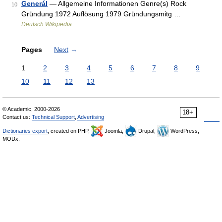
Generál
— Allgemeine Informationen Genre(s) Rock
10
Gründung 1972 Auflösung 1979 Gründungsmitg …
Deutsch Wikipedia
Pages
Next
→
1
2
3
4
5
6
7
8
9
10
11
12
13
© Academic, 2000-2026
18+
Contact us:
Technical Support
,
Advertising
Dictionaries export
, created on PHP,
Joomla,
Drupal,
WordPress,
MODx.