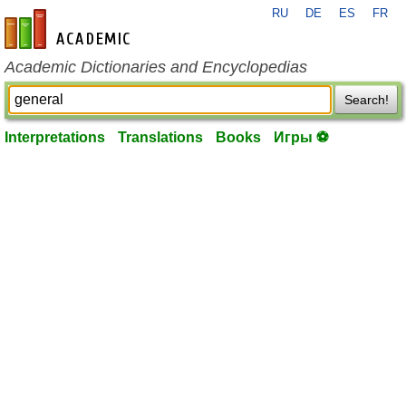
RU
DE
ES
FR
en-academic.com
Academic Dictionaries and Encyclopedias
Search!
Interpretations
Translations
Books
Игры ⚽