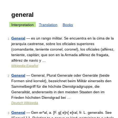
general
Interpretation
Translation
Books
General
— es un rango militar. Se encuentra en la cima de la
1
jerarquía castrense, sobre los oficiales superiores
(comandante, teniente coronel, coronel), los oficiales (alférez,
teniente, capitán; que son en la Armada alférez de fragata,
alférez de navío y …
Wikipedia Español
General
— General, Plural Generale oder Generäle (beide
2
Formen sind korrekt), bezeichnet beim Militär einerseits den
Sammelbegriff für die höchste Dienstgradgruppe, die
Generalität, andererseits in den meisten Staaten den im
Frieden höchsten Dienstgrad bei …
Deutsch Wikipedia
General
— Gen er*al, a. [F. g[ e]n[ e]ral, fr. L. generalis. See
3