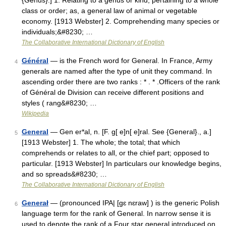
{Genus}.] 1. Relating to a genus or kind; pertaining to a whole
class or order; as, a general law of animal or vegetable
economy. [1913 Webster] 2. Comprehending many species or
individuals;&#8230; …
The Collaborative International Dictionary of English
Général
— is the French word for General. In France, Army
4
generals are named after the type of unit they command. In
ascending order there are two ranks : * . * .Officers of the rank
of Général de Division can receive different positions and
styles ( rang&#8230; …
Wikipedia
General
— Gen er*al, n. [F. g[ e]n[ e]ral. See {General}., a.]
5
[1913 Webster] 1. The whole; the total; that which
comprehends or relates to all, or the chief part; opposed to
particular. [1913 Webster] In particulars our knowledge begins,
and so spreads&#8230; …
The Collaborative International Dictionary of English
Generał
— (pronounced IPA| [gɛ nɛraw] ) is the generic Polish
6
language term for the rank of General. In narrow sense it is
used to denote the rank of a Four star general introduced on