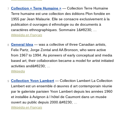
Collection « Terre Humaine »
— Collection Terre Humaine
7
Terre humaine est une collection des éditions Plon fondée en
1955 par Jean Malaurie. Elle se consacre exclusivement à la
publication d ouvrages d ethnologie ou de documents à
caractères ethnographiques. Sommaire 1&#8230; …
Wikipédia en Français
General Idea
— was a collective of three Canadian artists,
8
Felix Partz, Jorge Zontal and AA Bronson, who were active
from 1967 to 1994. As pioneers of early conceptual and media
based art, their collaboration became a model for artist initiated
activities and&#8230; …
Wikipedia
Collection Yvon Lambert
— Collection Lambert La Collection
9
Lambert est un ensemble d œuvres d art contemporain réunie
par le galeriste parisien Yvon Lambert depuis les années 1960
et installée à Avignon à l hôtel de Caumont dans un musée
ouvert au public depuis 2000.&#8230; …
Wikipédia en Français