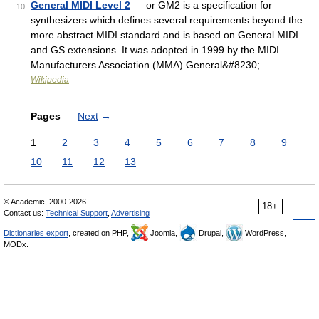
General MIDI Level 2
— or GM2 is a specification for
10
synthesizers which defines several requirements beyond the
more abstract MIDI standard and is based on General MIDI
and GS extensions. It was adopted in 1999 by the MIDI
Manufacturers Association (MMA).General&#8230; …
Wikipedia
Pages
Next
→
1
2
3
4
5
6
7
8
9
10
11
12
13
© Academic, 2000-2026
18+
Contact us:
Technical Support
,
Advertising
Dictionaries export
, created on PHP,
Joomla,
Drupal,
WordPress,
MODx.