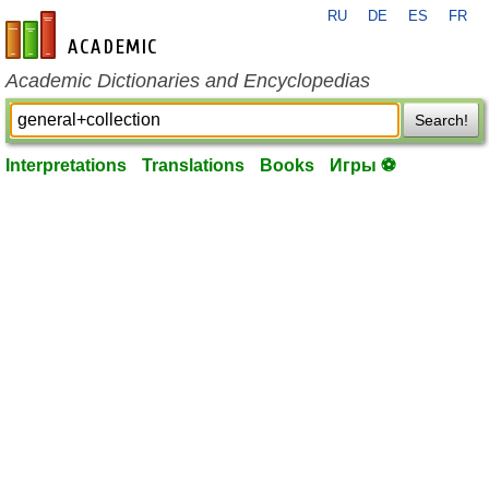
RU
DE
ES
FR
en-academic.com
Academic Dictionaries and Encyclopedias
Search!
Interpretations
Translations
Books
Игры ⚽