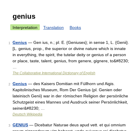
genius
Interpretation
Translation
Books
Genius
— Gen ius, n.; pl. E. {Geniuses}; in sense 1, L. {Genii}.
1
[L. genius, prop., the superior or divine nature which is innate
in everything, the spirit, the tutelar deity or genius of a person
or place, taste, talent, genius, from genere, gignere, to&#8230;
…
The Collaborative International Dictionary of English
Genius
— des Kaisers Domitian mit Füllhorn und Aigis.
2
Kapitolinisches Museum, Rom Der Genius (pl. Genien oder
lateinisch Genii) war in der römischen Religion der persönliche
Schutzgeist eines Mannes und Ausdruck seiner Persönlichkeit,
seiner&#8230; …
Deutsch Wikipedia
GENIUS
— Dicebatur Naturae deus apud vett. et qui omnium
3