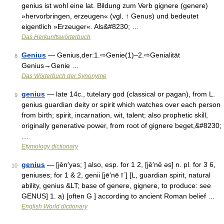
genius ist wohl eine lat. Bildung zum Verb gignere (genere)
»hervorbringen, erzeugen« (vgl. ↑ Genus) und bedeutet
eigentlich »Erzeuger«. Als&#8230; …
Das Herkunftswörterbuch
Genius
— Genius,der:1.⇨Genie(1)–2.⇨Genialität
8
Genius→Genie …
Das Wörterbuch der Synonyme
genius
— late 14c., tutelary god (classical or pagan), from L.
9
genius guardian deity or spirit which watches over each person
from birth; spirit, incarnation, wit, talent; also prophetic skill,
originally generative power, from root of gignere beget,&#8230;
…
Etymology dictionary
genius
— [jēn′yəs; ] also, esp. for 1 2, [jē′nē əs] n. pl. for 3 6,
10
geniuses; for 1 & 2, genii [jē′nē ī΄] [L, guardian spirit, natural
ability, genius &LT; base of genere, gignere, to produce: see
GENUS] 1. a) [often G ] according to ancient Roman belief …
English World dictionary