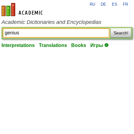
RU
DE
ES
FR
en-academic.com
Academic Dictionaries and Encyclopedias
Search!
Interpretations
Translations
Books
Игры ⚽