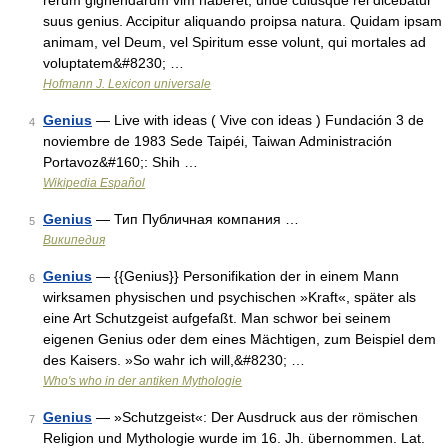
rerum gignendarum vim haberet, unde cuiusque rei dicebatur
suus genius. Accipitur aliquando proipsa natura. Quidam ipsam
animam, vel Deum, vel Spiritum esse volunt, qui mortales ad
voluptatem&#8230; …
Hofmann J. Lexicon universale
Genius
— Live with ideas ( Vive con ideas ) Fundación 3 de
4
noviembre de 1983 Sede Taipéi, Taiwan Administración
Portavoz&#160;: Shih …
Wikipedia Español
Genius
— Тип Публичная компания …
5
Википедия
Genius
— {{Genius}} Personifikation der in einem Mann
6
wirksamen physischen und psychischen »Kraft«, später als
eine Art Schutzgeist aufgefaßt. Man schwor bei seinem
eigenen Genius oder dem eines Mächtigen, zum Beispiel dem
des Kaisers. »So wahr ich will,&#8230; …
Who's who in der antiken Mythologie
Genius
— »Schutzgeist«: Der Ausdruck aus der römischen
7
Religion und Mythologie wurde im 16. Jh. übernommen. Lat.