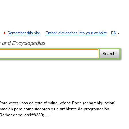
Remember this site
Embed dictionaries into your website
EN
s and Encyclopedias
Search!
ara otros usos de este término, véase Forth (desambiguación).
amación para computadores y un ambiente de programación
 Rather entre los&#8230; …