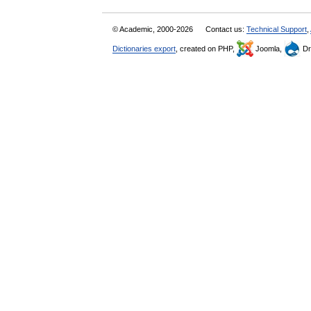
© Academic, 2000-2026
Contact us:
Technical Support
,
Dictionaries export
, created on PHP,
Joomla,
Dr