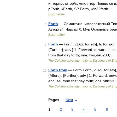
интерпретатор/компилятор Появился в: 
pForth, kForth, SP Forth, win32forth …
Википедия
Forth
— Семантика: императивный Тип 
8
Автор(ы): Чарльз Х. Мур Основные реали
Википедия
Forth
— Forth, v.[AS. for[eth], fr. for akin
9
{Further}, adv.] 1. Forward; onward in tim
from that day forth; one, two,&#8230; …
The Collaborative International Dictionary of Eng
Forth from
— Forth Forth, v.[AS. for[eth], 
10
{Afford}, {Further}, adv.] 1. Forward; onw
end; as, from that day forth; one,&#8230
The Collaborative International Dictionary of Eng
Pages
Next
→
1
2
3
4
5
6