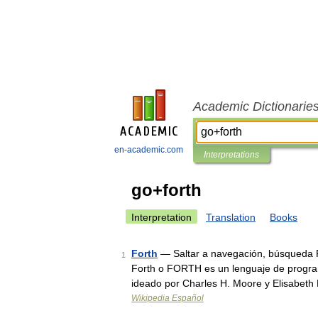
Academic Dictionarie
en-academic.com
Interpretations
go+forth
Interpretation
Translation
Books
Forth
— Saltar a navegación, búsqueda P
1
Forth o FORTH es un lenguaje de progr
ideado por Charles H. Moore y Elisabeth
Wikipedia Español