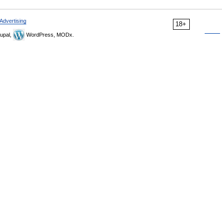
Advertising
18+
upal,
WordPress, MODx.