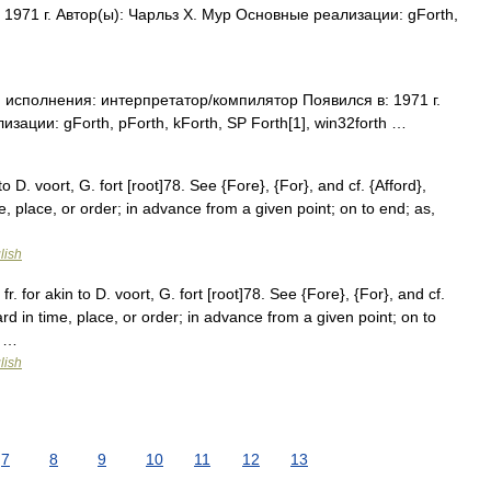
1971 г. Автор(ы): Чарльз Х. Мур Основные реализации: gForth,
исполнения: интерпретатор/компилятор Появился в: 1971 г.
зации: gForth, pForth, kForth, SP Forth[1], win32forth …
 to D. voort, G. fort [root]78. See {Fore}, {For}, and cf. {Afford},
e, place, or order; in advance from a given point; on to end; as,
lish
fr. for akin to D. voort, G. fort [root]78. See {Fore}, {For}, and cf.
ard in time, place, or order; in advance from a given point; on to
; …
lish
7
8
9
10
11
12
13