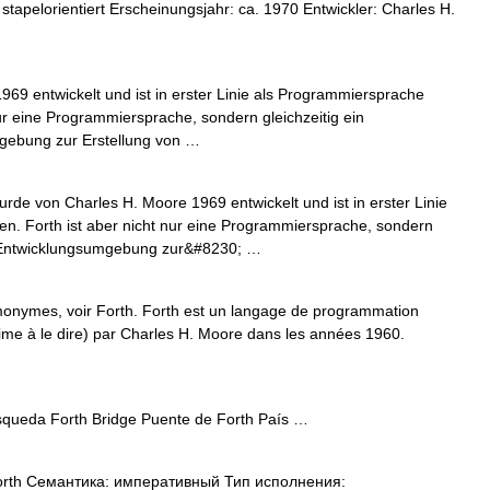
apelorientiert Erscheinungsjahr: ca. 1970 Entwickler: Charles H.
9 entwickelt und ist in erster Linie als Programmiersprache
ur eine Programmiersprache, sondern gleichzeitig ein
gebung zur Erstellung von …
rde von Charles H. Moore 1969 entwickelt und ist in erster Linie
. Forth ist aber nicht nur eine Programmiersprache, sondern
ne Entwicklungsumgebung zur&#8230; …
monymes, voir Forth. Forth est un langage de programmation
aime à le dire) par Charles H. Moore dans les années 1960.
squeda Forth Bridge Puente de Forth País …
rth Семантика: императивный Тип исполнения: