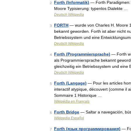
Forth (Informatik)
— Forth Paradigmen: st
2
Moore Typisierung: typenlos Dialekte …
Deutsch Wikipedia
FORTH
— wurde von Charles H. Moore 196
3
bekannt geworden. Forth ist aber nicht n
Betriebssystem und eine Entwicklungsum
Deutsch Wikipedia
Forth (Programmiersprache)
— Forth wu
4
als Programmiersprache bekannt geworden
gleichzeitig ein Betriebssystem und ei
Deutsch Wikipedia
Forth (Langage)
— Pour les articles ho
5
interactif atypique, découvert (comme il 
Sommaire 1 Historique …
Wikipédia en Français
Forth Bridge
— Saltar a navegación, bú
6
Wikipedia Español
Forth (язык программирования)
— Fo
7