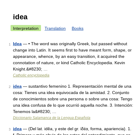
idea
Interpretation
Translation
Books
Idea
— • The word was originally Greek, but passed without
1
change into Latin. It seems first to have meant form, shape, or
appearance, whence, by an easy transition, it acquired the
connotation of nature, or kind Catholic Encyclopedia. Kevin
Knight.&#8230; …
Catholic encyclopedia
idea
— sustantivo femenino 1. Representación mental de una
2
cosa: Tienes una idea equivocada de la amistad. 2. Conjunto
de conocimientos sobre una persona o sobre una cosa: Tengo
una idea confusa de lo que ocurrió aquella noche. 3. Intención:
Tenemos la&#8230; …
Diccionario Salamanca de la Lengua Española
idea
— (Del lat. idĕa, y este del gr. ἰδέα, forma, apariencia). 1.
3