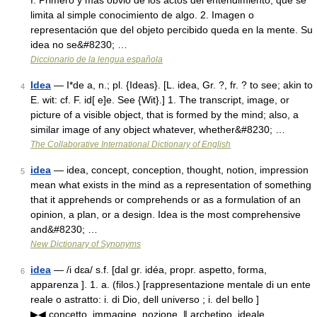
f. Primero y más obvio de los actos del entendimiento, que se
limita al simple conocimiento de algo. 2. Imagen o
representación que del objeto percibido queda en la mente. Su
idea no se&#8230; …
Diccionario de la lengua española
Idea
— I*de a, n.; pl. {Ideas}. [L. idea, Gr. ?, fr. ? to see; akin to
4
E. wit: cf. F. id[ e]e. See {Wit}.] 1. The transcript, image, or
picture of a visible object, that is formed by the mind; also, a
similar image of any object whatever, whether&#8230; …
The Collaborative International Dictionary of English
idea
— idea, concept, conception, thought, notion, impression
5
mean what exists in the mind as a representation of something
that it apprehends or comprehends or as a formulation of an
opinion, a plan, or a design. Idea is the most comprehensive
and&#8230; …
New Dictionary of Synonyms
idea
— /i dɛa/ s.f. [dal gr. idéa, propr. aspetto, forma,
6
apparenza ]. 1. a. (filos.) [rappresentazione mentale di un ente
reale o astratto: i. di Dio, dell universo ; i. del bello ]
▶◀ concetto, immagine, nozione. ‖ archetipo, ideale,