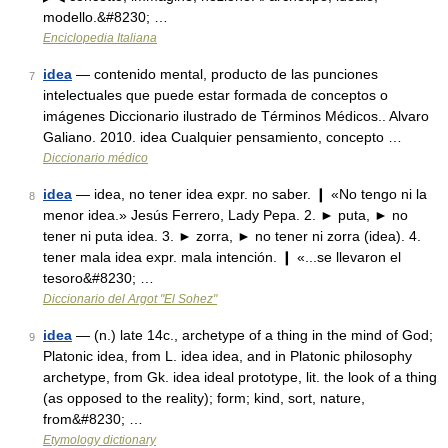
modello.&#8230; …
Enciclopedia Italiana
idea
— contenido mental, producto de las punciones
7
intelectuales que puede estar formada de conceptos o
imágenes Diccionario ilustrado de Términos Médicos.. Alvaro
Galiano. 2010. idea Cualquier pensamiento, concepto …
Diccionario médico
idea
— idea, no tener idea expr. no saber. ❙ «No tengo ni la
8
menor idea.» Jesús Ferrero, Lady Pepa. 2. ► puta, ► no
tener ni puta idea. 3. ► zorra, ► no tener ni zorra (idea). 4.
tener mala idea expr. mala intención. ❙ «...se llevaron el
tesoro&#8230; …
Diccionario del Argot "El Sohez"
idea
— (n.) late 14c., archetype of a thing in the mind of God;
9
Platonic idea, from L. idea idea, and in Platonic philosophy
archetype, from Gk. idea ideal prototype, lit. the look of a thing
(as opposed to the reality); form; kind, sort, nature,
from&#8230; …
Etymology dictionary