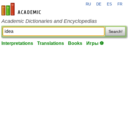
RU
DE
ES
FR
en-academic.com
Academic Dictionaries and Encyclopedias
Search!
Interpretations
Translations
Books
Игры ⚽