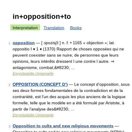
in+opposition+to
Interpretation
Translation
Books
opposition
— [ ɔpozisjɔ̃ ] n. f. • 1165 « objection »; lat.
1
oppositio I ♦ 1 ♦ (1370) Rapport de choses opposées qui ne
peuvent coexister sans se nuire; de personnes que leurs
opinions, leurs intérêts dressent l une contre l autre. ⇒
antagonisme, combat,&#8230; …
Encyclopédie Universelle
OPPOSITION (CONCEPT D’)
— Le concept d’opposition, sous
2
ses deux formes fondamentales de la contradiction et de la
contrariété, est l’un des acquis les plus anciens de la logique
formelle, telle que le modèle en a été formulé par Aristote, à
partir de l’analyse des&#8230; …
Encyclopédie Universelle
Opposition to cults and new religious movements
—
3