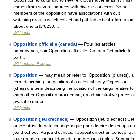
Opposition to cults and to new religious movements (NRMs)
comes from several sources with diverse concerns. Some
members of the opposition have associations with cult
watching groups which collect and publish critical information
about one or&#8230; …
Wikipedia
Opposition officielle (canada)
— Pour les articles
4
homonymes, voir Opposition officielle. Canada Cet article fait
part …
Wikipédia en Français
Opposition
— may mean or refer to: Opposition (planets), a
5
term describing the position of a celestial body Opposition
(chess), a term describing the position of the kings relative to
each other Opposition proceeding, an administrative process
available under …
Wikipedia
Opposition (jeu d'echecs)
— Opposition (jeu d échecs) Cet
6
article utilise la notation algébrique pour décrire des coups du
jeu d échecs. Au jeu d échecs, l opposition est un concept qui
joue un rôle essentiel dans de nombreuses finales. Sommaire