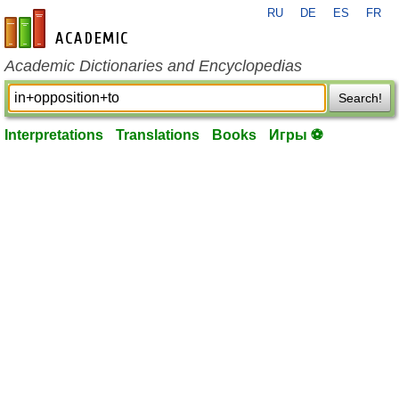
RU
DE
ES
FR
en-academic.com
Academic Dictionaries and Encyclopedias
Search!
Interpretations
Translations
Books
Игры ⚽