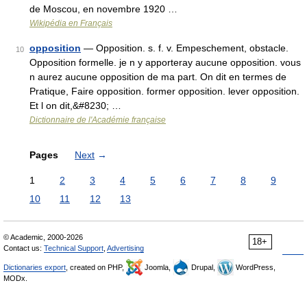
de Moscou, en novembre 1920 …
Wikipédia en Français
opposition
— Opposition. s. f. v. Empeschement, obstacle.
10
Opposition formelle. je n y apporteray aucune opposition. vous
n aurez aucune opposition de ma part. On dit en termes de
Pratique, Faire opposition. former opposition. lever opposition.
Et l on dit,&#8230; …
Dictionnaire de l'Académie française
Pages
Next
→
1
2
3
4
5
6
7
8
9
10
11
12
13
© Academic, 2000-2026
18+
Contact us:
Technical Support
,
Advertising
Dictionaries export
, created on PHP,
Joomla,
Drupal,
WordPress,
MODx.