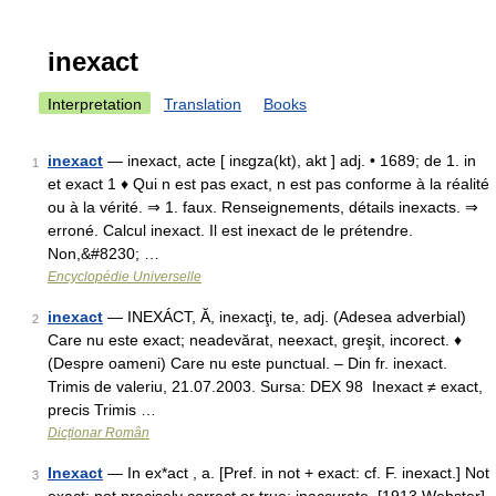
inexact
Interpretation
Translation
Books
inexact
— inexact, acte [ inɛgza(kt), akt ] adj. • 1689; de 1. in
1
et exact 1 ♦ Qui n est pas exact, n est pas conforme à la réalité
ou à la vérité. ⇒ 1. faux. Renseignements, détails inexacts. ⇒
erroné. Calcul inexact. Il est inexact de le prétendre.
Non,&#8230; …
Encyclopédie Universelle
inexact
— INEXÁCT, Ă, inexacţi, te, adj. (Adesea adverbial)
2
Care nu este exact; neadevărat, neexact, greşit, incorect. ♦
(Despre oameni) Care nu este punctual. – Din fr. inexact.
Trimis de valeriu, 21.07.2003. Sursa: DEX 98 Inexact ≠ exact,
precis Trimis …
Dicționar Român
Inexact
— In ex*act , a. [Pref. in not + exact: cf. F. inexact.] Not
3