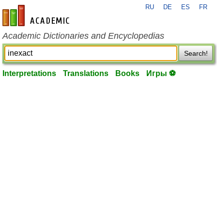
RU
DE
ES
FR
en-academic.com
Academic Dictionaries and Encyclopedias
Search!
Interpretations
Translations
Books
Игры ⚽