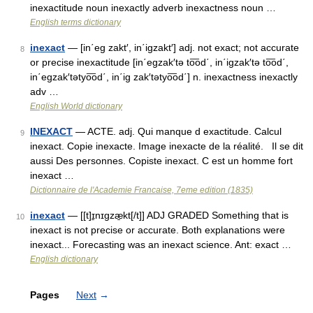
inexactitude noun inexactly adverb inexactness noun …
English terms dictionary
inexact
— [in΄eg zakt′, in΄igzakt′] adj. not exact; not accurate
8
or precise inexactitude [in΄egzak′tə to͞od΄, in΄igzak′tə to͞od΄,
in΄egzak′tətyo͞od΄, in΄ig zak′tətyo͞od΄] n. inexactness inexactly
adv …
English World dictionary
INEXACT
— ACTE. adj. Qui manque d exactitude. Calcul
9
inexact. Copie inexacte. Image inexacte de la réalité. Il se dit
aussi Des personnes. Copiste inexact. C est un homme fort
inexact …
Dictionnaire de l'Academie Francaise, 7eme edition (1835)
inexact
— [[t]ɪ̱nɪgzæ̱kt[/t]] ADJ GRADED Something that is
10
inexact is not precise or accurate. Both explanations were
inexact... Forecasting was an inexact science. Ant: exact …
English dictionary
Pages
Next
→