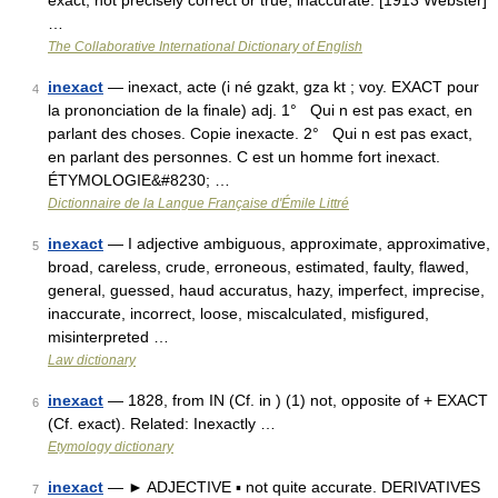
exact; not precisely correct or true; inaccurate. [1913 Webster]
…
The Collaborative International Dictionary of English
inexact
— inexact, acte (i né gzakt, gza kt ; voy. EXACT pour
4
la prononciation de la finale) adj. 1° Qui n est pas exact, en
parlant des choses. Copie inexacte. 2° Qui n est pas exact,
en parlant des personnes. C est un homme fort inexact.
ÉTYMOLOGIE&#8230; …
Dictionnaire de la Langue Française d'Émile Littré
inexact
— I adjective ambiguous, approximate, approximative,
5
broad, careless, crude, erroneous, estimated, faulty, flawed,
general, guessed, haud accuratus, hazy, imperfect, imprecise,
inaccurate, incorrect, loose, miscalculated, misfigured,
misinterpreted …
Law dictionary
inexact
— 1828, from IN (Cf. in ) (1) not, opposite of + EXACT
6
(Cf. exact). Related: Inexactly …
Etymology dictionary
inexact
— ► ADJECTIVE ▪ not quite accurate. DERIVATIVES
7