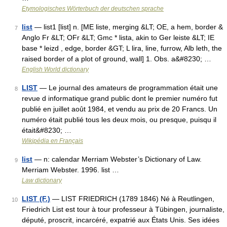
Etymologisches Wörterbuch der deutschen sprache
list
— list1 [list] n. [ME liste, merging &LT; OE, a hem, border &
7
Anglo Fr &LT; OFr &LT; Gmc * lista, akin to Ger leiste &LT; IE
base * leizd , edge, border &GT; L lira, line, furrow, Alb leth, the
raised border of a plot of ground, wall] 1. Obs. a&#8230; …
English World dictionary
LIST
— Le journal des amateurs de programmation était une
8
revue d informatique grand public dont le premier numéro fut
publié en juillet août 1984, et vendu au prix de 20 Francs. Un
numéro était publié tous les deux mois, ou presque, puisqu il
était&#8230; …
Wikipédia en Français
list
— n: calendar Merriam Webster’s Dictionary of Law.
9
Merriam Webster. 1996. list …
Law dictionary
LIST (F.)
— LIST FRIEDRICH (1789 1846) Né à Reutlingen,
10
Friedrich List est tour à tour professeur à Tübingen, journaliste,
député, proscrit, incarcéré, expatrié aux États Unis. Ses idées