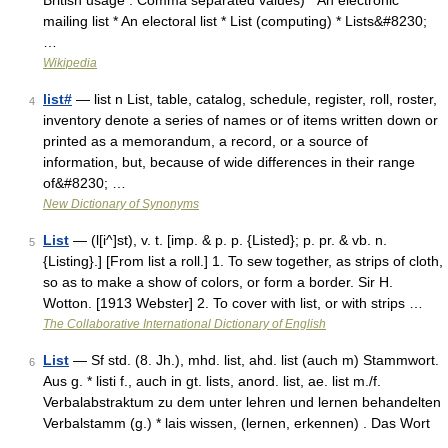
British usage : Comma separated values) * An electronic
mailing list * An electoral list * List (computing) * Lists&#8230;
…
Wikipedia
list#
— list n List, table, catalog, schedule, register, roll, roster,
4
inventory denote a series of names or of items written down or
printed as a memorandum, a record, or a source of
information, but, because of wide differences in their range
of&#8230; …
New Dictionary of Synonyms
List
— (l[i^]st), v. t. [imp. & p. p. {Listed}; p. pr. & vb. n.
5
{Listing}.] [From list a roll.] 1. To sew together, as strips of cloth,
so as to make a show of colors, or form a border. Sir H.
Wotton. [1913 Webster] 2. To cover with list, or with strips …
The Collaborative International Dictionary of English
List
— Sf std. (8. Jh.), mhd. list, ahd. list (auch m) Stammwort.
6
Aus g. * listi f., auch in gt. lists, anord. list, ae. list m./f.
Verbalabstraktum zu dem unter lehren und lernen behandelten
Verbalstamm (g.) * lais wissen, (lernen, erkennen) . Das Wort
…