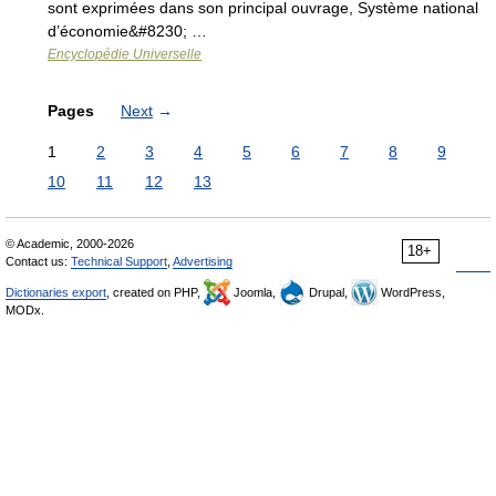
sont exprimées dans son principal ouvrage, Système national
d’économie&#8230; …
Encyclopédie Universelle
Pages
Next
→
1
2
3
4
5
6
7
8
9
10
11
12
13
© Academic, 2000-2026
18+
Contact us:
Technical Support
,
Advertising
Dictionaries export
, created on PHP,
Joomla,
Drupal,
WordPress,
MODx.