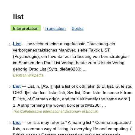
list
Interpretation
Translation
Books
List
— bezeichnet: eine ausgefuchste Täuschung ein
1
verborgenes taktisches Manöver, siehe Taktik LIST
(Psychologie), ein Inventar zur Erfassung von Lernstrategien
im Studium den Paul List Verlag, heute zum Ullstein Verlag
gehörig Orte: List (Sylt), die&#8230; …
Deutsch Wikipedia
List
— List, n. [AS. l[=i]st a list of cloth; akin to D. lijst, G. leiste,
2
OHG. l[=i]sta, Icel. lista, listi, Sw. list, Dan. liste. In sense 5 from
F. liste, of German origin, and thus ultimately the same word.]
1. A strip forming the woven border or&#8230; …
The Collaborative International Dictionary of English
List
— or lists may refer to:* A mailing list * Comma separated
3
lists, a common way of listing in everyday life and computing. (