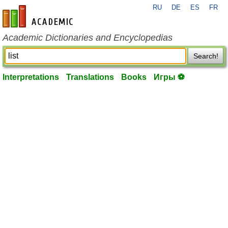
RU
DE
ES
FR
en-academic.com
Academic Dictionaries and Encyclopedias
Search!
Interpretations
Translations
Books
Игры ⚽