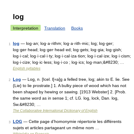
log
Interpretation
Translation
Books
log
— log·an; log·a·rithm; log·a·rith·mic; log; log·ger;
1
log·ger·head; log·ger·head·ed; log·gets; log·gia; log·gish;
log·i·cal; log·i·cal·i·ty; log·i·cal·iza·tion; log·i·cal·ize; log·i·cism;
log·i·cize; log·ic·less; log·i·co ; log·ics; log·man;&#8230; …
English syllables
Log
— Log, n. [Icel. l[=a]g a felled tree, log; akin to E. lie. See
2
{Lie} to lie prostrate.] 1. A bulky piece of wood which has not
been shaped by hewing or sawing. [1913 Webster] 2. [Prob.
the same word as in sense 1; cf. LG. log, lock, Dan. log,
Sw.&#8230; …
The Collaborative International Dictionary of English
LOG
— Cette page d’homonymie répertorie les différents
3
sujets et articles partageant un même nom …