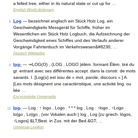
a felled tree, either in its natural state or cut up for …
English World dictionary
Log
— bezeichnet englisch ein Stück Holz Log, ein
8
Geschwindigkeits Messgerät für Schiffe, früher im
Wesentlichen ein Stück Holz Logbuch, die Aufzeichnung der
Geschwindigkeit eines Schiffes und des Verlaufs anderer
Vorgänge Fahrtenbuch im Verkehrswesen&#8230; …
Deutsch Wikipedia
log-
— ⇒LOG(O) , (LOG , LOGO )élém. formant Élém. tiré du
9
gr. entrant avec ses différentes accept. dans la constr. de mots
savants. I. [Log(o) est issu de « mot, parole, discours ».] A.
[Les mots désignent une caractéristique, une activité ling. ou
liée …
Encyclopédie Universelle
log-
— Log : ↑ logo , Logo . * * * log , Log : ↑logo , ↑Logo .
10
lo|go , Lo|go , (vor Vokalen auch:) log , Log [zu griech. lógos,
↑Logos] &LT;Best. in Zus. mit der Bed.&GT; …
Universal-Lexikon