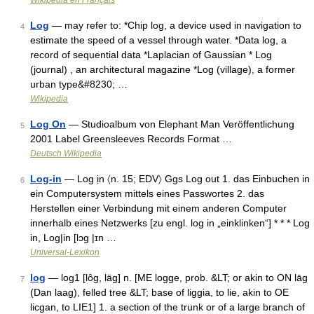
Wikipédia en Français
Log
— may refer to: *Chip log, a device used in navigation to
4
estimate the speed of a vessel through water. *Data log, a
record of sequential data *Laplacian of Gaussian * Log
(journal) , an architectural magazine *Log (village), a former
urban type&#8230; …
Wikipedia
Log On
— Studioalbum von Elephant Man Veröffentlichung
5
2001 Label Greensleeves Records Format …
Deutsch Wikipedia
Log-in
— Log ịn 〈n. 15; EDV〉 Ggs Log out 1. das Einbuchen in
6
ein Computersystem mittels eines Passwortes 2. das
Herstellen einer Verbindung mit einem anderen Computer
innerhalb eines Netzwerks [zu engl. log in „einklinken“] * * * Log
in, Log|in [lɔg |ɪn …
Universal-Lexikon
log
— log1 [lôg, läg] n. [ME logge, prob. &LT; or akin to ON lāg
7
(Dan laag), felled tree &LT; base of liggia, to lie, akin to OE
licgan, to LIE1] 1. a section of the trunk or of a large branch of