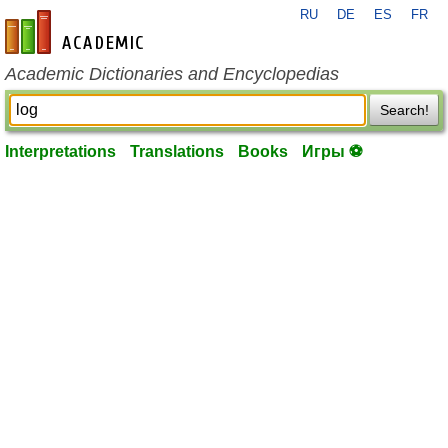
RU
DE
ES
FR
en-academic.com
Academic Dictionaries and Encyclopedias
Search!
Interpretations
Translations
Books
Игры ⚽