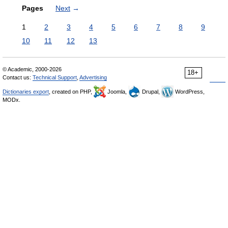
Pages
Next
→
1
2
3
4
5
6
7
8
9
10
11
12
13
© Academic, 2000-2026
18+
Contact us:
Technical Support
,
Advertising
Dictionaries export
, created on PHP,
Joomla,
Drupal,
WordPress,
MODx.