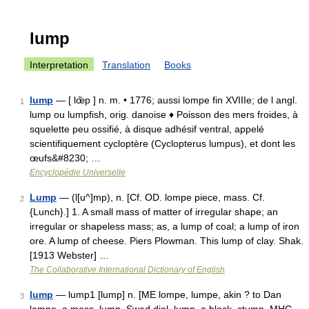
lump
Interpretation
Translation
Books
lump
— [ lœ̃p ] n. m. • 1776; aussi lompe fin XVIIIe; de l angl.
1
lump ou lumpfish, orig. danoise ♦ Poisson des mers froides, à
squelette peu ossifié, à disque adhésif ventral, appelé
scientifiquement cycloptère (Cyclopterus lumpus), et dont les
œufs&#8230; …
Encyclopédie Universelle
Lump
— (l[u^]mp), n. [Cf. OD. lompe piece, mass. Cf.
2
{Lunch}.] 1. A small mass of matter of irregular shape; an
irregular or shapeless mass; as, a lump of coal; a lump of iron
ore. A lump of cheese. Piers Plowman. This lump of clay. Shak.
[1913 Webster] …
The Collaborative International Dictionary of English
lump
— lump1 [lump] n. [ME lompe, lumpe, akin ? to Dan
3