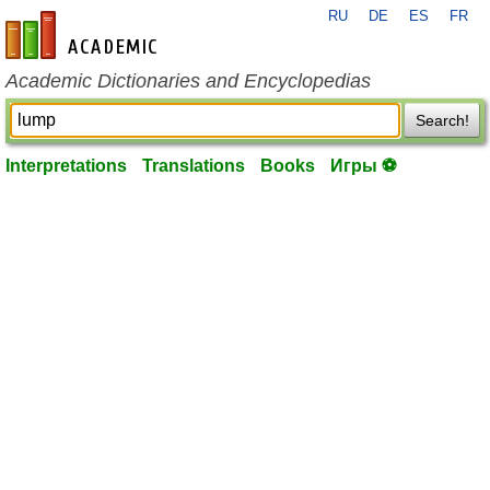
RU
DE
ES
FR
en-academic.com
Academic Dictionaries and Encyclopedias
Search!
Interpretations
Translations
Books
Игры ⚽