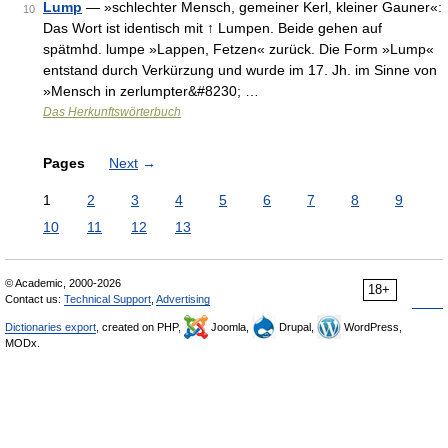
Lump
— »schlechter Mensch, gemeiner Kerl, kleiner Gauner«:
10
Das Wort ist identisch mit ↑ Lumpen. Beide gehen auf
spätmhd. lumpe »Lappen, Fetzen« zurück. Die Form »Lump«
entstand durch Verkürzung und wurde im 17. Jh. im Sinne von
»Mensch in zerlumpter&#8230; …
Das Herkunftswörterbuch
Pages
Next
→
1
2
3
4
5
6
7
8
9
10
11
12
13
© Academic, 2000-2026
18+
Contact us:
Technical Support
,
Advertising
Dictionaries export
, created on PHP,
Joomla,
Drupal,
WordPress,
MODx.