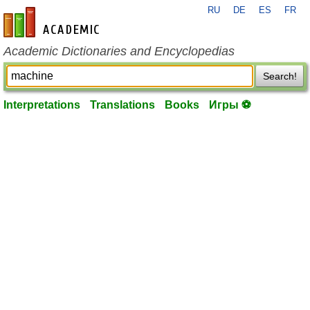
RU
DE
ES
FR
en-academic.com
Academic Dictionaries and Encyclopedias
Search!
Interpretations
Translations
Books
Игры ⚽