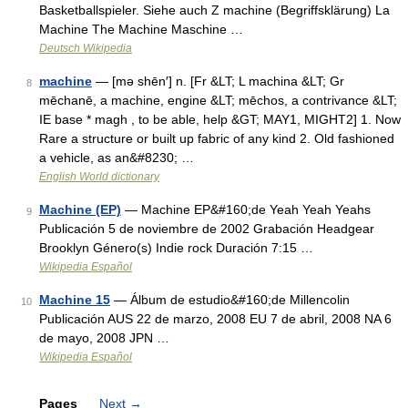
Basketballspieler. Siehe auch Z machine (Begriffsklärung) La
Machine The Machine Maschine …
Deutsch Wikipedia
machine
— [mə shēn′] n. [Fr &LT; L machina &LT; Gr
8
mēchanē, a machine, engine &LT; mēchos, a contrivance &LT;
IE base * magh , to be able, help &GT; MAY1, MIGHT2] 1. Now
Rare a structure or built up fabric of any kind 2. Old fashioned
a vehicle, as an&#8230; …
English World dictionary
Machine (EP)
— Machine EP&#160;de Yeah Yeah Yeahs
9
Publicación 5 de noviembre de 2002 Grabación Headgear
Brooklyn Género(s) Indie rock Duración 7:15 …
Wikipedia Español
Machine 15
— Álbum de estudio&#160;de Millencolin
10
Publicación AUS 22 de marzo, 2008 EU 7 de abril, 2008 NA 6
de mayo, 2008 JPN …
Wikipedia Español
Pages
Next
→