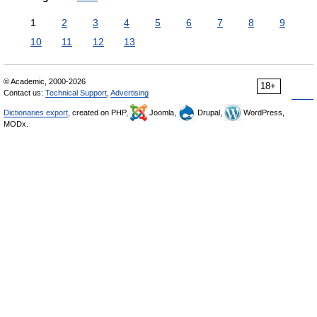
1
2
3
4
5
6
7
8
9
10
11
12
13
© Academic, 2000-2026
18+
Contact us:
Technical Support
,
Advertising
Dictionaries export
, created on PHP,
Joomla,
Drupal,
WordPress,
MODx.