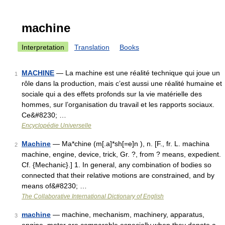
machine
Interpretation
Translation
Books
MACHINE
— La machine est une réalité technique qui joue un
1
rôle dans la production, mais c’est aussi une réalité humaine et
sociale qui a des effets profonds sur la vie matérielle des
hommes, sur l’organisation du travail et les rapports sociaux.
Ce&#8230; …
Encyclopédie Universelle
Machine
— Ma*chine (m[.a]*sh[=e]n ), n. [F., fr. L. machina
2
machine, engine, device, trick, Gr. ?, from ? means, expedient.
Cf. {Mechanic}.] 1. In general, any combination of bodies so
connected that their relative motions are constrained, and by
means of&#8230; …
The Collaborative International Dictionary of English
machine
— machine, mechanism, machinery, apparatus,
3