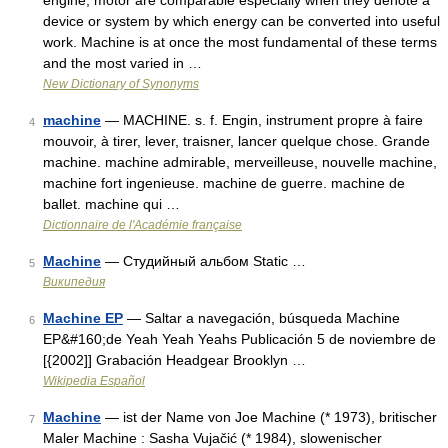
engine, motor are comparable especially when they denote a
device or system by which energy can be converted into useful
work. Machine is at once the most fundamental of these terms
and the most varied in …
New Dictionary of Synonyms
machine
— MACHINE. s. f. Engin, instrument propre à faire
4
mouvoir, à tirer, lever, traisner, lancer quelque chose. Grande
machine. machine admirable, merveilleuse, nouvelle machine,
machine fort ingenieuse. machine de guerre. machine de
ballet. machine qui …
Dictionnaire de l'Académie française
Machine
— Студийный альбом Static …
5
Википедия
Machine EP
— Saltar a navegación, búsqueda Machine
6
EP&#160;de Yeah Yeah Yeahs Publicación 5 de noviembre de
[{2002]] Grabación Headgear Brooklyn …
Wikipedia Español
Machine
— ist der Name von Joe Machine (* 1973), britischer
7
Maler Machine : Sasha Vujačić (* 1984), slowenischer