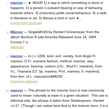
manner
— ► NOUN 1) a way in which something is done or
7
happens. 2) a person s outward bearing or way of behaving
towards others. 3) (manners) polite social behaviour. 4) a style
in literature or art. 5) literary a kind or sort. ● …
English terms dictionary
Männer
— Single&#160;by Herbert Grönemeyer from the
8
album Bochum B side Amerika Released June 14, 1984
Format 7 vi …
Wikipedia
manner
— (n.) c.1200, kind, sort, variety, from Anglo Fr.
9
manere, O.Fr. maniere fashion, method, manner, way;
appearance, bearing; custom (12c., Mod.Fr. manière), from
V.L. *manaria (Cf. Sp. manera, Port. maneira, It. maniera),
from fem. of L. manuarius&#8230; …
Etymology dictionary
manner
— The phrase to the manner born is now commonly
10
used to mean ‘naturally at ease in a given situation’. This use is
informal only; the phrase is taken from Shakespeare, Hamlet
i.iv.17. (Though I am native here And to the manner born, it is a