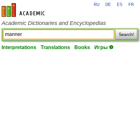
RU
DE
ES
FR
en-academic.com
Academic Dictionaries and Encyclopedias
Search!
Interpretations
Translations
Books
Игры ⚽