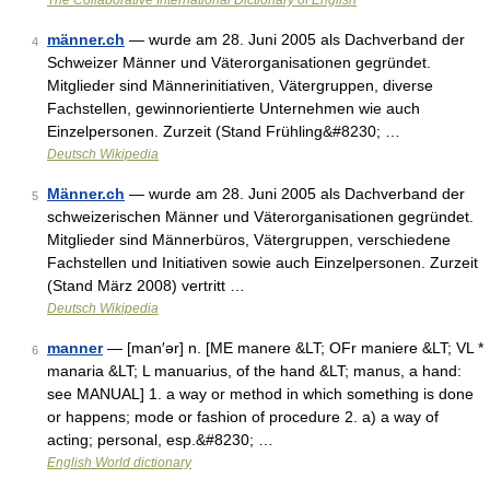
The Collaborative International Dictionary of English
männer.ch
— wurde am 28. Juni 2005 als Dachverband der
4
Schweizer Männer und Väterorganisationen gegründet.
Mitglieder sind Männerinitiativen, Vätergruppen, diverse
Fachstellen, gewinnorientierte Unternehmen wie auch
Einzelpersonen. Zurzeit (Stand Frühling&#8230; …
Deutsch Wikipedia
Männer.ch
— wurde am 28. Juni 2005 als Dachverband der
5
schweizerischen Männer und Väterorganisationen gegründet.
Mitglieder sind Männerbüros, Vätergruppen, verschiedene
Fachstellen und Initiativen sowie auch Einzelpersonen. Zurzeit
(Stand März 2008) vertritt …
Deutsch Wikipedia
manner
— [man′ər] n. [ME manere &LT; OFr maniere &LT; VL *
6
manaria &LT; L manuarius, of the hand &LT; manus, a hand:
see MANUAL] 1. a way or method in which something is done
or happens; mode or fashion of procedure 2. a) a way of
acting; personal, esp.&#8230; …
English World dictionary