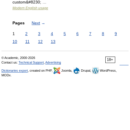
custom&#8230; …
Modern English usage
Pages
Next
→
1
2
3
4
5
6
7
8
9
10
11
12
13
© Academic, 2000-2026
18+
Contact us:
Technical Support
,
Advertising
Dictionaries export
, created on PHP,
Joomla,
Drupal,
WordPress,
MODx.