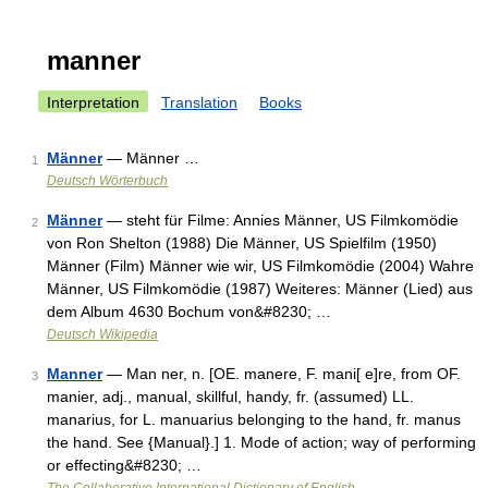
manner
Interpretation
Translation
Books
Männer
— Männer …
1
Deutsch Wörterbuch
Männer
— steht für Filme: Annies Männer, US Filmkomödie
2
von Ron Shelton (1988) Die Männer, US Spielfilm (1950)
Männer (Film) Männer wie wir, US Filmkomödie (2004) Wahre
Männer, US Filmkomödie (1987) Weiteres: Männer (Lied) aus
dem Album 4630 Bochum von&#8230; …
Deutsch Wikipedia
Manner
— Man ner, n. [OE. manere, F. mani[ e]re, from OF.
3
manier, adj., manual, skillful, handy, fr. (assumed) LL.
manarius, for L. manuarius belonging to the hand, fr. manus
the hand. See {Manual}.] 1. Mode of action; way of performing
or effecting&#8230; …