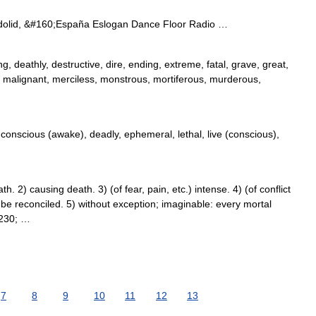
adolid, &#160;España Eslogan Dance Floor Radio …
g, deathly, destructive, dire, ending, extreme, fatal, grave, great,
hal, malignant, merciless, monstrous, mortiferous, murderous,
conscious (awake), deadly, ephemeral, lethal, live (conscious),
2) causing death. 3) (of fear, pain, etc.) intense. 4) (of conflict
 be reconciled. 5) without exception; imaginable: every mortal
8230; …
7
8
9
10
11
12
13