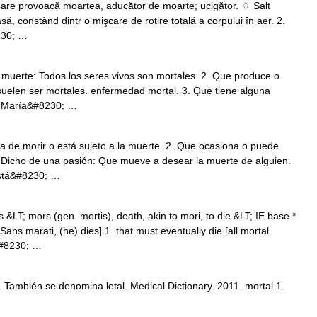
are provoacă moartea, aducător de moarte; ucigător. ♢ Salt
să, constând dintr o mişcare de rotire totală a corpului în aer. 2.
8230; …
a muerte: Todos los seres vivos son mortales. 2. Que produce o
suelen ser mortales. enfermedad mortal. 3. Que tiene alguna
l. María&#8230; …
 ha de morir o está sujeto a la muerte. 2. Que ocasiona o puede
3. Dicho de una pasión: Que mueve a desear la muerte de alguien.
está&#8230; …
s &LT; mors (gen. mortis), death, akin to mori, to die &LT; IE base *
ns marati, (he) dies] 1. that must eventually die [all mortal
&#8230; …
También se denomina letal. Medical Dictionary. 2011. mortal 1.