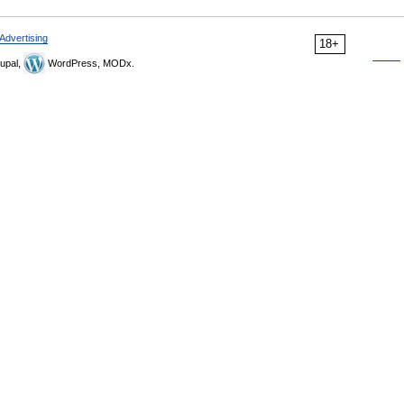
Advertising
18+
upal,
WordPress, MODx.