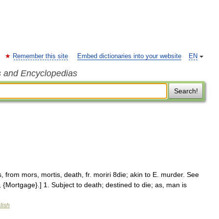
Remember this site
Embed dictionaries into your website
EN
s and Encyclopedias
Search!
s, from mors, mortis, death, fr. moriri 8die; akin to E. murder. See
, {Mortgage}.] 1. Subject to death; destined to die; as, man is
lish