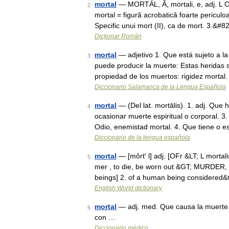
mortal
— MORTÁL, Ă, mortali, e, adj. L C
2
mortal = figură acrobatică foarte periculoa
Specific unui mort (II), ca de mort. 3.&#
Dicționar Român
mortal
— adjetivo 1. Que está sujeto a l
3
puede producir la muerte: Estas heridas 
propiedad de los muertos: rigidez morta
Diccionario Salamanca de la Lengua Española
mortal
— (Del lat. mortālis). 1. adj. Que
4
ocasionar muerte espiritual o corporal. 
Odio, enemistad mortal. 4. Que tiene o 
Diccionario de la lengua española
mortal
— [môrt′ l] adj. [OFr &LT; L mortali
5
mer , to die, be worn out &GT; MURDER, Sa
beings] 2. of a human being considered
English World dictionary
mortal
— adj. med. Que causa la muerte. 
6
con …
Diccionario médico