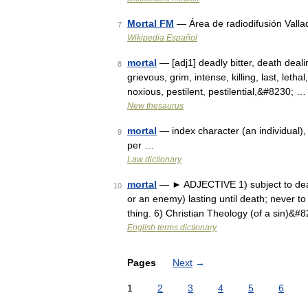
Mortal FM
— Área de radiodifusión Vall
7
Wikipedia Español
mortal
— [adj1] deadly bitter, death dealin
8
grievous, grim, intense, killing, last, let
noxious, pestilent, pestilential,&#8230; …
New thesaurus
mortal
— index character (an individual), 
9
per …
Law dictionary
mortal
— ► ADJECTIVE 1) subject to death. 
10
or an enemy) lasting until death; never to
thing. 6) Christian Theology (of a sin)&#
English terms dictionary
Pages
Next
→
1
2
3
4
5
6