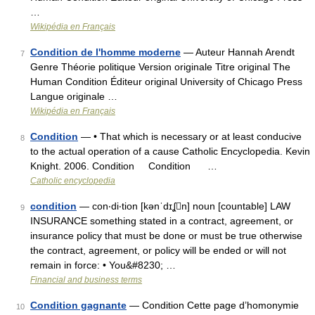
…
Wikipédia en Français
Condition de l'homme moderne
— Auteur Hannah Arendt
7
Genre Théorie politique Version originale Titre original The
Human Condition Éditeur original University of Chicago Press
Langue originale …
Wikipédia en Français
Condition
— • That which is necessary or at least conducive
8
to the actual operation of a cause Catholic Encyclopedia. Kevin
Knight. 2006. Condition Condition …
Catholic encyclopedia
condition
— con‧di‧tion [kənˈdɪʆn] noun [countable] LAW
9
INSURANCE something stated in a contract, agreement, or
insurance policy that must be done or must be true otherwise
the contract, agreement, or policy will be ended or will not
remain in force: • You&#8230; …
Financial and business terms
Condition gagnante
— Condition Cette page d’homonymie
10