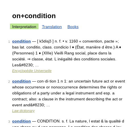
on+condition
Interpretation
Translation
Books
condition
— [ kɔ̃disjɔ̃ ] n. f. • v. 1160 « convention, pacte »;
1
bas lat. conditio, class. condicio I ♦ (État, manière d être.) A ♦
(Personnes) 1 ♦ (XIIIe) Vieilli Rang social, place dans la
société. ⇒ classe, état. L inégalité des conditions sociales.
Les&#8230; …
Encyclopédie Universelle
condition
— con·di·tion 1 n 1: an uncertain future act or event
2
whose occurrence or nonoccurrence determines the rights or
obligations of a party under a legal instrument and esp. a
contract; also: a clause in the instrument describing the act or
event and&#8230; …
Law dictionary
condition
— CONDITION. s. f. La nature, l estat & la qualité d
3