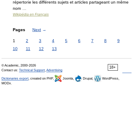
répertorie les différents sujets et articles partageant un même
nom …
Wikipédia en Français
Pages
Next
→
1
2
3
4
5
6
7
8
9
10
11
12
13
© Academic, 2000-2026
18+
Contact us:
Technical Support
,
Advertising
Dictionaries export
, created on PHP,
Joomla,
Drupal,
WordPress,
MODx.