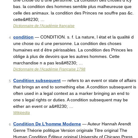
une chose ou d une personne. La condition des choses d icy
bas. la condition des hommes semble plus malheureuse que
celle des animaux. la condition des Princes ne souffre pas &c.
cette&#8230; …
Dictionnaire de l'Académie française
condition
— CONDITION. s. f. La nature, l état et la qualité d
4
une chose ou d une personne. La condition des choses
humaines est d être périssables. La condition des Princes les
oblige à plus de devoirs que les autres hommes. Cette
marchandise n a pas les&#8230; …
Dictionnaire de l'Académie Française 1798
Condition subsequent
— refers to an event or state of affairs
5
that brings an end to something else. A condition subsequent is
often used in a legal context as a marker bringing an end to
one s legal rights or duties. A condition subsequent may be
either an event or a&#8230; …
Wikipedia
Condition De L'homme Moderne
— Auteur Hannah Arendt
6
Genre Théorie politique Version originale Titre original The
Human Condition Éditeur original University of Chicago Press