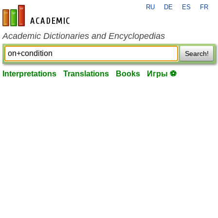
RU
DE
ES
FR
en-academic.com
Academic Dictionaries and Encyclopedias
Search!
Interpretations
Translations
Books
Игры ⚽