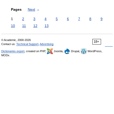
Pages
Next
→
1
2
3
4
5
6
7
8
9
10
11
12
13
© Academic, 2000-2026
18+
Contact us:
Technical Support
,
Advertising
Dictionaries export
, created on PHP,
Joomla,
Drupal,
WordPress,
MODx.