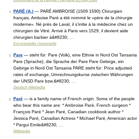
Dictionnaire de la Langue Française d'Émile Littré
PARÉ (A.)
— PARÉ AMBROISE (1509 1590) Chirurgien
4
français, Amboise Paré a été nommé le «père de la chirurgie
moderne». Né près de Laval, il s’initie à la médecine chez un
chirurgien de Vitré. Arrivé à Paris vers 1529, il devient aide
chirurgien barbier à&#8230; …
Encyclopédie Universelle
Pare
— steht für: Pare (Volk), eine Ethnie in Nord Ost Tansania
5
Pare (Sprache), die Sprache der Pare Pare Gebirge, ein
Gebirge in Nord Ost Tansania PARE steht für: Price adjusted
rates of exchange, Umrechnungskurse zwischen Währungen
der UNSD Pare bzw.&#8230; …
Deutsch Wikipedia
Paré
— is a family name of French origin. Some of the people
6
who bear this name are: * Ambroise Paré, French surgeon *
François Paré * Jean Paré, Canadian cookbook author *
Jessica Paré, Canadian Actress * Michael Paré, American actor
* Pargui Emile&#8230; …
Wikipedia