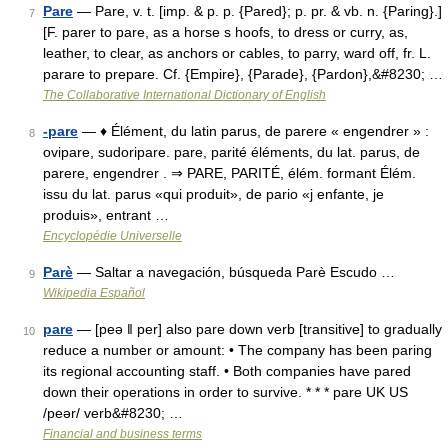
Pare
— Pare, v. t. [imp. & p. p. {Pared}; p. pr. & vb. n. {Paring}.]
7
[F. parer to pare, as a horse s hoofs, to dress or curry, as,
leather, to clear, as anchors or cables, to parry, ward off, fr. L.
parare to prepare. Cf. {Empire}, {Parade}, {Pardon},&#8230; …
The Collaborative International Dictionary of English
-pare
— ♦ Élément, du latin parus, de parere « engendrer » :
8
ovipare, sudoripare. pare, parité éléments, du lat. parus, de
parere, engendrer . ⇒ PARE, PARITÉ, élém. formant Élém.
issu du lat. parus «qui produit», de pario «j enfante, je
produis», entrant …
Encyclopédie Universelle
Parè
— Saltar a navegación, búsqueda Parè Escudo …
9
Wikipedia Español
pare
— [peə ǁ per] also pare down verb [transitive] to gradually
10
reduce a number or amount: • The company has been paring
its regional accounting staff. • Both companies have pared
down their operations in order to survive. * * * pare UK US
/peər/ verb&#8230; …
Financial and business terms