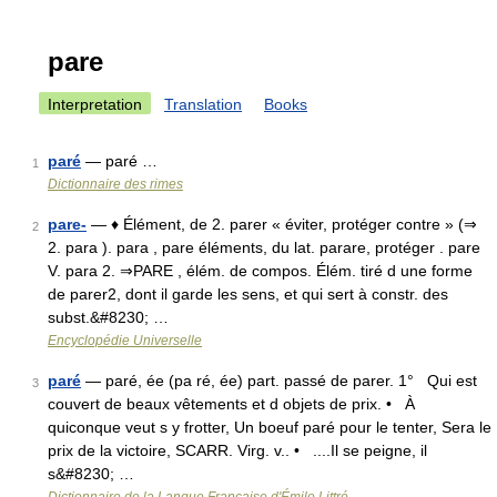
pare
Interpretation
Translation
Books
paré
— paré …
1
Dictionnaire des rimes
pare-
— ♦ Élément, de 2. parer « éviter, protéger contre » (⇒
2
2. para ). para , pare éléments, du lat. parare, protéger . pare
V. para 2. ⇒PARE , élém. de compos. Élém. tiré d une forme
de parer2, dont il garde les sens, et qui sert à constr. des
subst.&#8230; …
Encyclopédie Universelle
paré
— paré, ée (pa ré, ée) part. passé de parer. 1° Qui est
3
couvert de beaux vêtements et d objets de prix. • À
quiconque veut s y frotter, Un boeuf paré pour le tenter, Sera le
prix de la victoire, SCARR. Virg. v.. • ....Il se peigne, il
s&#8230; …