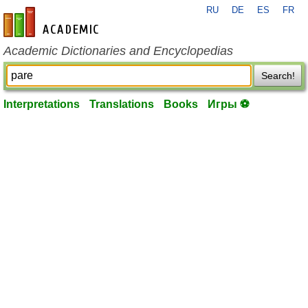
RU
DE
ES
FR
en-academic.com
Academic Dictionaries and Encyclopedias
Search!
Interpretations
Translations
Books
Игры ⚽