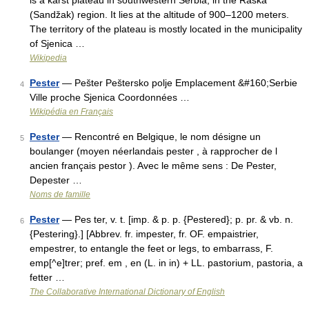
is a karst plateau in southwestern Serbia, in the Raška
(Sandžak) region. It lies at the altitude of 900–1200 meters.
The territory of the plateau is mostly located in the municipality
of Sjenica …
Wikipedia
Pester
— Pešter Peštersko polje Emplacement &#160;Serbie
4
Ville proche Sjenica Coordonnées …
Wikipédia en Français
Pester
— Rencontré en Belgique, le nom désigne un
5
boulanger (moyen néerlandais pester , à rapprocher de l
ancien français pestor ). Avec le même sens : De Pester,
Depester …
Noms de famille
Pester
— Pes ter, v. t. [imp. & p. p. {Pestered}; p. pr. & vb. n.
6
{Pestering}.] [Abbrev. fr. impester, fr. OF. empaistrier,
empestrer, to entangle the feet or legs, to embarrass, F.
emp[^e]trer; pref. em , en (L. in in) + LL. pastorium, pastoria, a
fetter …
The Collaborative International Dictionary of English