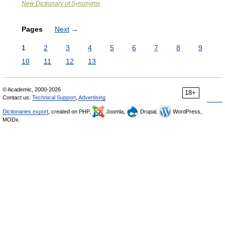
New Dictionary of Synonyms
Pages
Next
→
1
2
3
4
5
6
7
8
9
10
11
12
13
© Academic, 2000-2026
18+
Contact us:
Technical Support
,
Advertising
Dictionaries export
, created on PHP,
Joomla,
Drupal,
WordPress,
MODx.