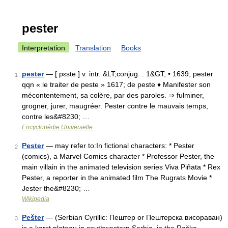
pester
Interpretation
Translation
Books
pester
— [ pɛste ] v. intr. &LT;conjug. : 1&GT; • 1639; pester
1
qqn « le traiter de peste » 1617; de peste ♦ Manifester son
mécontentement, sa colère, par des paroles. ⇒ fulminer,
grogner, jurer, maugréer. Pester contre le mauvais temps,
contre les&#8230; …
Encyclopédie Universelle
Pester
— may refer to:In fictional characters: * Pester
2
(comics), a Marvel Comics character * Professor Pester, the
main villain in the animated television series Viva Piñata * Rex
Pester, a reporter in the animated film The Rugrats Movie *
Jester the&#8230; …
Wikipedia
Pešter
— (Serbian Cyrillic: Пештер or Пештерска висораван)
3