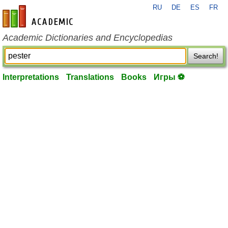
RU
DE
ES
FR
en-academic.com
Academic Dictionaries and Encyclopedias
Search!
Interpretations
Translations
Books
Игры ⚽