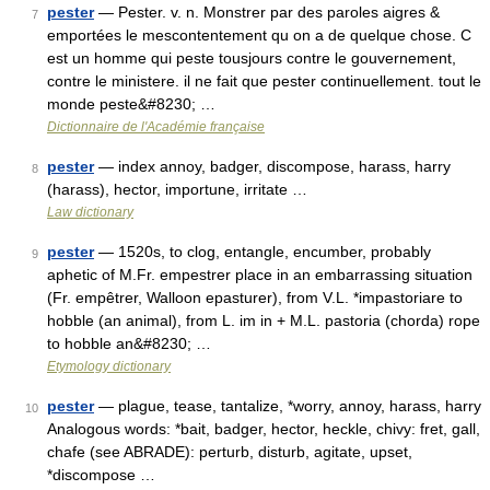
pester
— Pester. v. n. Monstrer par des paroles aigres &
7
emportées le mescontentement qu on a de quelque chose. C
est un homme qui peste tousjours contre le gouvernement,
contre le ministere. il ne fait que pester continuellement. tout le
monde peste&#8230; …
Dictionnaire de l'Académie française
pester
— index annoy, badger, discompose, harass, harry
8
(harass), hector, importune, irritate …
Law dictionary
pester
— 1520s, to clog, entangle, encumber, probably
9
aphetic of M.Fr. empestrer place in an embarrassing situation
(Fr. empêtrer, Walloon epasturer), from V.L. *impastoriare to
hobble (an animal), from L. im in + M.L. pastoria (chorda) rope
to hobble an&#8230; …
Etymology dictionary
pester
— plague, tease, tantalize, *worry, annoy, harass, harry
10
Analogous words: *bait, badger, hector, heckle, chivy: fret, gall,
chafe (see ABRADE): perturb, disturb, agitate, upset,
*discompose …