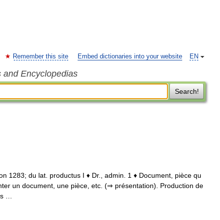
Remember this site
Embed dictionaries into your website
EN
s and Encyclopedias
Search!
cion 1283; du lat. productus I ♦ Dr., admin. 1 ♦ Document, pièce qu
senter un document, une pièce, etc. (⇒ présentation). Production de
ns …