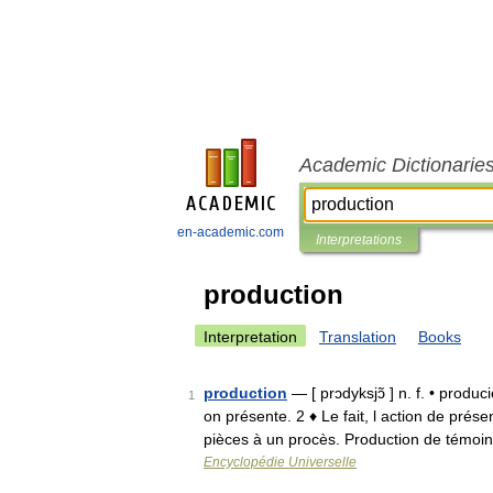
Academic Dictionarie
en-academic.com
Interpretations
production
Interpretation
Translation
Books
production
— [ prɔdyksjɔ̃ ] n. f. • produ
1
on présente. 2 ♦ Le fait, l action de pré
pièces à un procès. Production de témoi
Encyclopédie Universelle