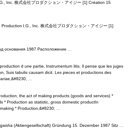
n I.G., Inc. 株式会社プロダクション・アイジー [1] Création 15
o de Production I.G., Inc. 株式会社プロダクション・アイジー [1]
Год основания 1987 Расположение …
roduction d une partie, Instrumentum litis. Il pense que les juges
n, Suis tabulis causam dicit. Les pieces et productions des
ulariae,&#8230; …
duction, the act of making products (goods and services) *
s * Production as statistic, gross domestic productIn
lmmaking * Production,&#8230; …
gaisha (Aktiengesellschaft) Gründung 15. Dezember 1987 Sitz …