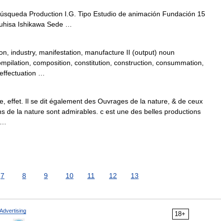
úsqueda Production I.G. Tipo Estudio de animación Fundación 15
suhisa Ishikawa Sede …
n, industry, manifestation, manufacture II (output) noun
mpilation, composition, constitution, construction, consummation,
 effectuation …
e, effet. Il se dit également des Ouvrages de la nature, & de ceux
ions de la nature sont admirables. c est une des belles productions
e …
7
8
9
10
11
12
13
Advertising
18+