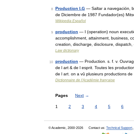
Production I.G
— Saltar a navegación, b
8
de Diciembre de 1987 Fundador(es) Mit
Wikipedia Español
production
— I (operation) noun executio
9
accomplishment, attainment, business, co
creation, discharge, disclosure, dispatch,
Law dictionary
production
— Production. s. f. v. Ouvrag
10
de l art & de l esprit. Toutes les product
de l art. on a vû plusieurs productions d
Dictionnaire de l'Académie française
Pages
Next
→
1
2
3
4
5
6
© Academic, 2000-2026
Contact us:
Technical Support
,