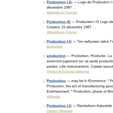
Production I.G.
— Logo de Productio
2
décembre 1987 …
Wikipédia en Français
Production IG
— Production I.G Log
3
Création 15 décembre 1987 …
Wikipédia en Français
Production I.G
— Тип кабусики гайся 
4
Википедия
production
— Production, Productio. La p
5
asserront jugement sur sa seule productio
parties, Litis instrumentum, Copiae sacc
Thresor de la langue françoyse
Production
— may be:In Economics: * Pro
6
Production, the act of manufacturing good
Entertainment: * Production, phase of fi
Wikipedia
Production I.G
— Rechtsform Kabushiki 
7
Deutsch Wikipedia