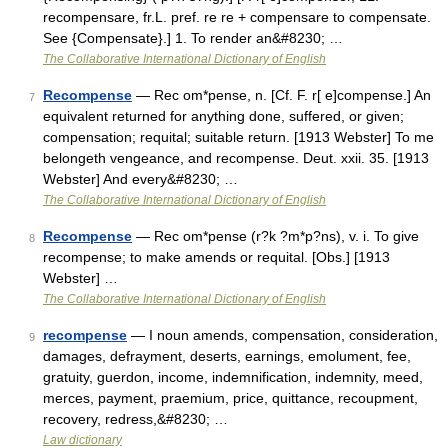
recompensare, fr.L. pref. re re + compensare to compensate.
See {Compensate}.] 1. To render an&#8230; …
The Collaborative International Dictionary of English
Recompense
— Rec om*pense, n. [Cf. F. r[ e]compense.] An
7
equivalent returned for anything done, suffered, or given;
compensation; requital; suitable return. [1913 Webster] To me
belongeth vengeance, and recompense. Deut. xxii. 35. [1913
Webster] And every&#8230; …
The Collaborative International Dictionary of English
Recompense
— Rec om*pense (r?k ?m*p?ns), v. i. To give
8
recompense; to make amends or requital. [Obs.] [1913
Webster] …
The Collaborative International Dictionary of English
recompense
— I noun amends, compensation, consideration,
9
damages, defrayment, deserts, earnings, emolument, fee,
gratuity, guerdon, income, indemnification, indemnity, meed,
merces, payment, praemium, price, quittance, recoupment,
recovery, redress,&#8230; …
Law dictionary