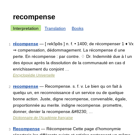
recompense
Interpretation
Translation
Books
récompense
— [ rekɔ̃pɑ̃s ] n. f. • 1400; de récompenser 1 ♦ Vx
1
⇒ compensation, dédommagement. La récompense d une
perte. En récompense : par contre. ♢ Dr. Indemnité due à l un
des époux après la dissolution de la communauté en cas d
enrichissement du conjoint …
Encyclopédie Universelle
recompense
— Recompense. s. f. v. Le bien qu on fait à
2
quelqu un, en reconnoissance d un service ou de quelque
bonne action. Juste, digne recompense, convenable, égale,
proportionnée au merite. indigne recompense. promettre,
donner, denier la recompense.&#8230; …
Dictionnaire de l'Académie française
Recompense
— Récompense Cette page d’homonymie
3