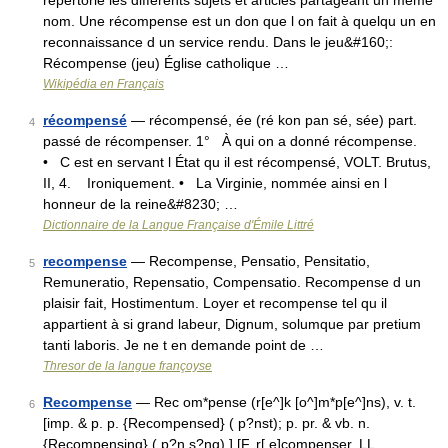
répertorie les différents sujets et articles partageant un même
nom. Une récompense est un don que l on fait à quelqu un en
reconnaissance d un service rendu. Dans le jeu&#160;:
Récompense (jeu) Église catholique …
Wikipédia en Français
récompensé
— récompensé, ée (ré kon pan sé, sée) part.
4
passé de récompenser. 1° À qui on a donné récompense.
• C est en servant l État qu il est récompensé, VOLT. Brutus,
II, 4. Ironiquement. • La Virginie, nommée ainsi en l
honneur de la reine&#8230; …
Dictionnaire de la Langue Française d'Émile Littré
recompense
— Recompense, Pensatio, Pensitatio,
5
Remuneratio, Repensatio, Compensatio. Recompense d un
plaisir fait, Hostimentum. Loyer et recompense tel qu il
appartient à si grand labeur, Dignum, solumque par pretium
tanti laboris. Je ne t en demande point de …
Thresor de la langue françoyse
Recompense
— Rec om*pense (r[e^]k [o^]m*p[e^]ns), v. t.
6
[imp. & p. p. {Recompensed} ( p?nst); p. pr. & vb. n.
{Recompensing} ( p?n s?ng).] [F. r[ e]compenser, LL.