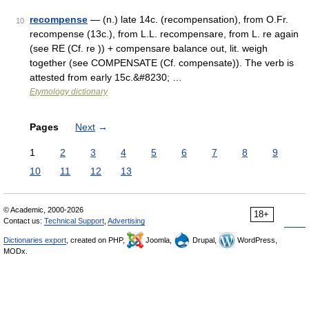
recompense
— (n.) late 14c. (recompensation), from O.Fr.
10
recompense (13c.), from L.L. recompensare, from L. re again
(see RE (Cf. re )) + compensare balance out, lit. weigh
together (see COMPENSATE (Cf. compensate)). The verb is
attested from early 15c.&#8230; …
Etymology dictionary
Pages
Next
→
1
2
3
4
5
6
7
8
9
10
11
12
13
© Academic, 2000-2026
18+
Contact us:
Technical Support
,
Advertising
Dictionaries export
, created on PHP,
Joomla,
Drupal,
WordPress,
MODx.