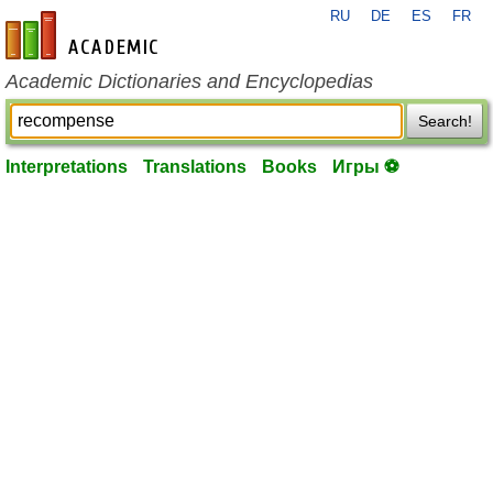
RU
DE
ES
FR
en-academic.com
Academic Dictionaries and Encyclopedias
Search!
Interpretations
Translations
Books
Игры ⚽