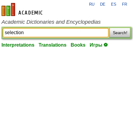
RU
DE
ES
FR
en-academic.com
Academic Dictionaries and Encyclopedias
Search!
Interpretations
Translations
Books
Игры ⚽