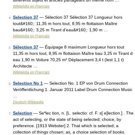
différents sujets et articles partageant un même nom …
Wikipédia en Français
Selection 37
— Sélection 37 Sélection 37 Longueur hors
4
tout&#160;: 11,35 m hors tout, 8,95 m flottaison Maître
bau&#160;: 3,25 m Tirant d’eau&#160;: 1,90 m …
Wikipédia en Français
Sélection 37
— Équipage 8 maximum Longueur hors tout
5
11,35 m hors tout, 8,95 m flottaison Maître bau 3,25 m Tirant d
eau 1,90 m Voilure 70,25 m² Déplacement 3,4 t (lest 1,1 t)
Architecte …
Wikipédia en Français
Selection No 1
— Selection No. 1 EP von Drum Connection
6
Veröffentlichung 1. Januar 2011 Label Drum Connection Music
…
Deutsch Wikipedia
Selection
— Se*lec tion, n. [L. selectio: cf. F. s[ e]lection.] . The
7
act of selecting, or the state of being selected; choice, by
preference. [1913 Webster] 2. That which is selected; a
collection of things chosen; as, a choice selection of books.