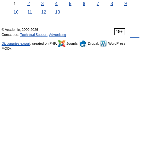
1
2
3
4
5
6
7
8
9
10
11
12
13
© Academic, 2000-2026
18+
Contact us:
Technical Support
,
Advertising
Dictionaries export
, created on PHP,
Joomla,
Drupal,
WordPress,
MODx.