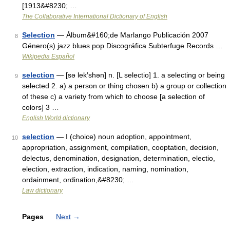
[1913&#8230; …
The Collaborative International Dictionary of English
Selection
— Álbum&#160;de Marlango Publicación 2007
8
Género(s) jazz blues pop Discográfica Subterfuge Records …
Wikipedia Español
selection
— [sə lek′shən] n. [L selectio] 1. a selecting or being
9
selected 2. a) a person or thing chosen b) a group or collection
of these c) a variety from which to choose [a selection of
colors] 3 …
English World dictionary
selection
— I (choice) noun adoption, appointment,
10
appropriation, assignment, compilation, cooptation, decision,
delectus, denomination, designation, determination, electio,
election, extraction, indication, naming, nomination,
ordainment, ordination,&#8230; …
Law dictionary
Pages
Next
→