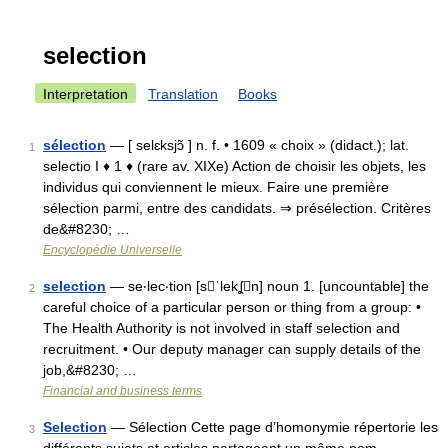
selection
Interpretation
Translation
Books
sélection
— [ selɛksjɔ̃ ] n. f. • 1609 « choix » (didact.); lat.
1
selectio I ♦ 1 ♦ (rare av. XIXe) Action de choisir les objets, les
individus qui conviennent le mieux. Faire une première
sélection parmi, entre des candidats. ⇒ présélection. Critères
de&#8230; …
Encyclopédie Universelle
selection
— se‧lec‧tion [sˈlekʆn] noun 1. [uncountable] the
2
careful choice of a particular person or thing from a group: •
The Health Authority is not involved in staff selection and
recruitment. • Our deputy manager can supply details of the
job,&#8230; …
Financial and business terms
Selection
— Sélection Cette page d’homonymie répertorie les
3