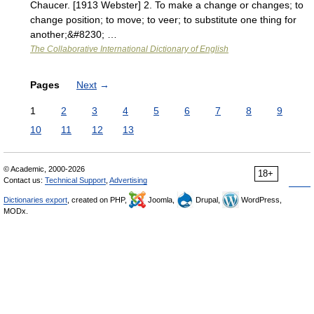
Chaucer. [1913 Webster] 2. To make a change or changes; to
change position; to move; to veer; to substitute one thing for
another;&#8230; …
The Collaborative International Dictionary of English
Pages
Next
→
1
2
3
4
5
6
7
8
9
10
11
12
13
© Academic, 2000-2026
18+
Contact us:
Technical Support
,
Advertising
Dictionaries export
, created on PHP,
Joomla,
Drupal,
WordPress,
MODx.