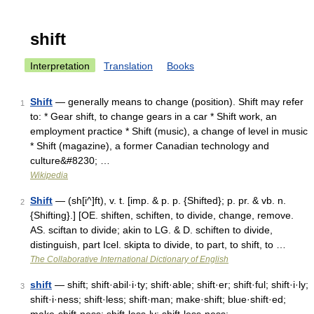
shift
Interpretation
Translation
Books
Shift
— generally means to change (position). Shift may refer
1
to: * Gear shift, to change gears in a car * Shift work, an
employment practice * Shift (music), a change of level in music
* Shift (magazine), a former Canadian technology and
culture&#8230; …
Wikipedia
Shift
— (sh[i^]ft), v. t. [imp. & p. p. {Shifted}; p. pr. & vb. n.
2
{Shifting}.] [OE. shiften, schiften, to divide, change, remove.
AS. sciftan to divide; akin to LG. & D. schiften to divide,
distinguish, part Icel. skipta to divide, to part, to shift, to …
The Collaborative International Dictionary of English
shift
— shift; shift·abil·i·ty; shift·able; shift·er; shift·ful; shift·i·ly;
3
shift·i·ness; shift·less; shift·man; make·shift; blue·shift·ed;