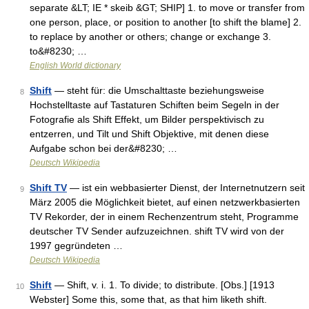
separate &LT; IE * skeib &GT; SHIP] 1. to move or transfer from
one person, place, or position to another [to shift the blame] 2.
to replace by another or others; change or exchange 3.
to&#8230; …
English World dictionary
Shift
— steht für: die Umschalttaste beziehungsweise
8
Hochstelltaste auf Tastaturen Schiften beim Segeln in der
Fotografie als Shift Effekt, um Bilder perspektivisch zu
entzerren, und Tilt und Shift Objektive, mit denen diese
Aufgabe schon bei der&#8230; …
Deutsch Wikipedia
Shift TV
— ist ein webbasierter Dienst, der Internetnutzern seit
9
März 2005 die Möglichkeit bietet, auf einen netzwerkbasierten
TV Rekorder, der in einem Rechenzentrum steht, Programme
deutscher TV Sender aufzuzeichnen. shift TV wird von der
1997 gegründeten …
Deutsch Wikipedia
Shift
— Shift, v. i. 1. To divide; to distribute. [Obs.] [1913
10
Webster] Some this, some that, as that him liketh shift.