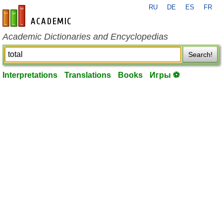
RU
DE
ES
FR
en-academic.com
Academic Dictionaries and Encyclopedias
Search!
Interpretations
Translations
Books
Игры ⚽