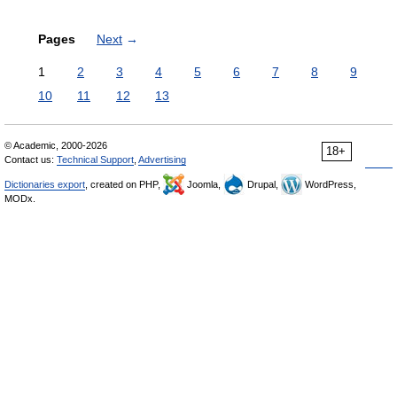
Pages
Next
→
1
2
3
4
5
6
7
8
9
10
11
12
13
© Academic, 2000-2026
18+
Contact us:
Technical Support
,
Advertising
Dictionaries export
, created on PHP,
Joomla,
Drupal,
WordPress,
MODx.