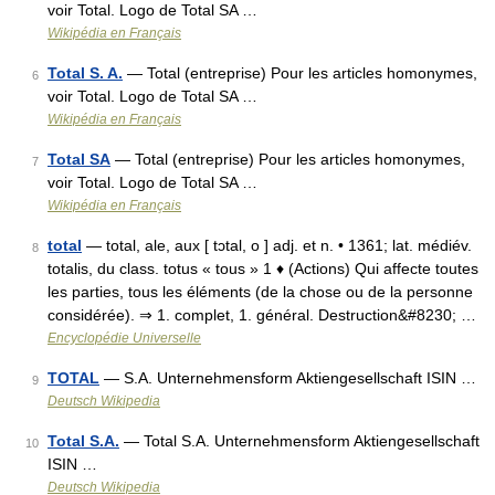
voir Total. Logo de Total SA …
Wikipédia en Français
Total S. A.
— Total (entreprise) Pour les articles homonymes,
6
voir Total. Logo de Total SA …
Wikipédia en Français
Total SA
— Total (entreprise) Pour les articles homonymes,
7
voir Total. Logo de Total SA …
Wikipédia en Français
total
— total, ale, aux [ tɔtal, o ] adj. et n. • 1361; lat. médiév.
8
totalis, du class. totus « tous » 1 ♦ (Actions) Qui affecte toutes
les parties, tous les éléments (de la chose ou de la personne
considérée). ⇒ 1. complet, 1. général. Destruction&#8230; …
Encyclopédie Universelle
TOTAL
— S.A. Unternehmensform Aktiengesellschaft ISIN …
9
Deutsch Wikipedia
Total S.A.
— Total S.A. Unternehmensform Aktiengesellschaft
10
ISIN …
Deutsch Wikipedia