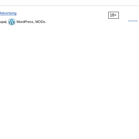
Advertising
18+
upal,
WordPress, MODx.