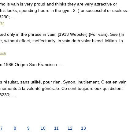
ho is vain is very proud and thinks they are very attractive or
s looks, spending hours in the gym. 2. ) unsuccessful or useless:
#8230; …
ish
ed only in the phrase in vain. [1913 Webster] {For vain}. See {In
; without effect; ineffectually. In vain doth valor bleed. Milton. In
…
lish
o 1986 Origen San Francisco …
résultat, sans utilité, pour rien. Synon. inutilement. C est en vain
ements à la volonté générale. Ce sont toujours eux qui dictent
&#8230; …
7
8
9
10
11
12
13