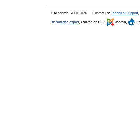
© Academic, 2000-2026
Contact us:
Technical Support
,
Dictionaries export
, created on PHP,
Joomla,
Dr