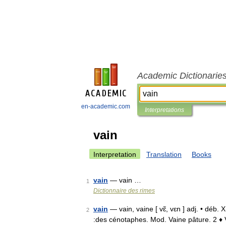
Academic Dictionarie
en-academic.com
Interpretations
vain
Interpretation
Translation
Books
vain
— vain …
1
Dictionnaire des rimes
vain
— vain, vaine [ vɛ̃, vɛn ] adj. • déb.
2
:des cénotaphes. Mod. Vaine pâture. 2 ♦ Vi