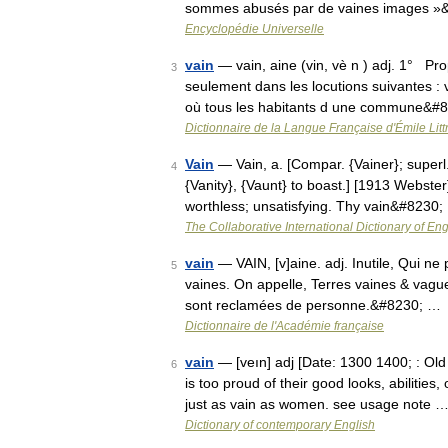
sommes abusés par de vaines images »
Encyclopédie Universelle
vain
— vain, aine (vin, vè n ) adj. 1° Pr
3
seulement dans les locutions suivantes : va
où tous les habitants d une commune&#
Dictionnaire de la Langue Française d'Émile Litt
Vain
— Vain, a. [Compar. {Vainer}; superl. 
4
{Vanity}, {Vaunt} to boast.] [1913 Webster
worthless; unsatisfying. Thy vain&#8230;
The Collaborative International Dictionary of Eng
vain
— VAIN, [v]aine. adj. Inutile, Qui ne p
5
vaines. On appelle, Terres vaines & vagues
sont reclamées de personne.&#8230; …
Dictionnaire de l'Académie française
vain
— [veın] adj [Date: 1300 1400; : Old
6
is too proud of their good looks, abilitie
just as vain as women. see usage note 
Dictionary of contemporary English