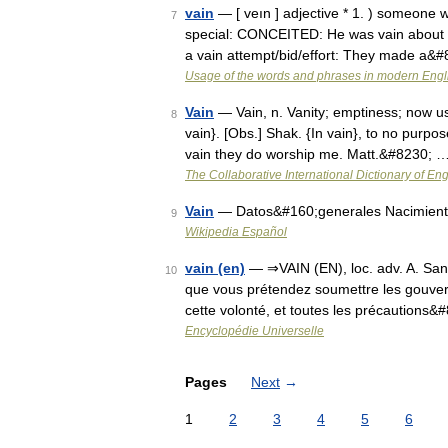
vain
— [ veın ] adjective * 1. ) someone w
7
special: CONCEITED: He was vain about hi
a vain attempt/bid/effort: They made a&
Usage of the words and phrases in modern Engl
Vain
— Vain, n. Vanity; emptiness; now us
8
vain}. [Obs.] Shak. {In vain}, to no purpose
vain they do worship me. Matt.&#8230; 
The Collaborative International Dictionary of Eng
Vain
— Datos&#160;generales Nacimient
9
Wikipedia Español
vain (en)
— ⇒VAIN (EN), loc. adv. A. Sans 
10
que vous prétendez soumettre les gouvern
cette volonté, et toutes les précautions
Encyclopédie Universelle
Pages
Next
→
1
2
3
4
5
6