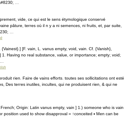
&#8230; …
oprement, vide, ce qui est le sens étymologique conservé
ine pâture, terres où il n y a ni semences, ni fruits, et, par suite,
8230; …
ré
{Vainest}.] [F. vain, L. vanus empty, void, vain. Cf. {Vanish},
] 1. Having no real substance, value, or importance; empty; void;
 …
lish
roduit rien. Faire de vains efforts. toutes ses sollicitations ont esté
, Des terres inutiles, incultes, qui ne produisent rien, & qui ne
 French; Origin: Latin vanus empty, vain ] 1.) someone who is vain
s, or position used to show disapproval = ↑conceited ▪ Men can be
…