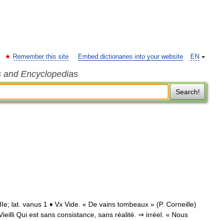
Remember this site
Embed dictionaries into your website
EN
s and Encyclopedias
Search!
 XIIe; lat. vanus 1 ♦ Vx Vide. « De vains tombeaux » (P. Corneille)
eilli Qui est sans consistance, sans réalité. ⇒ irréel. « Nous