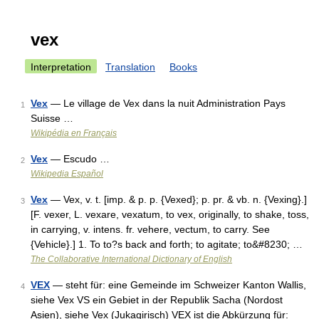
vex
Interpretation
Translation
Books
Vex
— Le village de Vex dans la nuit Administration Pays
1
Suisse …
Wikipédia en Français
Vex
— Escudo …
2
Wikipedia Español
Vex
— Vex, v. t. [imp. & p. p. {Vexed}; p. pr. & vb. n. {Vexing}.]
3
[F. vexer, L. vexare, vexatum, to vex, originally, to shake, toss,
in carrying, v. intens. fr. vehere, vectum, to carry. See
{Vehicle}.] 1. To to?s back and forth; to agitate; to&#8230; …
The Collaborative International Dictionary of English
VEX
— steht für: eine Gemeinde im Schweizer Kanton Wallis,
4
siehe Vex VS ein Gebiet in der Republik Sacha (Nordost
Asien), siehe Vex (Jukagirisch) VEX ist die Abkürzung für: