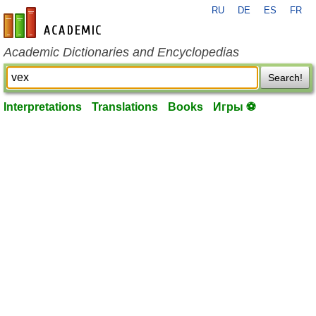
RU
DE
ES
FR
en-academic.com
Academic Dictionaries and Encyclopedias
Search!
Interpretations
Translations
Books
Игры ⚽