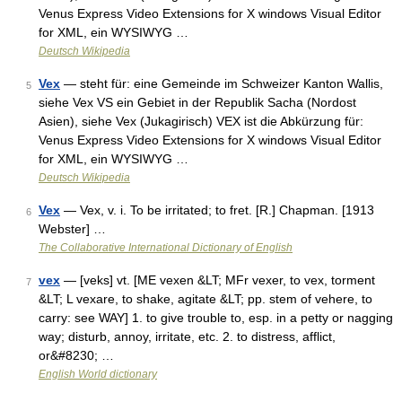
Venus Express Video Extensions for X windows Visual Editor
for XML, ein WYSIWYG …
Deutsch Wikipedia
Vex
— steht für: eine Gemeinde im Schweizer Kanton Wallis,
5
siehe Vex VS ein Gebiet in der Republik Sacha (Nordost
Asien), siehe Vex (Jukagirisch) VEX ist die Abkürzung für:
Venus Express Video Extensions for X windows Visual Editor
for XML, ein WYSIWYG …
Deutsch Wikipedia
Vex
— Vex, v. i. To be irritated; to fret. [R.] Chapman. [1913
6
Webster] …
The Collaborative International Dictionary of English
vex
— [veks] vt. [ME vexen &LT; MFr vexer, to vex, torment
7
&LT; L vexare, to shake, agitate &LT; pp. stem of vehere, to
carry: see WAY] 1. to give trouble to, esp. in a petty or nagging
way; disturb, annoy, irritate, etc. 2. to distress, afflict,
or&#8230; …
English World dictionary