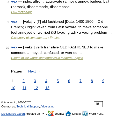
vex
— index affront, aggravate (annoy), annoy, badger, bait
8
(harass), discommode, discompose …
Law dictionary
vex
— [veks] v [T] old fashioned [Date: 1400 1500; : Old
9
French; Origin: vexer, from Latin vexare] to make someone
feel annoyed or worried &GT;vexing adj ▪ a vexing problem …
Dictionary of contemporary English
vex
— [ veks ] verb transitive OLD FASHIONED to make
10
someone annoyed, confused, or worried …
Usage of the words and phrases in modern English
Pages
Next
→
1
2
3
4
5
6
7
8
9
10
11
12
13
© Academic, 2000-2026
18+
Contact us:
Technical Support
,
Advertising
Dictionaries export
, created on PHP,
Joomla,
Drupal,
WordPress,