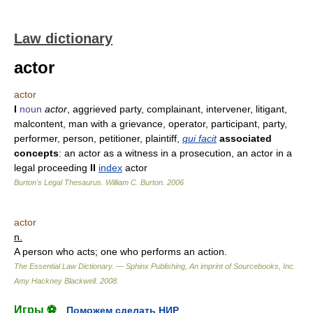
Law dictionary
actor
actor
I
noun
actor
, aggrieved party, complainant, intervener, litigant,
malcontent, man with a grievance, operator, participant, party,
performer, person, petitioner, plaintiff,
qui facit
associated
concepts
: an actor as a witness in a prosecution, an actor in a
legal proceeding
II
index
actor
Burton's Legal Thesaurus.
William C. Burton
.
2006
actor
n.
A person who acts; one who performs an action.
The Essential Law Dictionary. — Sphinx Publishing, An imprint of Sourcebooks, Inc.
Amy Hackney Blackwell
.
2008
.
Игры ⚽
Поможем сделать НИР