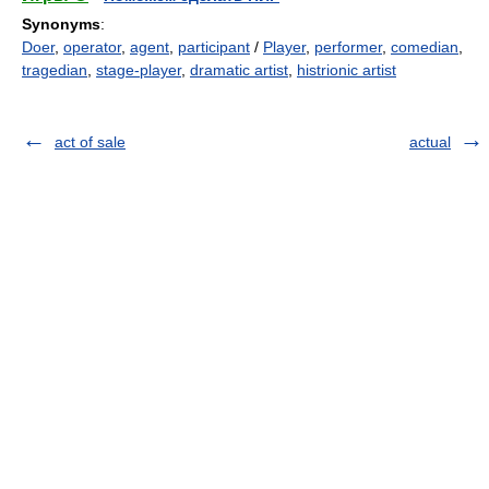
Synonyms
:
Doer
,
operator
,
agent
,
participant
/
Player
,
performer
,
comedian
,
tragedian
,
stage-player
,
dramatic artist
,
histrionic artist
act of sale
actual