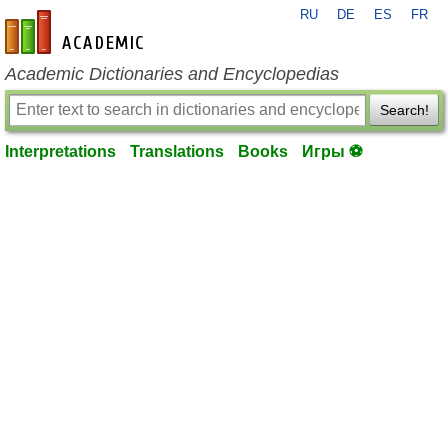
RU
DE
ES
FR
en-academic.com
Academic Dictionaries and Encyclopedias
Search!
Interpretations
Translations
Books
Игры ⚽