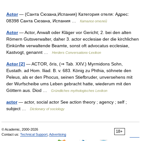
Actor
— (Санта Сюзана,Испания) Категория отеля: Адрес:
08398 Санта Сюзана, Испания …
Каталог отелей
Actor
— Actor, Anwalt oder Kläger vor Gericht; 2. bei den alten
Römern Gutsverwalter, daher 3. actor ecclesiae der die kirchlichen
Einkünfte verwaltende Beamte, sonst oft advocatus ecclesiae,
Kastvogt, genannt …
Herders Conversations-Lexikon
Actor [2]
— ACTOR, ŏris, (⇒ Tab. XXV.) Myrmidons Sohn,
Eustath. ad Hom. Iliad. B. v. 683. König zu Phthia, söhnete den
Peleus, als er den Phocus, seinen Stiefbruder, unversehens mit
der Wurfscheibe ums Leben gebracht hatte, wiederum mit den
Göttern aus. Diod …
Gründliches mythologisches Lexikon
actor
— actor, social actor See action theory ; agency ; self ;
subject …
Dictionary of sociology
© Academic, 2000-2026
18+
Contact us:
Technical Support
,
Advertising