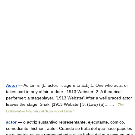
Actor
— Ac tor, n. [L. actor, fr. agere to act.] 1. One who acts, or
takes part in any affair; a doer. [1913 Webster] 2. A theatrical
performer; a stageplayer. [1913 Webster] After a well graced actor
leaves the stage. Shak. [1913 Webster] 3. (Law) (a)… …
The
Collaborative International Dictionary of English
actor
— o actriz sustantivo representante, ejecutante, cómico,
comediante, histrión, autor. Cuando se trata del que hace papeles
en el teatro, se usa representante; si se habla del que toca en una