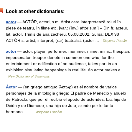
Look at other dictionaries:
actor
— ACTÓR, actori, s.m. Artist care interpretează roluri în
piese de teatru, în filme etc. [var.: (înv.) aftór s.m.] – Din fr. acteur,
lat. actor. Trimis de ana zecheru, 05.08.2002. Sursa: DEX 98
ACTÓR s. artist, interpret, (rar) teatralist. (actor …
Dicționar Român
actor
— actor, player, performer, mummer, mime, mimic, thespian,
impersonator, trouper denote in common one who, for the
entertainment or edification of an audience, takes part in an
exhibition simulating happenings in real life. An actor makes a… …
New Dictionary of Synonyms
Áctor
— (en griego antiguo Ἄκτωρ) es el nombre de varios
personajes de la mitología griega: El padre de Menecio y abuelo
de Patroclo, que por él recibía el apodo de acterides. Era hijo de
Deión y de Diomede, una hija de Juto, siendo por lo tanto
hermano… …
Wikipedia Español