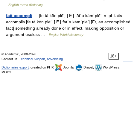
English terms dictionary
fait accompli
— [fe tȧ kōn plē′; ] E [ fāt΄ə käm΄plē′] n. pl. faits
accomplis [fe tȧ kōn plē′; ] E [ fāt΄ə käm΄plē′] [Fr, an accomplished
fact] something already done or in effect, making opposition or
argument useless …
English World dictionary
© Academic, 2000-2026
18+
Contact us:
Technical Support
,
Advertising
Dictionaries export
, created on PHP,
Joomla,
Drupal,
WordPress,
MODx.