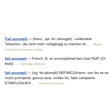
Fait accompli
— (franz., spr. fä t akongplī), »vollendete
Tatsache«, die nicht mehr rückgängig zu machen ist …
Meyers
Großes Konversations-Lexikon
fait accompli
— French, lit. an accomplished fact (see FEAT (Cf.
feat)) …
Etymology dictionary
fait accompli
— (izg. fet akomplȉ) DEFINICIJA term. ono što se ne
može promijeniti; gotova stvar, svršen čin, fatto compianto
ETIMOLOGIJA fr …
Hrvatski jezični portal