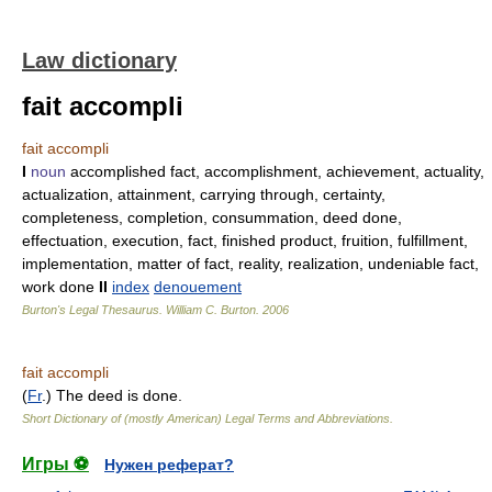
Law dictionary
fait accompli
fait accompli
I
noun
accomplished fact, accomplishment, achievement, actuality,
actualization, attainment, carrying through, certainty,
completeness, completion, consummation, deed done,
effectuation, execution, fact, finished product, fruition, fulfillment,
implementation, matter of fact, reality, realization, undeniable fact,
work done
II
index
denouement
Burton's Legal Thesaurus.
William C. Burton
.
2006
fait accompli
(
Fr
.) The deed is done.
Short Dictionary of (mostly American) Legal Terms and Abbreviations.
Игры ⚽
Нужен реферат?