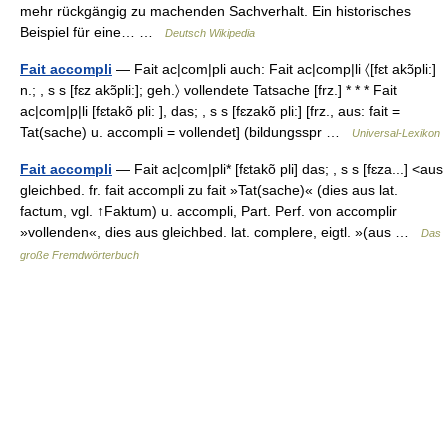
mehr rückgängig zu machenden Sachverhalt. Ein historisches
Beispiel für eine… …
Deutsch Wikipedia
Fait accompli
— Fait ac|com|pli auch: Fait ac|comp|li 〈[fɛt akɔ̃pli:]
n.; , s s [fɛz akɔ̃pli:]; geh.〉 vollendete Tatsache [frz.] * * * Fait
ac|com|p|li [fɛtakõ pli: ], das; , s s [fɛzakõ pli:] [frz., aus: fait =
Tat(sache) u. accompli = vollendet] (bildungsspr …
Universal-Lexikon
Fait accompli
— Fait ac|com|pli* [fɛtakõ pli] das; , s s [fɛza...] <aus
gleichbed. fr. fait accompli zu fait »Tat(sache)« (dies aus lat.
factum, vgl. ↑Faktum) u. accompli, Part. Perf. von accomplir
»vollenden«, dies aus gleichbed. lat. complere, eigtl. »(aus …
Das
große Fremdwörterbuch