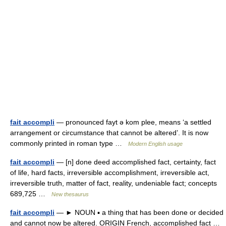
fait accompli
— pronounced fayt ǝ kom plee, means ‘a settled
arrangement or circumstance that cannot be altered’. It is now
commonly printed in roman type …
Modern English usage
fait accompli
— [n] done deed accomplished fact, certainty, fact
of life, hard facts, irreversible accomplishment, irreversible act,
irreversible truth, matter of fact, reality, undeniable fact; concepts
689,725 …
New thesaurus
fait accompli
— ► NOUN ▪ a thing that has been done or decided
and cannot now be altered. ORIGIN French, accomplished fact …