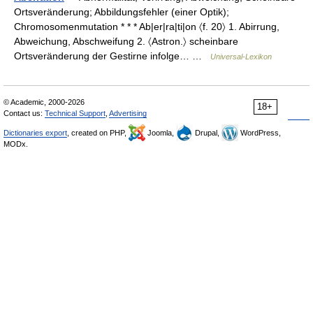
Ortsveränderung; Abbildungsfehler (einer Optik);
Chromosomenmutation * * * Ab|er|ra|ti|on 〈f. 20〉 1. Abirrung,
Abweichung, Abschweifung 2. 〈Astron.〉 scheinbare
Ortsveränderung der Gestirne infolge… …
Universal-Lexikon
© Academic, 2000-2026
18+
Contact us:
Technical Support
,
Advertising
Dictionaries export
, created on PHP,
Joomla,
Drupal,
WordPress,
MODx.