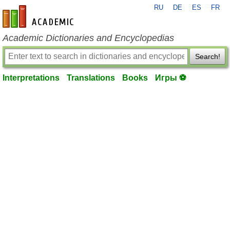
RU
DE
ES
FR
en-academic.com
Academic Dictionaries and Encyclopedias
Search!
Interpretations
Translations
Books
Игры ⚽