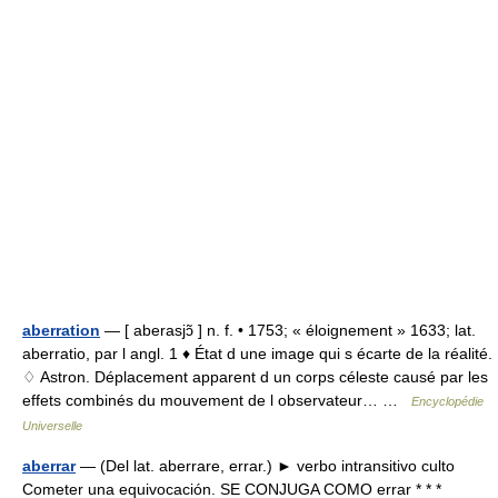
aberration
— [ aberasjɔ̃ ] n. f. • 1753; « éloignement » 1633; lat.
aberratio, par l angl. 1 ♦ État d une image qui s écarte de la réalité.
♢ Astron. Déplacement apparent d un corps céleste causé par les
effets combinés du mouvement de l observateur… …
Encyclopédie
Universelle
aberrar
— (Del lat. aberrare, errar.) ► verbo intransitivo culto
Cometer una equivocación. SE CONJUGA COMO errar * * *