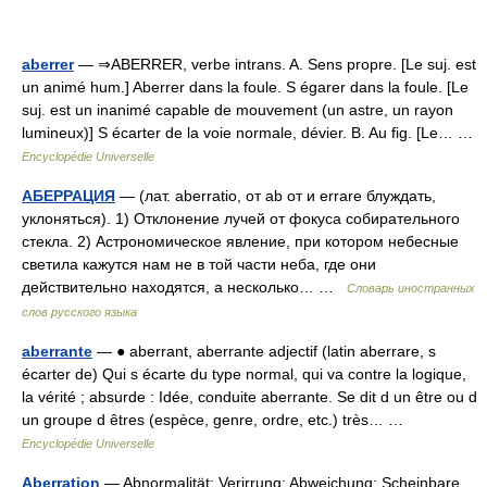
aberrer
— ⇒ABERRER, verbe intrans. A. Sens propre. [Le suj. est
un animé hum.] Aberrer dans la foule. S égarer dans la foule. [Le
suj. est un inanimé capable de mouvement (un astre, un rayon
lumineux)] S écarter de la voie normale, dévier. B. Au fig. [Le… …
Encyclopédie Universelle
АБЕРРАЦИЯ
— (лат. aberratio, от ab от и errare блуждать,
уклоняться). 1) Отклонение лучей от фокуса собирательного
стекла. 2) Астрономическое явление, при котором небесные
светила кажутся нам не в той части неба, где они
действительно находятся, а несколько… …
Словарь иностранных
слов русского языка
aberrante
— ● aberrant, aberrante adjectif (latin aberrare, s
écarter de) Qui s écarte du type normal, qui va contre la logique,
la vérité ; absurde : Idée, conduite aberrante. Se dit d un être ou d
un groupe d êtres (espèce, genre, ordre, etc.) très… …
Encyclopédie Universelle
Aberration
— Abnormalität; Verirrung; Abweichung; Scheinbare