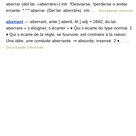
aberrar (del lat. «aberrāre») intr. *Desviarse, *perderse o andar
errante. * * * aberrar. (Del lat. aberrāre). intr …
Enciclopedia Universal
aberrant
— aberrant, ante [ aberɑ̃, ɑ̃t ] adj. • 1842; du lat.
aberrare « s éloigner, s écarter » ♦ Qui s écarte du type normal. 1
♦ Qui s écarte de la règle, se fourvoie, est contraire à la raison.
Une idée, une conduite aberrante. ⇒ absurde, insensé. 2 ♦… …
Encyclopédie Universelle