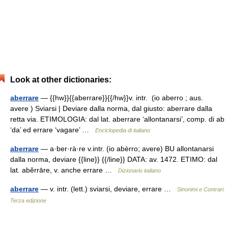
Look at other dictionaries:
aberrare
— {{hw}}{{aberrare}}{{/hw}}v. intr. (io aberro ; aus.
avere ) Sviarsi | Deviare dalla norma, dal giusto: aberrare dalla
retta via. ETIMOLOGIA: dal lat. aberrare ‘allontanarsi’, comp. di ab
‘da’ ed errare ‘vagare’ …
Enciclopedia di italiano
aberrare
— a·ber·rà·re v.intr. (io abèrro; avere) BU allontanarsi
dalla norma, deviare {{line}} {{/line}} DATA: av. 1472. ETIMO: dal
lat. abĕrrāre, v. anche errare …
Dizionario italiano
aberrare
— v. intr. (lett.) sviarsi, deviare, errare …
Sinonimi e Contrari.
Terza edizione