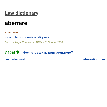
Law dictionary
aberrare
aberrare
index
detour
,
deviate
,
digress
Burton's Legal Thesaurus.
William C. Burton
.
2006
Игры ⚽
Нужно решить контрольную?
aberrant
aberration