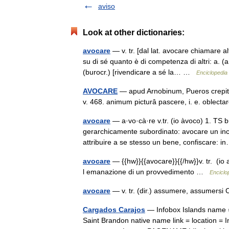
aviso
Look at other dictionaries:
avocare
— v. tr. [dal lat. avocare chiamare alt
su di sé quanto è di competenza di altri: a. (
(burocr.) [rivendicare a sé la… …
Enciclopedia 
AVOCARE
— apud Arnobinum, Pueros crepitacil
v. 468. animum picturâ pascere, i. e. oblect
avocare
— a·vo·cà·re v.tr. (io àvoco) 1. TS bur
gerarchicamente subordinato: avocare un inch
attribuire a se stesso un bene, confiscare:
avocare
— {{hw}}{{avocare}}{{/hw}}v. tr. (io 
l emanazione di un provvedimento …
Enciclop
avocare
— v. tr. (dir.) assumere, assumer
Cargados Carajos
— Infobox Islands name =
Saint Brandon native name link = location =