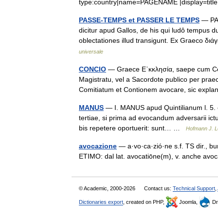
type:country|name=PAGENAME |display=tit
PASSE-TEMPS et PASSER LE TEMPS
— PAS
dicitur apud Gallos, de his qui ludô tempus du
oblectationes illud transigunt. Ex Graeco δι
universale
CONCIO
— Graece Ε᾿κκλησία, saepe cum Comi
Magistratu, vel a Sacordote publico per praeco
Comitiatum et Contionem avocare, sic exp
MANUS
— I. MANUS apud Quintilianum l. 5. 
tertiae, si prima ad evocandum adversarii ictu
bis repetere oportuerit: sunt… …
Hofmann J. L
avocazione
— a·vo·ca·zió·ne s.f. TS dir., buro
ETIMO: dal lat. avocatiōne(m), v. anche a
© Academic, 2000-2026
Contact us:
Technical Support
,
Dictionaries export
, created on PHP,
Joomla,
Dr