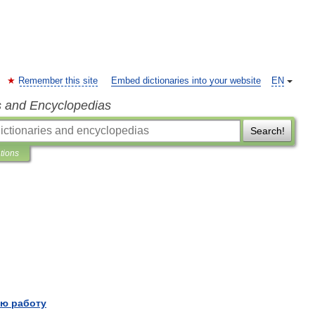
Remember this site
Embed dictionaries into your website
EN
s and Encyclopedias
Search!
ations
ю работу