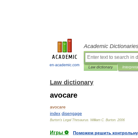
Academic Dictionarie
en-academic.com
Law dictionary
Interpret
Law dictionary
avocare
avocare
index
disengage
Burton
'
s
Legal
Thesaurus
.
William
C
.
Burton
.
2006
Игры ⚽
Поможем решить контрольну