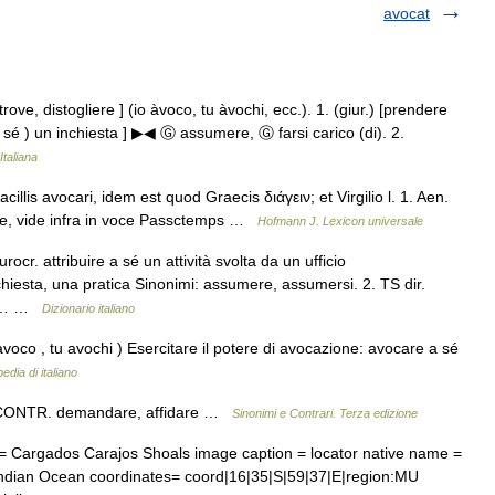
avocat
rove, distogliere ] (io àvoco, tu àvochi, ecc.). 1. (giur.) [prendere
a sé ) un inchiesta ] ▶◀ Ⓖ assumere, Ⓖ farsi carico (di). 2.
Italiana
lis avocari, idem est quod Graecis διάγειν; et Virgilio l. 1. Aen.
are, vide infra in voce Passctemps …
Hofmann J. Lexicon universale
ocr. attribuire a sé un attività svolta da un ufficio
iesta, una pratica Sinonimi: assumere, assumersi. 2. TS dir.
 in… …
Dizionario italiano
avoco , tu avochi ) Esercitare il potere di avocazione: avocare a sé
edia di italiano
si CONTR. demandare, affidare …
Sinonimi e Contrari. Terza edizione
 Cargados Carajos Shoals image caption = locator native name =
 Indian Ocean coordinates= coord|16|35|S|59|37|E|region:MU