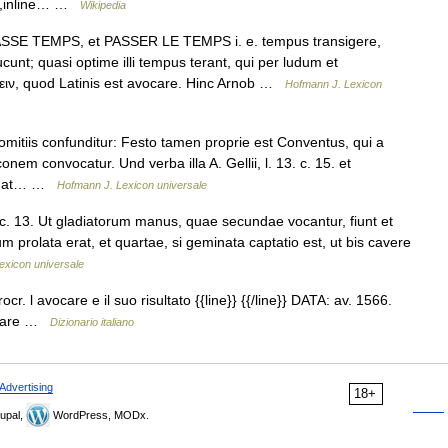
le,inline… …
Wikipedia
SE TEMPS, et PASSER LE TEMPS i. e. tempus transigere,
cunt; quasi optime illi tempus terant, qui per ludum et
άγειν, quod Latinis est avocare. Hinc Arnob …
Hofmann J. Lexicon
tiis confunditur: Festo tamen proprie est Conventus, qui a
nem convocatur. Und verba illa A. Gellii, l. 13. c. 15. et
lanat… …
Hofmann J. Lexicon universale
c. 13. Ut gladiatorum manus, quae secundae vocantur, fiunt et
m prolata erat, et quartae, si geminata captatio est, ut bis cavere
exicon universale
cr. l avocare e il suo risultato {{line}} {{/line}} DATA: av. 1566.
vocare …
Dizionario italiano
Advertising
18+
upal,
WordPress, MODx.