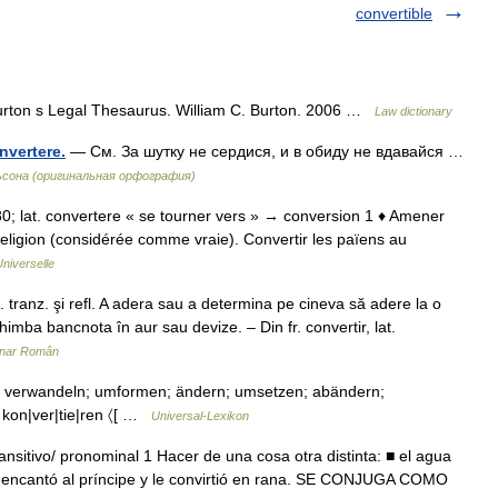
convertible
urton s Legal Thesaurus. William C. Burton. 2006 …
Law dictionary
nvertere.
— См. За шутку не сердися, и в обиду не вдавайся …
сона (оригинальная орфография)
• 980; lat. convertere « se tourner vers » → conversion 1 ♦ Amener
religion (considérée comme vraie). Convertir les païens au
niverselle
tranz. şi refl. A adera sau a determina pe cineva să adere la o
himba bancnota în aur sau devize. – Din fr. convertir, lat.
onar Român
 verwandeln; umformen; ändern; umsetzen; abändern;
 kon|ver|tie|ren 〈[ …
Universal-Lexikon
ansitivo/ pronominal 1 Hacer de una cosa otra distinta: ■ el agua
ja encantó al príncipe y le convirtió en rana. SE CONJUGA COMO