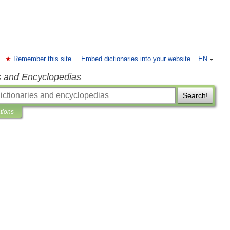
Remember this site
Embed dictionaries into your website
EN
s and Encyclopedias
Search!
ations