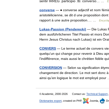
sentir IRREG. participio .tb: converso… …
E
converse
— ● converse adjectif et nom fémini
aristotélicienne, se dit d une proposition dont 
rapport à une autre proposition.… …
Encyclop
Lukas-Passion (Penderecki)
— Die Lukas P
dem ausführlicheren Titel Passio et mors Do
Herrn Jesus Christus nach Lukas) ist ein O
CONVERS
— Le terme actuel de convers vient
quelqu’un qui change pour revenir à Dieu ap
l’indifférence, mais aussi le chrétien fidèle
CONVERSION
— Selon sa signification étymo
changement de direction. Le mot sert donc à
ainsi qu’en logique le mot est employé pou
© Academic, 2000-2026
Contact us:
Technical Support
,
Dictionaries export
, created on PHP,
Joomla,
Dr