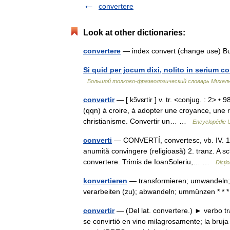
convertere
Look at other dictionaries:
convertere
— index convert (change use) B
Si quid per jocum dixi, nolito in serium co
Большой толково-фразеологический словарь Михель
convertir
— [ kɔ̃vɛrtir ] v. tr. <conjug. : 2> 
(qqn) à croire, à adopter une croyance, une 
christianisme. Convertir un… …
Encyclopédie U
converti
— CONVERTÍ, convertesc, vb. IV. 1. 
anumită convingere (religioasă) 2. tranz. A sc
convertere. Trimis de IoanSoleriu,… …
Dicți
konvertieren
— transformieren; umwandeln;
verarbeiten (zu); abwandeln; ummünzen * * *
convertir
— (Del lat. convertere.) ► verbo tr
se convirtió en vino milagrosamente; la bru