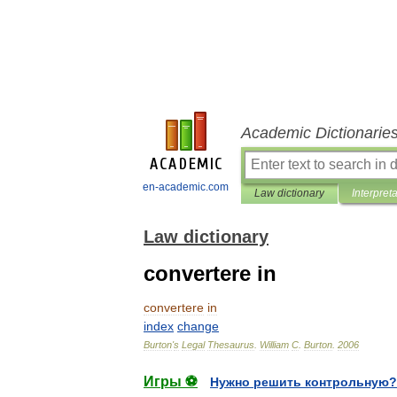
Academic Dictionarie
en-academic.com
Law dictionary
Interpret
Law dictionary
convertere in
convertere
in
index
change
Burton
'
s
Legal
Thesaurus
.
William
C
.
Burton
.
2006
Игры ⚽
Нужно решить контрольную?