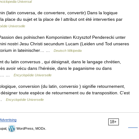
nciclopedia Universal
n (latin conversa, de convertere, convertir) Dans la logique
la place du sujet et la place de l attribut ont été interverties par
édie Universelle
assion des polnischen Komponisten Krzysztof Penderecki unter
mini nostri Jesu Christi secundum Lucam (Leiden und Tod unseres
ratorium in lateinischer… …
Deutsch Wikipedia
 du latin conversus , qui désignait, dans le langage chrétien,
rès avoir vécu dans l’hérésie, dans le paganisme ou dans
 qui… …
Encyclopédie Universelle
logique, conversion (du latin, conversio ) signifie retournement,
 désigner toute espèce de retournement ou de transposition. C’est
r …
Encyclopédie Universelle
Advertising
18+
upal,
WordPress, MODx.