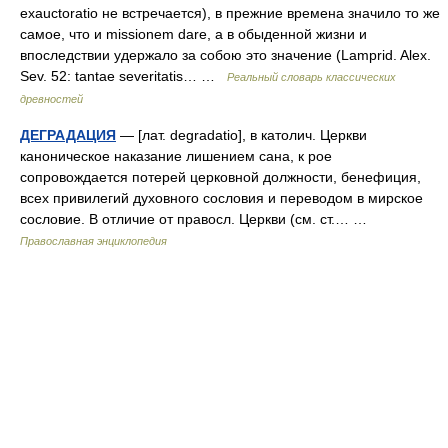
exauctoratio не встречается), в прежние времена значило то же
самое, что и missionem dare, a в обыденной жизни и
впоследствии удержало за собою это значение (Lamprid. Alex.
Sev. 52: tantae severitatis… …
Реальный словарь классических
древностей
ДЕГРАДАЦИЯ
— [лат. degradatio], в католич. Церкви
каноническое наказание лишением сана, к рое
сопровождается потерей церковной должности, бенефиция,
всех привилегий духовного сословия и переводом в мирское
сословие. В отличие от правосл. Церкви (см. ст.… …
Православная энциклопедия