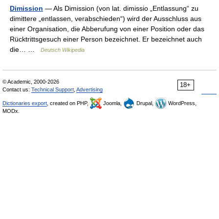
Dimission
— Als Dimission (von lat. dimissio „Entlassung“ zu
dimittere „entlassen, verabschieden“) wird der Ausschluss aus
einer Organisation, die Abberufung von einer Position oder das
Rücktrittsgesuch einer Person bezeichnet. Er bezeichnet auch
die… …
Deutsch Wikipedia
© Academic, 2000-2026
18+
Contact us:
Technical Support
,
Advertising
Dictionaries export
, created on PHP,
Joomla,
Drupal,
WordPress,
MODx.