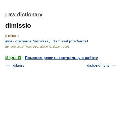
Law dictionary
dimissio
dimissio
index
discharge
(
dismissal
)
,
dismissal
(
discharge
)
Burton's Legal Thesaurus.
William C. Burton
.
2006
Игры ⚽
Поможем решить контрольную работу
diluere
disbandment