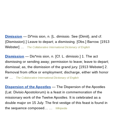
Dimission
— Di*mis sion, n. [L. dimissio. See {Dimit}, and cf.
{Dismission}.] Leave to depart; a dismissing. [Obs.] Barrow. [1913
Webster] …
The Collaborative International Dictionary of English
Dismission
— Dis*mis sion, n. [Cf. L. dimissio.] 1. The act
dismissing or sending away; permission to leave; leave to depart;
dismissal; as, the dismission of the grand jury. [1913 Webster] 2.
Removal from office or employment; discharge, either with honor
or …
The Collaborative International Dictionary of English
Dispersion of the Apostles
— The Dispersion of the Apostles
(Lat. Divisio Apostolorum) is a feast in commemoration of the
missionary work of the Twelve Apostles. It is celebrated as a
double major on 15 July. The first vestige of this feast is found in
the sequence composed… …
Wikipedia