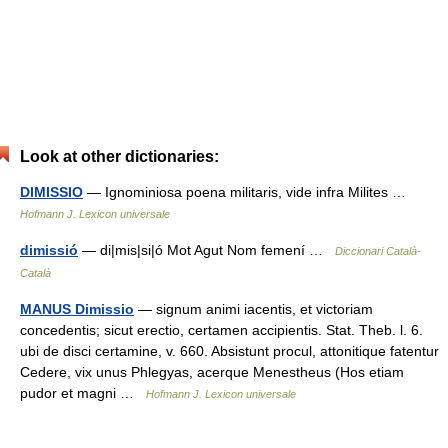
Look at other dictionaries:
DIMISSIO
— Ignominiosa poena militaris, vide infra Milites …
Hofmann J. Lexicon universale
dimissió
— di|mis|si|ó Mot Agut Nom femení …
Diccionari Català-
Català
MANUS Dimissio
— signum animi iacentis, et victoriam
concedentis; sicut erectio, certamen accipientis. Stat. Theb. l. 6.
ubi de disci certamine, v. 660. Absistunt procul, attonitique fatentur
Cedere, vix unus Phlegyas, acerque Menestheus (Hos etiam
pudor et magni …
Hofmann J. Lexicon universale