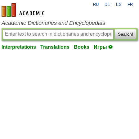
RU
DE
ES
FR
en-academic.com
Academic Dictionaries and Encyclopedias
Search!
Interpretations
Translations
Books
Игры ⚽