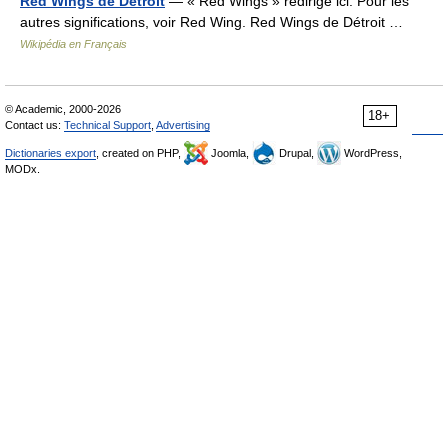
Red Wings de Détroit
— « Red Wings » redirige ici. Pour les
autres significations, voir Red Wing. Red Wings de Détroit …
Wikipédia en Français
© Academic, 2000-2026
18+
Contact us:
Technical Support
,
Advertising
Dictionaries export
, created on PHP,
Joomla,
Drupal,
WordPress,
MODx.