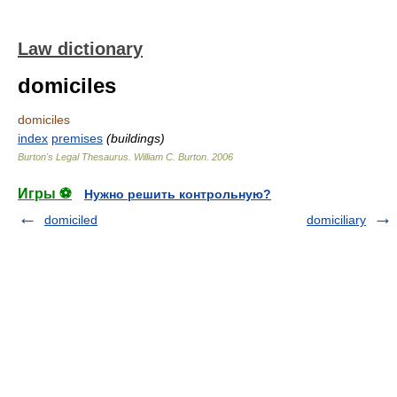
Law dictionary
domiciles
domiciles
index
premises
(buildings)
Burton's Legal Thesaurus.
William C. Burton
.
2006
Игры ⚽
Нужно решить контрольную?
domiciled
domiciliary