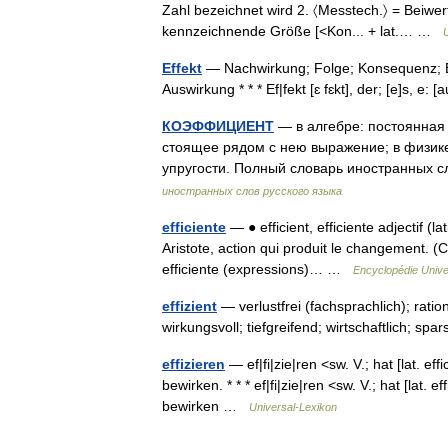
Zahl bezeichnet wird 2. 〈Messtech.〉 = Beiwer
kennzeichnende Größe [<Kon... + lat.… …
Effekt
— Nachwirkung; Folge; Konsequenz; Er
Auswirkung * * * Ef|fekt [ɛ fɛkt], der; [e]s, 
КОЭФФИЦИЕНТ
— в алгебре: постоянная
стоящее рядом с нею выражение; в физике:
упругости. Полный словарь иностранных 
иностранных слов русского языка
efficiente
— ● efficient, efficiente adjectif (la
Aristote, action qui produit le changement. (Ce
efficiente (expressions)… …
Encyclopédie Unive
effizient
— verlustfrei (fachsprachlich); ratio
wirkungsvoll; tiefgreifend; wirtschaftlich; 
effizieren
— ef|fi|zie|ren <sw. V.; hat [lat. ef
bewirken. * * * ef|fi|zie|ren <sw. V.; hat [lat.
bewirken …
Universal-Lexikon