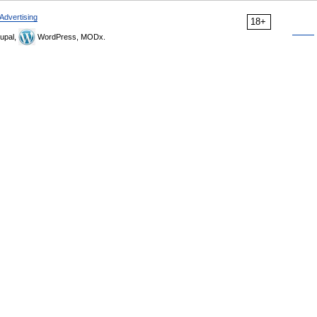
Advertising
18+
upal,
WordPress, MODx.