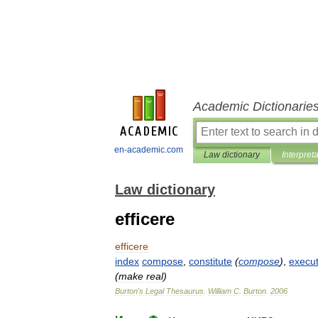
Academic Dictionarie
en-academic.com
Law dictionary
Interpret
Law dictionary
efficere
efficere
index
compose
,
constitute
(
compose
)
,
execu
(
make
real
)
Burton
'
s
Legal
Thesaurus
.
William
C
.
Burton
.
2006