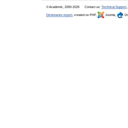
© Academic, 2000-2026
Contact us:
Technical Support
,
Dictionaries export
, created on PHP,
Joomla,
Dr