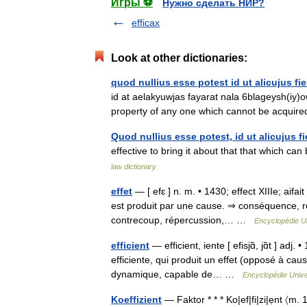
Игры ⚽
Нужно сделать НИР?
efficax
Look at other dictionaries:
quod nullius esse potest id ut alicujus fier
id at aelakyuwjas fayarat nala 6blageysh(iy)o
property of any one which cannot be acqui
Quod nullius esse potest, id ut alicujus fie
effective to bring it about that that which 
law dictionary
effet
— [ efɛ ] n. m. • 1430; effect XIIIe; aifai
est produit par une cause. ⇒ conséquence, rés
contrecoup, répercussion,… …
Encyclopédie Un
efficient
— efficient, iente [ efisjɑ̃, jɑ̃t ] adj.
efficiente, qui produit un effet (opposé à cause
dynamique, capable de… …
Encyclopédie Unive
Koeffizient
— Faktor * * * Ko|ef|fi|zi|ẹnt 〈m