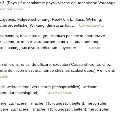
t 3. 〈Phys.〉 für bestimmte physikalische od. technische Vorgänge
Universal-Lexikon
gebnis; Folgeerscheinung; Reaktion; Einfluss; Wirkung;
e: [außerordentliche] Wirkung, die etwas hat …
Universal-Lexikon
 величина, показывающая, сколько раз взято слагаемым
 число, которым измеряется сила к. н. явления, нпр.,
слов, вошедших в употребление в русском… …
Словарь
tin efficiens, entis, de efficere, exécuter) Cause efficiente, chez
tte définition s est maintenue chez les scolastiques.) ● efficient,
rselle
nell; weitreichend; verlustarm (fachsprachlich); wirksam;
sparsam; durchschlagend; …
Universal-Lexikon
ficere, zu: facere = machen] (bildungsspr. selten): hervorrufen,
 efficere, zu: facere = machen] (bildungsspr. selten): hervorrufen,