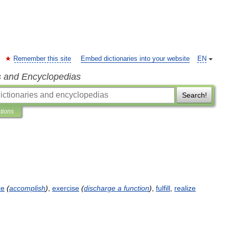
Remember this site
Embed dictionaries into your website
EN
s and Encyclopedias
Search!
ations
te
(
accomplish
)
,
exercise
(
discharge
a
function
)
,
fulfill
,
realize