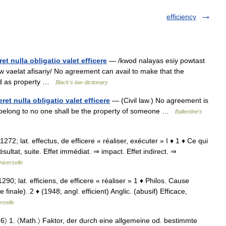
efficiency
et nulla obligatio valet efficere
— /kwod nalayas esiy powtast
w vaelat afisariy/ No agreement can avail to make that the
red as property …
Black's law dictionary
ret nulla obligatio valet efficere
— (Civil law.) No agreement is
can belong to no one shall be the property of someone …
Ballentine's
t 1272; lat. effectus, de efficere « réaliser, exécuter » I ♦ 1 ♦ Ce qui
ultat, suite. Effet immédiat. ⇒ impact. Effet indirect. ⇒
iverselle
 • 1290; lat. efficiens, de efficere « réaliser » 1 ♦ Philos. Cause
 finale). 2 ♦ (1948; angl. efficient) Anglic. (abusif) Efficace,
rselle
. 16〉 1. 〈Math.〉 Faktor, der durch eine allgemeine od. bestimmte