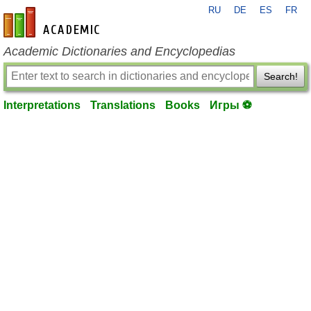
RU
DE
ES
FR
en-academic.com
Academic Dictionaries and Encyclopedias
Search!
Interpretations
Translations
Books
Игры ⚽