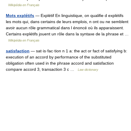
Wikipédia en Français
Mots explétifs
— Explétif En linguistique, on qualifie d explétifs
les mots qui, dans certains de leurs emplois, n ont ou ne semblent
avoir aucun rôle grammatical dans l énoncé où ils apparaissent.
Certains explétifs jouent un rôle dans la syntaxe de la phrase et …
Wikipédia en Français
satisfaction
— sat·is·fac·tion n 1 a: the act or fact of satisfying b:
execution of an accord by performance of the substituted
obligation often used in the phrase accord and satisfaction
compare accord 3, transaction 3 c …
Law dictionary