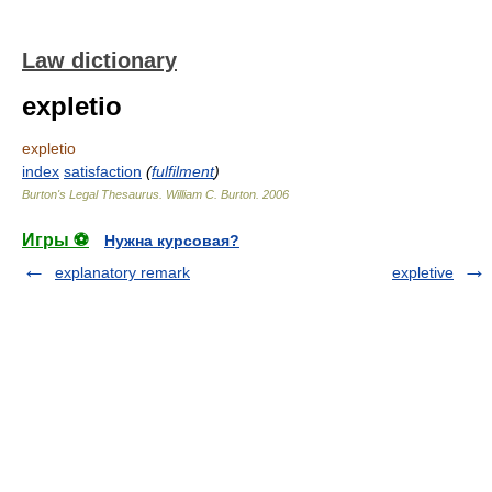
Law dictionary
expletio
expletio
index
satisfaction
(
fulfilment
)
Burton's Legal Thesaurus.
William C. Burton
.
2006
Игры ⚽
Нужна курсовая?
explanatory remark
expletive