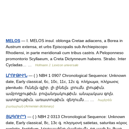
MELOS
— I. MELOS insul. oblonga Cretae adiacens, a Borea in
Austrum extensa, et urbs Episcopalis sub Archiepiscopo
Rhodiensi, in parte meridionali cum tribus castris. A Peloponneso
promontorio Scyllaeum, a Creta Dictynneum habens. Strabo. Inter
Cycladas… …
Hofmann J. Lexicon universale
ԼՐՈՒԹԻՒՆ
— ( ) NBH 1 0907 Chronological Sequence: Unknown
date, Early classical, 6c, 10c, 11c, 12c գ. πλήρωμα, πλήρωσις
plenitudo. Ունելն զլիր. լի լինելն. լրումն. լիութիւն.
ամբողջութիւն. բովանդակութիւն. անպակաս գոլն.
ատոքութիւն. առատութիւն. զեղումն.… …
հայերեն
բառարան (Armenian dictionary)
ՅԱԳՈՒՐԴ
— ( ) NBH 2 0313 Chronological Sequence: Unknown
date, Early classical, 8c, 13c գ. πλησμονή satietas, saturitas κόρος
expletio, fastidium. Կշտապինդ վայելումն. որ ասի եւ Յագ.