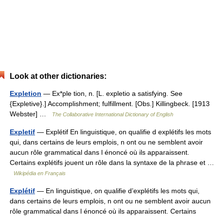
Look at other dictionaries:
Expletion
— Ex*ple tion, n. [L. expletio a satisfying. See
{Expletive}.] Accomplishment; fulfillment. [Obs.] Killingbeck. [1913
Webster] …
The Collaborative International Dictionary of English
Expletif
— Explétif En linguistique, on qualifie d explétifs les mots
qui, dans certains de leurs emplois, n ont ou ne semblent avoir
aucun rôle grammatical dans l énoncé où ils apparaissent.
Certains explétifs jouent un rôle dans la syntaxe de la phrase et …
Wikipédia en Français
Explétif
— En linguistique, on qualifie d’explétifs les mots qui,
dans certains de leurs emplois, n ont ou ne semblent avoir aucun
rôle grammatical dans l énoncé où ils apparaissent. Certains