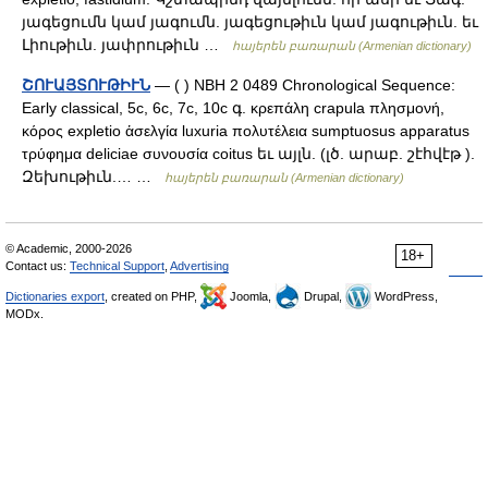
յագեցումն կամ յագումն. յագեցութիւն կամ յագութիւն. եւ
Լիութիւն. յափրութիւն …
հայերեն բառարան (Armenian dictionary)
ՇՈՒԱՅՏՈՒԹԻՒՆ
— ( ) NBH 2 0489 Chronological Sequence:
Early classical, 5c, 6c, 7c, 10c գ. κρεπάλη crapula πλησμονή,
κόρος expletio ἁσελγία luxuria πολυτέλεια sumptuosus apparatus
τρύφημα deliciae συνουσία coitus եւ այլն. (լծ. արաբ. շէհվէթ ).
Զեխութիւն.… …
հայերեն բառարան (Armenian dictionary)
© Academic, 2000-2026
18+
Contact us:
Technical Support
,
Advertising
Dictionaries export
, created on PHP,
Joomla,
Drupal,
WordPress,
MODx.