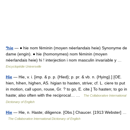
*hie
— ● hie nom féminin (moyen néerlandais heie) Synonyme de
dame (engin). ● hie (homonymes) nom féminin (moyen
néerlandais heie) hi ! interjection i nom masculin invariable y …
Encyclopédie Universelle
Hie
— Hie, v. i. [imp. & p. p. {Hied}; p. pr. & vb. n. {Hying}.] [OE.
hien, hihen, highen, AS. higian to hasten, strive; cf. L. ciere to put
in motion, call upon, rouse, Gr. ? to go, E. cite.] To hasten; to go in
haste; also often with the reciprocal… …
The Collaborative International
Dictionary of English
Hie
— Hie, n. Haste; diligence. [Obs.] Chaucer. [1913 Webster] …
The Collaborative International Dictionary of English