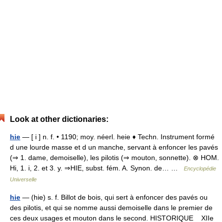
Look at other dictionaries:
hie
— [ i ] n. f. • 1190; moy. néerl. heie ♦ Techn. Instrument formé
d une lourde masse et d un manche, servant à enfoncer les pavés
(⇒ 1. dame, demoiselle), les pilotis (⇒ mouton, sonnette). ⊗ HOM.
Hi, 1. i, 2. et 3. y. ⇒HIE, subst. fém. A. Synon. de… …
Encyclopédie
Universelle
hie
— (hie) s. f. Billot de bois, qui sert à enfoncer des pavés ou
des pilotis, et qui se nomme aussi demoiselle dans le premier de
ces deux usages et mouton dans le second. HISTORIQUE XIIe