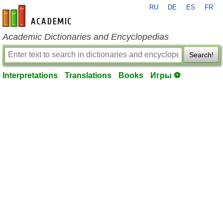
RU
DE
ES
FR
en-academic.com
Academic Dictionaries and Encyclopedias
Search!
Interpretations
Translations
Books
Игры ⚽