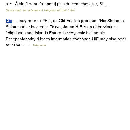
s. • À hie fierent [frappent] plus de cent chevalier, Si… …
Dictionnaire de la Langue Française d'Émile Littré
Hie
— may refer to: *Hie, an Old English pronoun. *Hie Shrine, a
Shinto shrine located in Tokyo, Japan.HIE is an abbreviation:
*Highlands and Islands Enterprise *Hypoxic Ischaemic
Encephalopathy *Health information exchange HIE may also refer
to: *The… …
Wikipedia