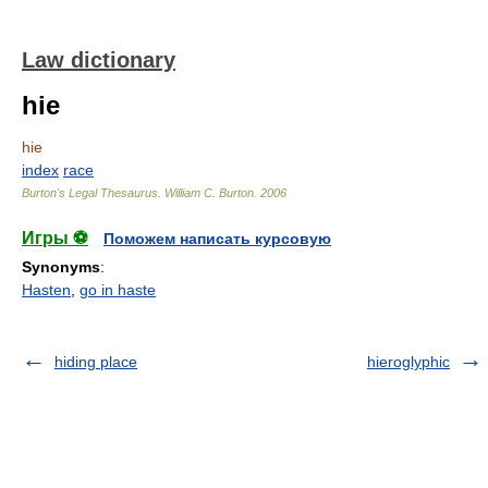
Law dictionary
hie
hie
index
race
Burton's Legal Thesaurus.
William C. Burton
.
2006
Игры ⚽
Поможем написать курсовую
Synonyms
:
Hasten
,
go in haste
hiding place
hieroglyphic