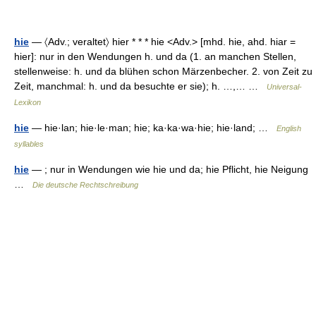
hie
— 〈Adv.; veraltet〉 hier * * * hie <Adv.> [mhd. hie, ahd. hiar =
hier]: nur in den Wendungen h. und da (1. an manchen Stellen,
stellenweise: h. und da blühen schon Märzenbecher. 2. von Zeit zu
Zeit, manchmal: h. und da besuchte er sie); h. …,… …
Universal-
Lexikon
hie
— hie·lan; hie·le·man; hie; ka·ka·wa·hie; hie·land; …
English
syllables
hie
— ; nur in Wendungen wie hie und da; hie Pflicht, hie Neigung
…
Die deutsche Rechtschreibung