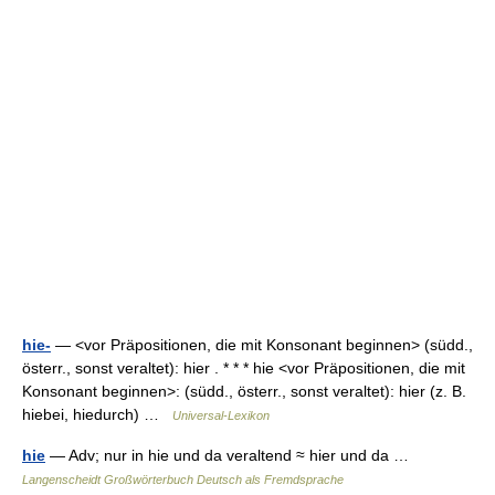
hie-
— <vor Präpositionen, die mit Konsonant beginnen> (südd.,
österr., sonst veraltet): hier . * * * hie <vor Präpositionen, die mit
Konsonant beginnen>: (südd., österr., sonst veraltet): hier (z. B.
hiebei, hiedurch) …
Universal-Lexikon
hie
— Adv; nur in hie und da veraltend ≈ hier und da …
Langenscheidt Großwörterbuch Deutsch als Fremdsprache