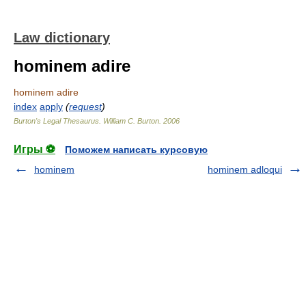
Law dictionary
hominem adire
hominem adire
index
apply
(
request
)
Burton's Legal Thesaurus.
William C. Burton
.
2006
Игры ⚽
Поможем написать курсовую
hominem
hominem adloqui