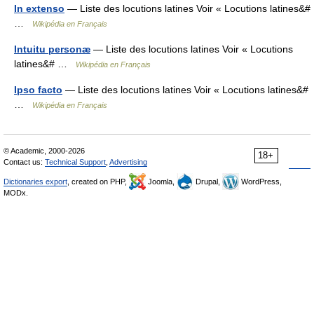
In extenso
— Liste des locutions latines Voir « Locutions latines&#
…
Wikipédia en Français
Intuitu personæ
— Liste des locutions latines Voir « Locutions
latines&# …
Wikipédia en Français
Ipso facto
— Liste des locutions latines Voir « Locutions latines&#
…
Wikipédia en Français
© Academic, 2000-2026
18+
Contact us:
Technical Support
,
Advertising
Dictionaries export
, created on PHP,
Joomla,
Drupal,
WordPress,
MODx.