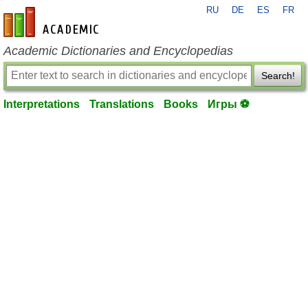
RU
DE
ES
FR
en-academic.com
Academic Dictionaries and Encyclopedias
Search!
Interpretations
Translations
Books
Игры ⚽