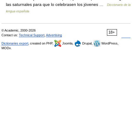
las saturnales para que lo celebrasen los jóvenes …
Diccionario de la
lengua española
© Academic, 2000-2026
18+
Contact us:
Technical Support
,
Advertising
Dictionaries export
, created on PHP,
Joomla,
Drupal,
WordPress,
MODx.