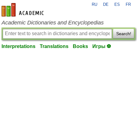
RU
DE
ES
FR
en-academic.com
Academic Dictionaries and Encyclopedias
Search!
Interpretations
Translations
Books
Игры ⚽