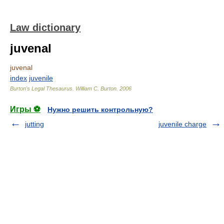
Law dictionary
juvenal
juvenal
index
juvenile
Burton's Legal Thesaurus.
William C. Burton
.
2006
Игры ⚽
Нужно решить контрольную?
jutting
juvenile charge