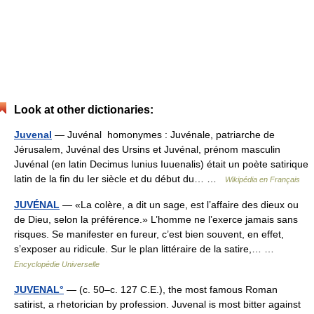
Look at other dictionaries:
Juvenal
— Juvénal homonymes : Juvénale, patriarche de
Jérusalem, Juvénal des Ursins et Juvénal, prénom masculin
Juvénal (en latin Decimus Iunius Iuuenalis) était un poète satirique
latin de la fin du Ier siècle et du début du… …
Wikipédia en Français
JUVÉNAL
— «La colère, a dit un sage, est l’affaire des dieux ou
de Dieu, selon la préférence.» L’homme ne l’exerce jamais sans
risques. Se manifester en fureur, c’est bien souvent, en effet,
s’exposer au ridicule. Sur le plan littéraire de la satire,… …
Encyclopédie Universelle
JUVENAL°
— (c. 50–c. 127 C.E.), the most famous Roman
satirist, a rhetorician by profession. Juvenal is most bitter against