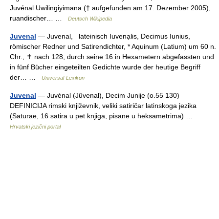
Juvénal Uwilingiyimana († aufgefunden am 17. Dezember 2005),
ruandischer… …
Deutsch Wikipedia
Juvenal
— Juvenal, lateinisch Iuvenạlis, Decimus Iunius,
römischer Redner und Satirendichter, * Aquinum (Latium) um 60 n.
Chr., ✝ nach 128; durch seine 16 in Hexametern abgefassten und
in fünf Bücher eingeteilten Gedichte wurde der heutige Begriff
der… …
Universal-Lexikon
Juvenal
— Juvènal (Jȕvenal), Decim Junije (o.55 130)
DEFINICIJA rimski književnik, veliki satiričar latinskoga jezika
(Saturae, 16 satira u pet knjiga, pisane u heksametrima) …
Hrvatski jezični portal