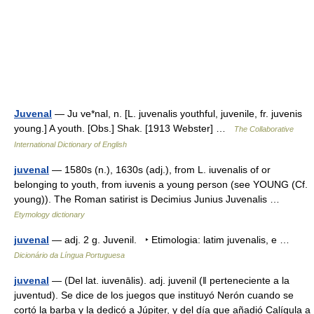
Juvenal
— Ju ve*nal, n. [L. juvenalis youthful, juvenile, fr. juvenis
young.] A youth. [Obs.] Shak. [1913 Webster] …
The Collaborative
International Dictionary of English
juvenal
— 1580s (n.), 1630s (adj.), from L. iuvenalis of or
belonging to youth, from iuvenis a young person (see YOUNG (Cf.
young)). The Roman satirist is Decimius Junius Juvenalis …
Etymology dictionary
juvenal
— adj. 2 g. Juvenil. ‣ Etimologia: latim juvenalis, e …
Dicionário da Língua Portuguesa
juvenal
— (Del lat. iuvenālis). adj. juvenil (ǁ perteneciente a la
juventud). Se dice de los juegos que instituyó Nerón cuando se
cortó la barba y la dedicó a Júpiter, y del día que añadió Calígula a