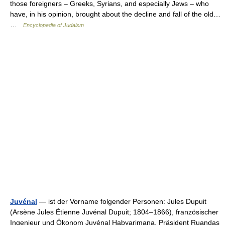
those foreigners – Greeks, Syrians, and especially Jews – who
have, in his opinion, brought about the decline and fall of the old…
…
Encyclopedia of Judaism
Juvénal
— ist der Vorname folgender Personen: Jules Dupuit
(Arsène Jules Étienne Juvénal Dupuit; 1804–1866), französischer
Ingenieur und Ökonom Juvénal Habyarimana, Präsident Ruandas