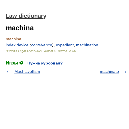
Law dictionary
machina
machina
index
device
(
contrivance
)
,
expedient
,
machination
Burton's Legal Thesaurus.
William C. Burton
.
2006
Игры ⚽
Нужна курсовая?
Machiavellism
machinate