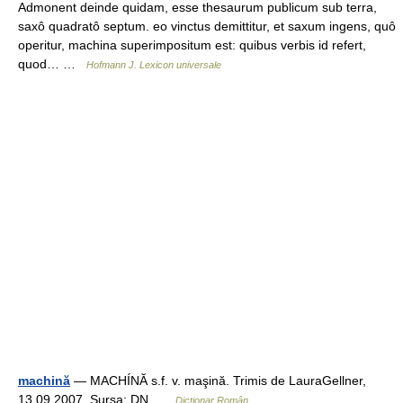
Admonent deinde quidam, esse thesaurum publicum sub terra,
saxô quadratô septum. eo vinctus demittitur, et saxum ingens, quô
operitur, machina superimpositum est: quibus verbis id refert,
quod… …
Hofmann J. Lexicon universale
machină
— MACHÍNĂ s.f. v. maşină. Trimis de LauraGellner,
13.09.2007. Sursa: DN …
Dicționar Român