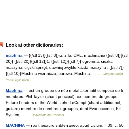
Look at other dictionaries:
machina
— {{/stl 13}}{{stl 8}}rz. ż Ia, CMc. machinanie {{/stl 8}}{{stl
20}} {{/stl 20}}{{stl 12}}1. {{/stl 12}}{{stl 7}} ogromna, ciężka
maszyna; ciężki sprzęt; dawniej zwykle każda maszyna : {{/stl 7}}
{{stl 10}}Machina wiertnicza, parowa. Machina… …
Langenscheidt
Polski wyjaśnień
Machina
— est un groupe de néo metal alternatif composé de 5
membres: Phil Taylor (chant principal), ex membre du groupe
Future Leaders of the World. John LeCompt (chant additionnel,
guitare) membre de nombreux groupes, dont Evanescence, Kill
System,… …
Wikipédia en Français
MACHINA
— rpo thesauro snbterraneo, apud Livium, l. 39. c. 50.