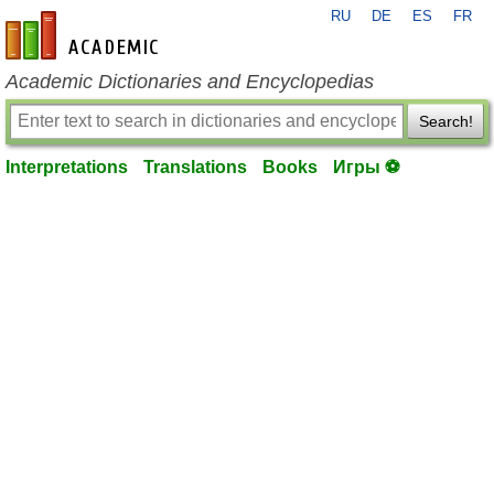
RU
DE
ES
FR
en-academic.com
Academic Dictionaries and Encyclopedias
Search!
Interpretations
Translations
Books
Игры ⚽