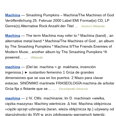
Machina
— Smashing Pumpkins – Machina/The Machines of God
Veröffentlichung 25. Februar 2000 Label EMI Format(e) CD, LP
Genre(s) Alternative Rock Anzahl der Titel …
Deutsch Wikipedia
Machina
— The term Machina may refer to:* Machina (band) , an
alternative metal band * Machina/The Machines of God , an album
by The Smashing Pumpkins * Machina II/The Friends Enemies of
Modern Music , another album by The Smashing Pumpkins *A
powered… …
Wikipedia
machina
— (Del lat. machina < gr. makhana, invención
ingeniosa.) ► sustantivo femenino 1 Grúa de grandes
dimensiones que se usa en los puertos. 2 Mazo para clavar
estacas. SINÓNIMO martinete FRASEOLOGÍA machina de arbolar
Grúa fija o flotante que se… …
Enciclopedia Universal
machina
— ż IV, CMs. machinanie; lm D. machinain «wielka,
ciężka maszyna» Machiny wiertnicze. ∆ hist. Machina oblężnicza
«ciężki sprzęt uzbrojenia (taran, wieża oblężnicza itp.) używany od
starożytności do XVII w. przy zdobywaniu warownych twierdz,