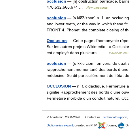
occlusion
— [n] obstruction barricade, barri
470,532,666,674 …
New thesaurus
occlusion
— [ə klo͞o′zhən] n. 1. an occluding
and lower teeth, or the way in which these 
FRONT 4. Phonet. the complete closing of
Occlusion
— Cette page d’homonymie réperto
Sur les autres projets Wikimedia : « Occlusion
est employé dans plusieurs… …
Wikipédia en 
occlusion
— (o kklu zion ; en vers, de quatr
rapprochement momentané des bords d une ou
médecine. Se dit particulièrement de l état
OCCLUSION
— n. f. didactique. Fermeture a
signifie Rapprochement des bords d’une ouvert
Fermeture morbide d’un conduit naturel. O
© Academic, 2000-2026
Contact us:
Technical Support
,
Dictionaries export
, created on PHP,
Joomla,
Dr