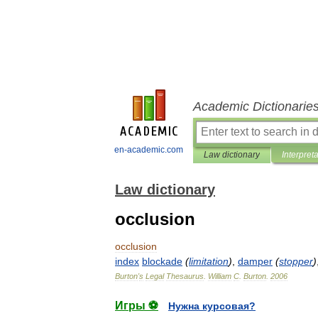
Academic Dictionarie
en-academic.com
Law dictionary
Interpret
Law dictionary
occlusion
occlusion
index
blockade
(
limitation
)
,
damper
(
stopper
)
Burton
'
s
Legal
Thesaurus
.
William
C
.
Burton
.
2006
Игры ⚽
Нужна курсовая?