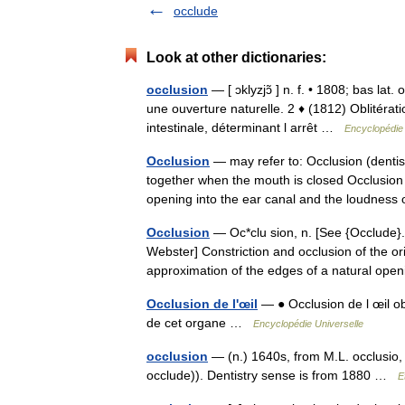
occlude
Look at other dictionaries:
occlusion
— [ ɔklyzjɔ̃ ] n. f. • 1808; bas lat
une ouverture naturelle. 2 ♦ (1812) Oblitérati
intestinale, déterminant l arrêt …
Encyclopédie 
Occlusion
— may refer to: Occlusion (dentis
together when the mouth is closed Occlusion
opening into the ear canal and the loudne
Occlusion
— Oc*clu sion, n. [See {Occlude}.]
Webster] Constriction and occlusion of the or
approximation of the edges of a natural o
Occlusion de l'œil
— ● Occlusion de l œil ob
de cet organe …
Encyclopédie Universelle
occlusion
— (n.) 1640s, from M.L. occlusio,
occlude)). Dentistry sense is from 1880 …
E