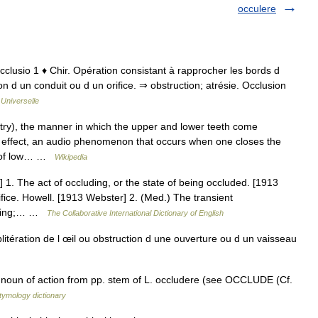
occulere
. occlusio 1 ♦ Chir. Opération consistant à rapprocher les bords d
on d un conduit ou d un orifice. ⇒ obstruction; atrésie. Occlusion
Universelle
try), the manner in which the upper and lower teeth come
 effect, an audio phenomenon that occurs when one closes the
ss of low… …
Wikipedia
 1. The act of occluding, or the state of being occluded. [1913
ifice. Howell. [1913 Webster] 2. (Med.) The transient
pening;… …
The Collaborative International Dictionary of English
litération de l œil ou obstruction d une ouverture ou d un vaisseau
 noun of action from pp. stem of L. occludere (see OCCLUDE (Cf.
tymology dictionary