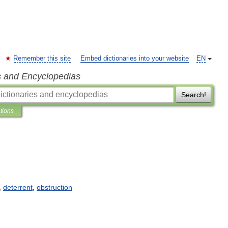
Remember this site
Embed dictionaries into your website
EN
s and Encyclopedias
Search!
ations
,
deterrent
,
obstruction