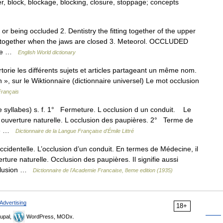
er, block, blockage, blocking, closure, stoppage; concepts
 or being occluded 2. Dentistry the fitting together of the upper
fit together when the jaws are closed 3. Meteorol. OCCLUDED
 the …
English World dictionary
rie les différents sujets et articles partageant un même nom.
 », sur le Wiktionnaire (dictionnaire universel) Le mot occlusion
Français
e syllabes) s. f. 1° Fermeture. L occlusion d un conduit. Le
verture naturelle. L occlusion des paupières. 2° Terme de
 de …
Dictionnaire de la Langue Française d'Émile Littré
ccidentelle. L’occlusion d’un conduit. En termes de Médecine, il
ure naturelle. Occlusion des paupières. Il signifie aussi
cclusion …
Dictionnaire de l'Academie Francaise, 8eme edition (1935)
Advertising
18+
upal,
WordPress, MODx.