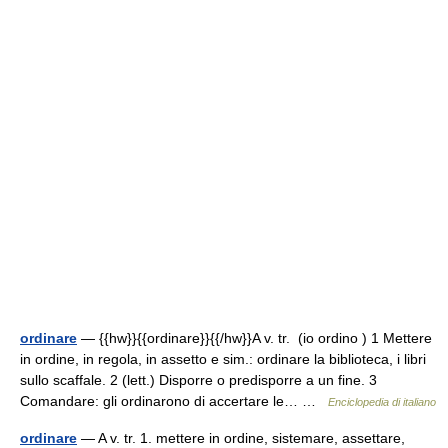
ordinare
— {{hw}}{{ordinare}}{{/hw}}A v. tr. (io ordino ) 1 Mettere
in ordine, in regola, in assetto e sim.: ordinare la biblioteca, i libri
sullo scaffale. 2 (lett.) Disporre o predisporre a un fine. 3
Comandare: gli ordinarono di accertare le… …
Enciclopedia di italiano
ordinare
— A v. tr. 1. mettere in ordine, sistemare, assettare,