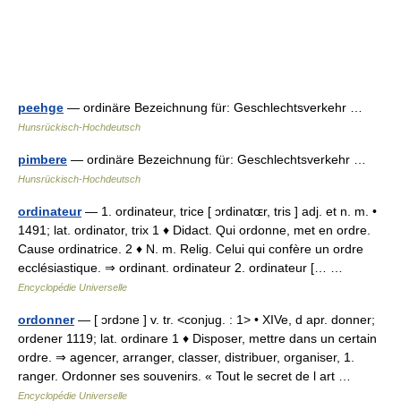
peehge
— ordinäre Bezeichnung für: Geschlechtsverkehr …
Hunsrückisch-Hochdeutsch
pimbere
— ordinäre Bezeichnung für: Geschlechtsverkehr …
Hunsrückisch-Hochdeutsch
ordinateur
— 1. ordinateur, trice [ ɔrdinatɶr, tris ] adj. et n. m. •
1491; lat. ordinator, trix 1 ♦ Didact. Qui ordonne, met en ordre.
Cause ordinatrice. 2 ♦ N. m. Relig. Celui qui confère un ordre
ecclésiastique. ⇒ ordinant. ordinateur 2. ordinateur [… …
Encyclopédie Universelle
ordonner
— [ ɔrdɔne ] v. tr. <conjug. : 1> • XIVe, d apr. donner;
ordener 1119; lat. ordinare 1 ♦ Disposer, mettre dans un certain
ordre. ⇒ agencer, arranger, classer, distribuer, organiser, 1.
ranger. Ordonner ses souvenirs. « Tout le secret de l art …
Encyclopédie Universelle