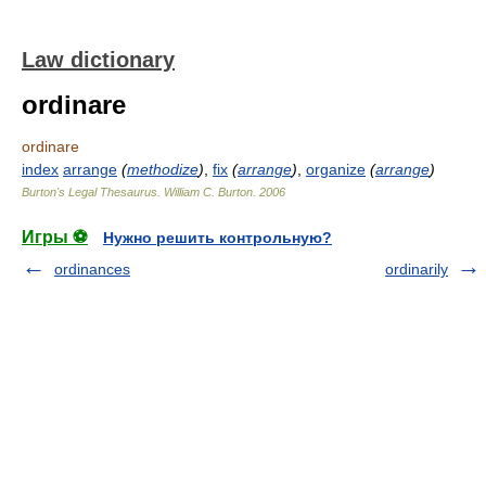
Law dictionary
ordinare
ordinare
index
arrange
(
methodize
)
,
fix
(
arrange
)
,
organize
(
arrange
)
Burton's Legal Thesaurus.
William C. Burton
.
2006
Игры ⚽
Нужно решить контрольную?
ordinances
ordinarily