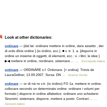
Look at other dictionaries:
ordinare
— [dal lat. ordinare mettere in ordine, dare assetto , der.
di ordo dĭnis ordine ] (io órdino, ecc.). ■ v. tr. 1. a. [disporre in
ordine un insieme di oggetti, di elementi, ecc.: o. i libri, le idee ]
▶◀ mettere in ordine, riordinare, sistemare.… …
Enciclopedia Italiana
ordinare
— ORDINÁRE s.f. Ordonare. [< ordina]. Trimis de
LauraGellner, 13.09.2007. Sursa: DN …
Dicționar Român
ordinare
— or·di·nà·re v.tr. (io órdino) FO 1a. mettere in ordine,
collocare secondo un determinato ordine: ordinare i volumi per
formato | disporre in ordine alfabetico: ordinare uno schedario
Sinonimi: sistemare, disporre, mettere a posto. Contrari:… …
Dizionario italiano