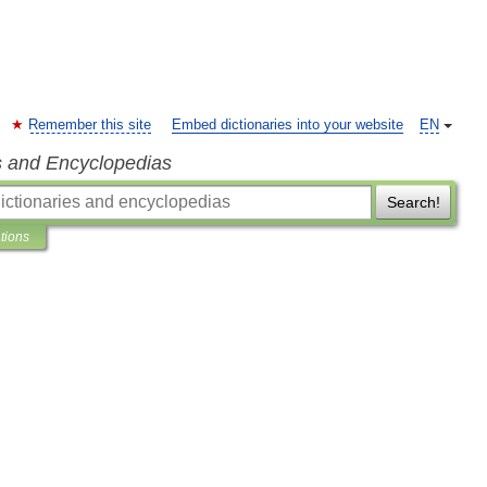
Remember this site
Embed dictionaries into your website
EN
s and Encyclopedias
Search!
ations