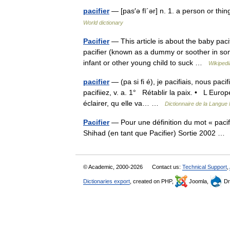
pacifier
— [pas′ə fī΄ər] n. 1. a person or thi
World dictionary
Pacifier
— This article is about the baby pacif
pacifier (known as a dummy or soother in some 
infant or other young child to suck …
Wikipedi
pacifier
— (pa si fi é), je pacifiais, nous paci
pacifiiez, v. a. 1° Rétablir la paix. • L Euro
éclairer, qu elle va… …
Dictionnaire de la Langue 
Pacifier
— Pour une définition du mot « pacifie
Shihad (en tant que Pacifier) Sortie 2002 
© Academic, 2000-2026
Contact us:
Technical Support
,
Dictionaries export
, created on PHP,
Joomla,
Dr