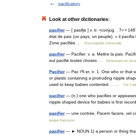
pacificatory
Look at other dictionaries:
pacifier
— [ pasifje ] v. tr. <conjug. : 7> • 14
état de paix (un pays, un peuple). « il pacifia 
Zone pacifiée …
Encyclopédie Universelle
pacifier
— Pacifier. v. a. Mettre la paix. Pacifi
eut pacifié toutes choses …
Dictionnaire de l'Ac
Pacifier
— Pac i*fi er, n. 1. One who or that w
or plastic containing a protruding nipple sha
used to keep babies contented.… …
The Colla
pacifier
— (n.) one who pacifies or appeases
nipple shaped device for babies is first re
pacifier
— une contrée, Pacem facere, vel c
langue françoyse
pacifier
— ► NOUN 1) a person or thing tha