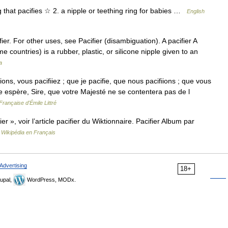
ng that pacifies ☆ 2. a nipple or teething ring for babies …
English
ier. For other uses, see Pacifier (disambiguation). A pacifier A
countries) is a rubber, plastic, or silicone nipple given to an
a
fiions, vous pacifiiez ; que je pacifie, que nous pacifiions ; que vous
pe espère, Sire, que votre Majesté ne se contentera pas de l
Française d'Émile Littré
r », voir l’article pacifier du Wiktionnaire. Pacifier Album par
…
Wikipédia en Français
Advertising
18+
upal,
WordPress, MODx.