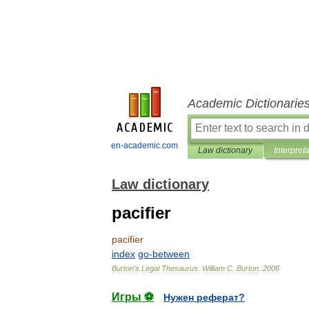
Academic Dictionarie
en-academic.com
Law dictionary
Interpret
Law dictionary
pacifier
pacifier
index
go
-
between
Burton
'
s
Legal
Thesaurus
.
William
C
.
Burton
.
2006
Игры ⚽
Нужен реферат?