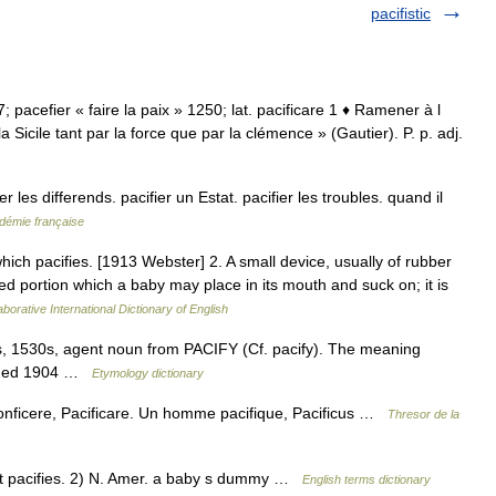
pacifistic
87; pacefier « faire la paix » 1250; lat. pacificare 1 ♦ Ramener à l
la Sicile tant par la force que par la clémence » (Gautier). P. p. adj.
er les differends. pacifier un Estat. pacifier les troubles. quand il
adémie française
hich pacifies. [1913 Webster] 2. A small device, usually of rubber
ped portion which a baby may place in its mouth and suck on; it is
borative International Dictionary of English
, 1530s, agent noun from PACIFY (Cf. pacify). The meaning
corded 1904 …
Etymology dictionary
onficere, Pacificare. Un homme pacifique, Pacificus …
Thresor de la
t pacifies. 2) N. Amer. a baby s dummy …
English terms dictionary