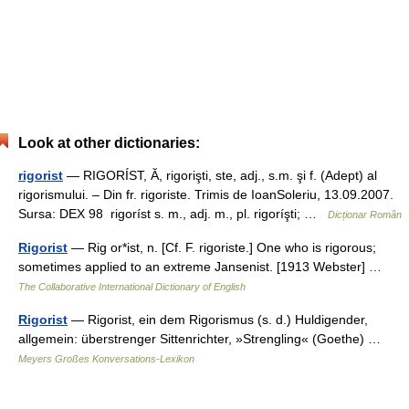
Look at other dictionaries:
rigorist
— RIGORÍST, Ă, rigorişti, ste, adj., s.m. şi f. (Adept) al
rigorismului. – Din fr. rigoriste. Trimis de IoanSoleriu, 13.09.2007.
Sursa: DEX 98 rigoríst s. m., adj. m., pl. rigoríşti; …
Dicționar Român
Rigorist
— Rig or*ist, n. [Cf. F. rigoriste.] One who is rigorous;
sometimes applied to an extreme Jansenist. [1913 Webster] …
The Collaborative International Dictionary of English
Rigorist
— Rigorist, ein dem Rigorismus (s. d.) Huldigender,
allgemein: überstrenger Sittenrichter, »Strengling« (Goethe) …
Meyers Großes Konversations-Lexikon