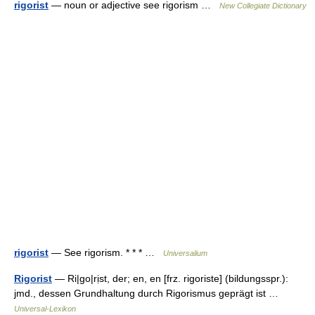
rigorist
— noun or adjective see rigorism …
New Collegiate Dictionary
rigorist
— See rigorism. * * * …
Universalium
Rigorist
— Ri|go|rịst, der; en, en [frz. rigoriste] (bildungsspr.):
jmd., dessen Grundhaltung durch Rigorismus geprägt ist …
Universal-Lexikon