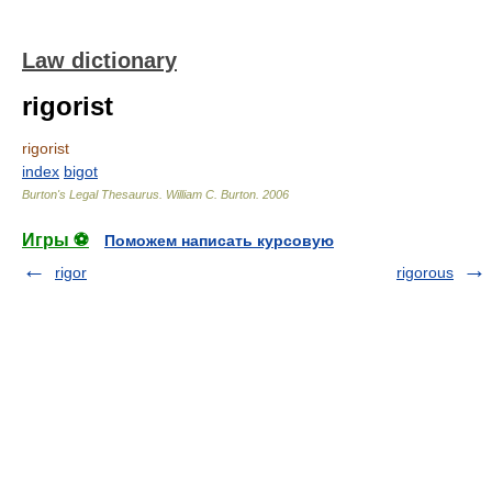
Law dictionary
rigorist
rigorist
index
bigot
Burton's Legal Thesaurus.
William C. Burton
.
2006
Игры ⚽
Поможем написать курсовую
rigor
rigorous