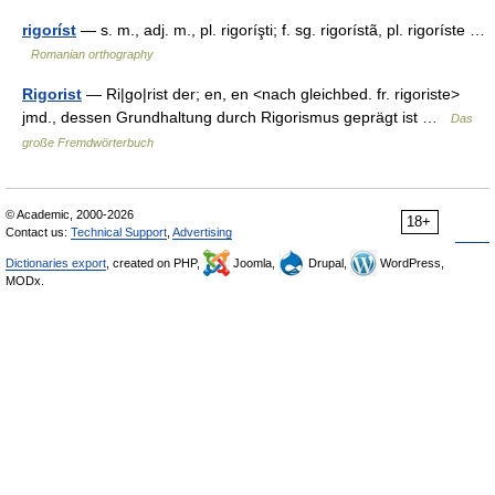
rigoríst
— s. m., adj. m., pl. rigoríşti; f. sg. rigorístã, pl. rigoríste …
Romanian orthography
Rigorist
— Ri|go|rist der; en, en <nach gleichbed. fr. rigoriste>
jmd., dessen Grundhaltung durch Rigorismus geprägt ist …
Das
große Fremdwörterbuch
© Academic, 2000-2026
18+
Contact us:
Technical Support
,
Advertising
Dictionaries export
, created on PHP,
Joomla,
Drupal,
WordPress,
MODx.