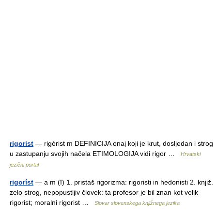
rigorist
— rigòrist m DEFINICIJA onaj koji je krut, dosljedan i strog
u zastupanju svojih načela ETIMOLOGIJA vidi rigor …
Hrvatski
jezični portal
rigoríst
— a m (ȋ) 1. pristaš rigorizma: rigoristi in hedonisti 2. knjiž.
zelo strog, nepopustljiv človek: ta profesor je bil znan kot velik
rigorist; moralni rigorist …
Slovar slovenskega knjižnega jezika