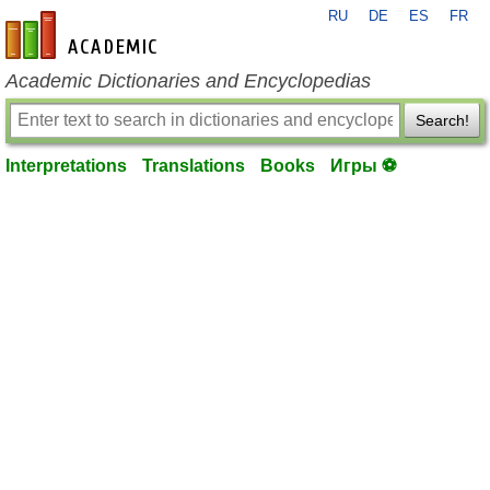
RU
DE
ES
FR
en-academic.com
Academic Dictionaries and Encyclopedias
Search!
Interpretations
Translations
Books
Игры ⚽