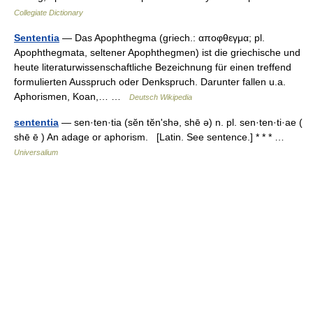
Collegiate Dictionary
Sententia
— Das Apophthegma (griech.: αποφθεγμα; pl.
Apophthegmata, seltener Apophthegmen) ist die griechische und
heute literaturwissenschaftliche Bezeichnung für einen treffend
formulierten Ausspruch oder Denkspruch. Darunter fallen u.a.
Aphorismen, Koan,… …
Deutsch Wikipedia
sententia
— sen·ten·tia (sĕn tĕnʹshə, shē ə) n. pl. sen·ten·ti·ae (
shē ē ) An adage or aphorism. [Latin. See sentence.] * * * …
Universalium