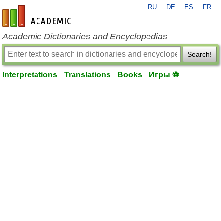
RU
DE
ES
FR
en-academic.com
Academic Dictionaries and Encyclopedias
Search!
Interpretations
Translations
Books
Игры ⚽