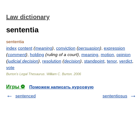
Law dictionary
sententia
sententia
index
content
(
meaning
)
,
conviction
(
persuasion
)
,
expression
(
comment
)
,
holding
(ruling of a court)
,
meaning
,
motion
,
opinion
(
judicial decision
)
,
resolution
(
decision
)
,
standpoint
,
tenor
,
verdict
,
vote
Burton's Legal Thesaurus.
William C. Burton
.
2006
Игры ⚽
Поможем написать курсовую
sentenced
sententiosus