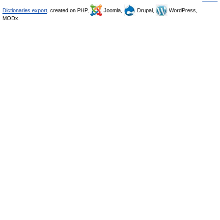
Dictionaries export
, created on PHP,
Joomla,
Drupal,
WordPress,
MODx.