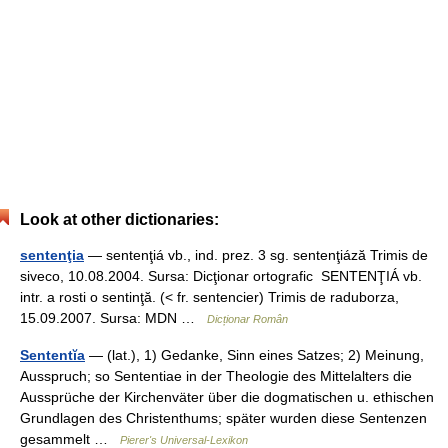
Look at other dictionaries:
sentenţia
— sentenţiá vb., ind. prez. 3 sg. sentenţiáză Trimis de
siveco, 10.08.2004. Sursa: Dicţionar ortografic SENTENŢIÁ vb.
intr. a rosti o sentinţă. (< fr. sentencier) Trimis de raduborza,
15.09.2007. Sursa: MDN …
Dicționar Român
Sententĭa
— (lat.), 1) Gedanke, Sinn eines Satzes; 2) Meinung,
Ausspruch; so Sententiae in der Theologie des Mittelalters die
Aussprüche der Kirchenväter über die dogmatischen u. ethischen
Grundlagen des Christenthums; später wurden diese Sentenzen
gesammelt …
Pierer's Universal-Lexikon