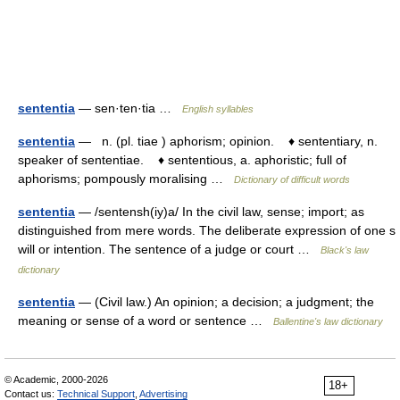
sententia
— sen·ten·tia …
English syllables
sententia
— n. (pl. tiae ) aphorism; opinion. ♦ sententiary, n.
speaker of sententiae. ♦ sententious, a. aphoristic; full of
aphorisms; pompously moralising …
Dictionary of difficult words
sententia
— /sentensh(iy)a/ In the civil law, sense; import; as
distinguished from mere words. The deliberate expression of one s
will or intention. The sentence of a judge or court …
Black's law
dictionary
sententia
— (Civil law.) An opinion; a decision; a judgment; the
meaning or sense of a word or sentence …
Ballentine's law dictionary
© Academic, 2000-2026
18+
Contact us:
Technical Support
,
Advertising