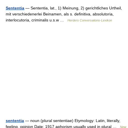
Sententia
— Sententia, lat., 1) Meinung, 2) gerichtliches Urtheil,
mit verschiedenerlei Beinamen, als s. definitiva, absolutoria,
interlocutoria, criminalis u.s.w …
Herders Conversations-Lexikon
sententia
— noun (plural sententiae) Etymology: Latin, literally,
feeling, opinion Date: 1917 aphorism usually used in plural …
New