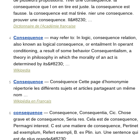
de plusieurs propositions. Tirer une consequence. la
consequence que l on en tire est juste. la consequence est
fausse. la consequence est mal tirée. nier une consequence.
prouver une consequence. Il&#8230; …
Dictionnaire de l'Académie française
Consequence
— may refer to: In logic, consequence relation,
4
also known as logical consequence, or entailment In operant
conditioning, a result of some behavior Consequentialism, a
theory in philosophy in which the morality of an act is
determined by its&#8230; …
Wikipedia
Consequence
— Conséquence Cette page d’homonymie
5
répertorie les différents sujets et articles partageant un même
nom …
Wikipédia en Français
consequence
— Consequence, Consequentia, Cic. Chose
6
grave et de consequence, Seria res. Cela est de consequence,
Permagni interest. C est une matiere de consequence, Pertinet
ad exemplum, Refert exempli, B. ex Plin. iun. Une sentence qui
est de plus grande&#8230; …