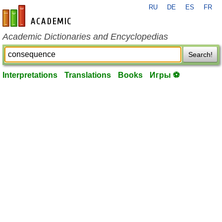
RU
DE
ES
FR
en-academic.com
Academic Dictionaries and Encyclopedias
Search!
Interpretations
Translations
Books
Игры ⚽