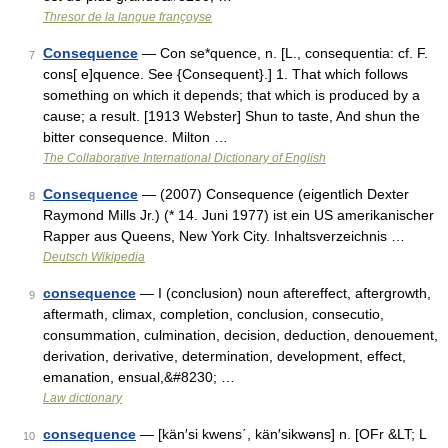
Thresor de la langue françoyse
Consequence
— Con se*quence, n. [L., consequentia: cf. F.
7
cons[ e]quence. See {Consequent}.] 1. That which follows
something on which it depends; that which is produced by a
cause; a result. [1913 Webster] Shun to taste, And shun the
bitter consequence. Milton …
The Collaborative International Dictionary of English
Consequence
— (2007) Consequence (eigentlich Dexter
8
Raymond Mills Jr.) (* 14. Juni 1977) ist ein US amerikanischer
Rapper aus Queens, New York City. Inhaltsverzeichnis …
Deutsch Wikipedia
consequence
— I (conclusion) noun aftereffect, aftergrowth,
9
aftermath, climax, completion, conclusion, consecutio,
consummation, culmination, decision, deduction, denouement,
derivation, derivative, determination, development, effect,
emanation, ensual,&#8230; …
Law dictionary
consequence
— [kän′si kwens΄, kän′sikwəns] n. [OFr &LT; L
10