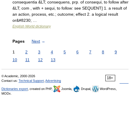
consequentia &LT; consequens, prp. of consequi, to follow after
&LT; com , with + sequi, to follow: see SEQUENT] 1. a result of
an action, process, etc.; outcome; effect 2. a logical result
or&#8230; …
English World dictionary
Pages
Next
→
1
2
3
4
5
6
7
8
9
10
11
12
13
© Academic, 2000-2026
18+
Contact us:
Technical Support
,
Advertising
Dictionaries export
, created on PHP,
Joomla,
Drupal,
WordPress,
MODx.