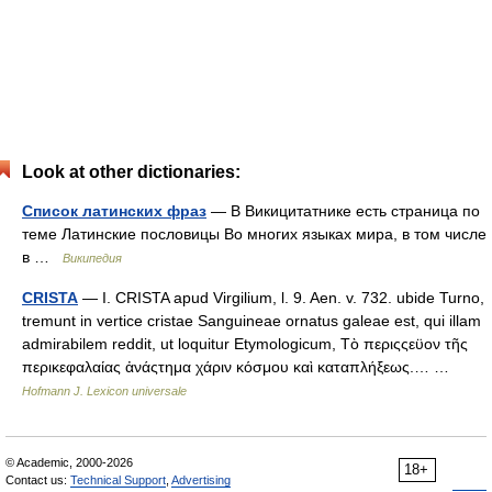
Look at other dictionaries:
Список латинских фраз
— В Викицитатнике есть страница по
теме Латинские пословицы Во многих языках мира, в том числе
в …
Википедия
CRISTA
— I. CRISTA apud Virgilium, l. 9. Aen. v. 732. ubide Turno,
tremunt in vertice cristae Sanguineae ornatus galeae est, qui illam
admirabilem reddit, ut loquitur Etymologicum, Τὸ περιςςεϋον τῆς
περικεφαλαίας ἀνάςτημα χάριν κόσμου καὶ καταπλήξεως.… …
Hofmann J. Lexicon universale
© Academic, 2000-2026
18+
Contact us:
Technical Support
,
Advertising