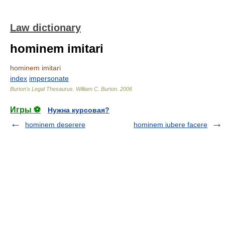
Law dictionary
hominem imitari
hominem imitari
index
impersonate
Burton's Legal Thesaurus.
William C. Burton
.
2006
Игры ⚽
Нужна курсовая?
hominem deserere
hominem iubere facere